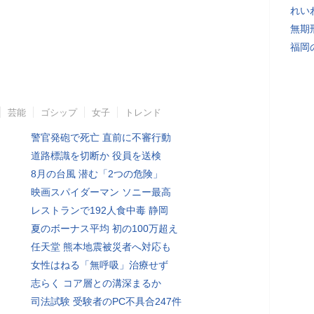
れい
無期
福岡
芸能
ゴシップ
女子
トレンド
警官発砲で死亡 直前に不審行動
道路標識を切断か 役員を送検
8月の台風 潜む「2つの危険」
映画スパイダーマン ソニー最高
レストランで192人食中毒 静岡
夏のボーナス平均 初の100万超え
任天堂 熊本地震被災者へ対応も
女性はねる「無呼吸」治療せず
志らく コア層との溝深まるか
司法試験 受験者のPC不具合247件