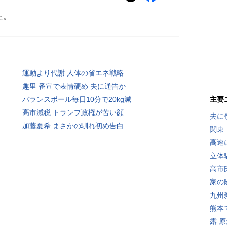
た。
運動より代謝 人体の省エネ戦略
趣里 番宣で表情硬め 夫に通告か
バランスボール毎日10分で20kg減
主要
高市減税 トランプ政権が苦い顔
夫に
加藤夏希 まさかの馴れ初め告白
関東
高速
立体
高市
家の
九州
熊本
露 