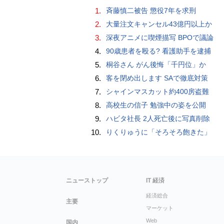
1.
斉藤慎二被告 懲役7年を求刑
2.
大量注文キャンセル43億円以上か
3.
深夜アニメに喫煙描写 BPOで議論
4.
90歳患者を殴る? 看護助手を逮捕
5.
桐谷さん がん後悔「千円位」か
6.
客を閉め出します SAで徹底対策
7.
シャインマスカット約400房盗難
8.
高校生の信子 勉強中の姿を公開
9.
ハビタ社長 2人死亡後に写真削除
10.
りくりゅうに「そろそろ飽きた」
ニューストップ
IT 経済
経済総合
主要
マーケット
Web
国内