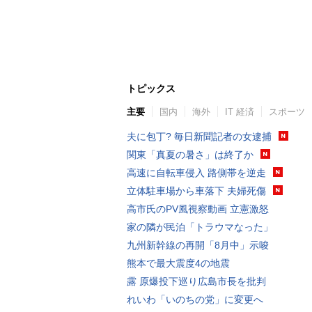
トピックス
主要
国内
海外
IT 経済
スポーツ
夫に包丁? 毎日新聞記者の女逮捕
関東「真夏の暑さ」は終了か
高速に自転車侵入 路側帯を逆走
立体駐車場から車落下 夫婦死傷
高市氏のPV風視察動画 立憲激怒
家の隣が民泊「トラウマなった」
九州新幹線の再開「8月中」示唆
熊本で最大震度4の地震
露 原爆投下巡り広島市長を批判
れいわ「いのちの党」に変更へ