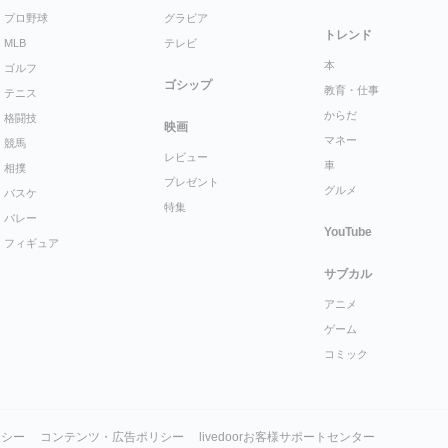
プロ野球
グラビア
トレンド
MLB
テレビ
本
ゴルフ
ゴシップ
教育・仕事
テニス
からだ
格闘技
映画
マネー
競馬
レビュー
車
相撲
プレゼント
グルメ
バスケ
特集
バレー
YouTube
フィギュア
サブカル
アニメ
ゲーム
コミック
リシー
コンテンツ・広告ポリシー
livedoorお客様サポートセンター