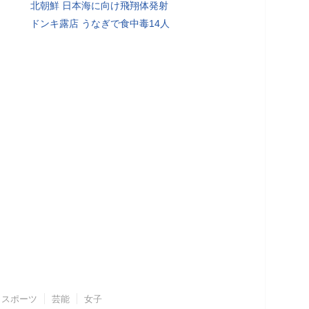
北朝鮮 日本海に向け飛翔体発射
ドンキ露店 うなぎで食中毒14人
スポーツ
芸能
女子