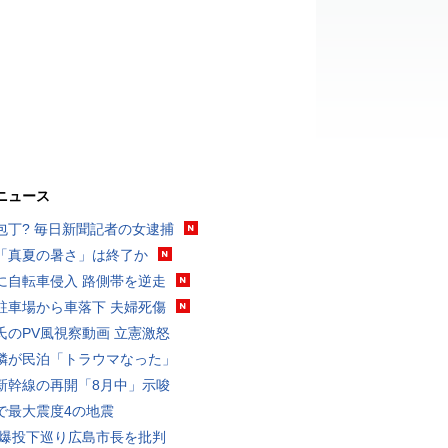
ニュース
包丁? 毎日新聞記者の女逮捕
「真夏の暑さ」は終了か
に自転車侵入 路側帯を逆走
駐車場から車落下 夫婦死傷
氏のPV風視察動画 立憲激怒
隣が民泊「トラウマなった」
新幹線の再開「8月中」示唆
で最大震度4の地震
原爆投下巡り広島市長を批判