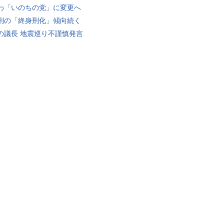
わ「いのちの党」に変更へ
刑の「終身刑化」傾向続く
の議長 地震巡り不謹慎発言