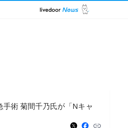
急手術 菊間千乃氏が「Nキャ