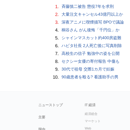
1.
斉藤慎二被告 懲役7年を求刑
2.
大量注文キャンセル43億円以上か
3.
深夜アニメに喫煙描写 BPOで議論
4.
桐谷さん がん後悔「千円位」か
5.
シャインマスカット約400房盗難
6.
ハビタ社長 2人死亡後に写真削除
7.
高校生の信子 勉強中の姿を公開
8.
セクシー女優の寄付報告 中傷も
9.
30代で祖母 交際1カ月で妊娠
10.
90歳患者を殴る? 看護助手の男
ニューストップ
IT 経済
経済総合
主要
マーケット
Web
国内