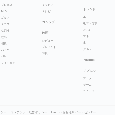
プロ野球
グラビア
トレンド
MLB
テレビ
本
ゴルフ
ゴシップ
教育・仕事
テニス
からだ
格闘技
映画
マネー
競馬
レビュー
車
相撲
プレゼント
グルメ
バスケ
特集
バレー
YouTube
フィギュア
サブカル
アニメ
ゲーム
コミック
リシー
コンテンツ・広告ポリシー
livedoorお客様サポートセンター