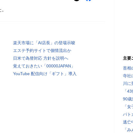
た。
楽天市場に「AI店長」の登場示唆
エステ予約サイトで個情流出か
日米で為替対応 方針を説明へ
主要
覚えておきたい「00000JAPAN」
首相
YouTube 配信向け「ギフト」導入
寺社
川に
「4
90
「女
パト
逃亡
「み