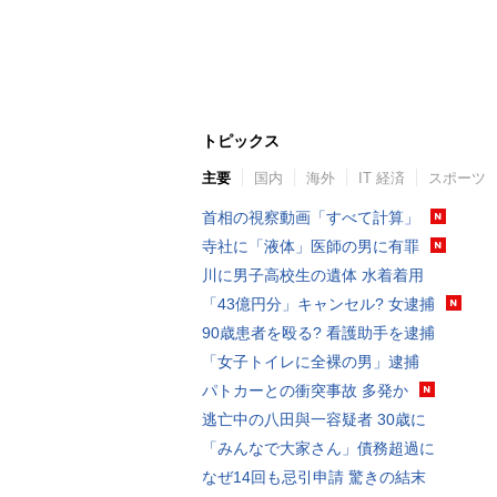
トピックス
主要
国内
海外
IT 経済
スポーツ
首相の視察動画「すべて計算」
寺社に「液体」医師の男に有罪
川に男子高校生の遺体 水着着用
「43億円分」キャンセル? 女逮捕
90歳患者を殴る? 看護助手を逮捕
「女子トイレに全裸の男」逮捕
パトカーとの衝突事故 多発か
逃亡中の八田與一容疑者 30歳に
「みんなで大家さん」債務超過に
なぜ14回も忌引申請 驚きの結末