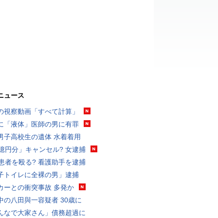
ニュース
の視察動画「すべて計算」
に「液体」医師の男に有罪
男子高校生の遺体 水着着用
3億円分」キャンセル? 女逮捕
歳患者を殴る? 看護助手を逮捕
子トイレに全裸の男」逮捕
カーとの衝突事故 多発か
中の八田與一容疑者 30歳に
んなで大家さん」債務超過に