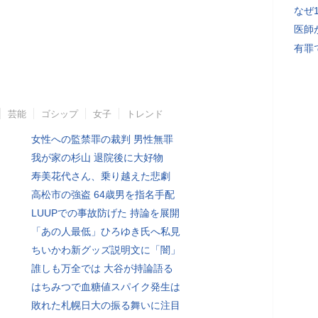
なぜ
医師
有罪
芸能
ゴシップ
女子
トレンド
女性への監禁罪の裁判 男性無罪
我が家の杉山 退院後に大好物
寿美花代さん、乗り越えた悲劇
高松市の強盗 64歳男を指名手配
LUUPでの事故防げた 持論を展開
「あの人最低」ひろゆき氏へ私見
ちいかわ新グッズ説明文に「闇」
誰しも万全では 大谷が持論語る
はちみつで血糖値スパイク発生は
敗れた札幌日大の振る舞いに注目