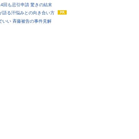
14回も忌引申請 驚きの結末
が語る汗悩みとの向き合い方
でいい 斉藤被告の事件見解