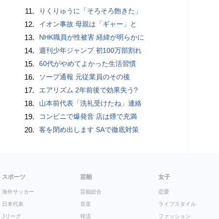
11.
りくりゅうに「そろそろ飽きた」
12.
イオン事故 母親は「ギャー」と
13.
NHK職員が性被害 経緯が明らかに
14.
週刊少年ジャンプ 初100万部割れ
15.
60代がやめてよかった生活習慣
16.
ソープ通報 元従業員のその後
17.
エアリズム 2年前後で効果失う?
18.
山本前代表「洗礼受けたね」連絡
19.
コンビニで爆発音 店は煙で充満
20.
客を閉め出します SAで徹底対策
スポーツ
芸能
女子
海外サッカー
芸能総合
恋愛
日本代表
音楽
ライフスタイル
Jリーグ
韓流
ファッション