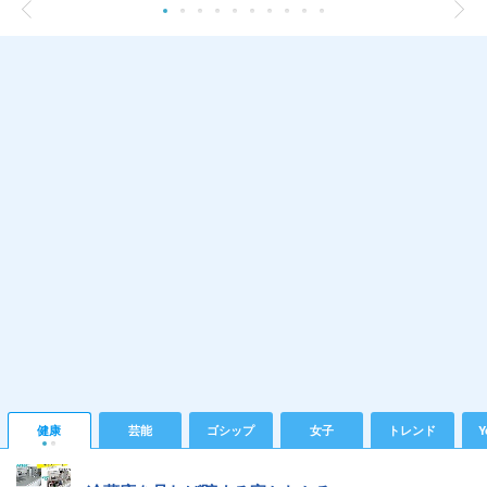
健康
芸能
ゴシップ
女子
トレンド
Y