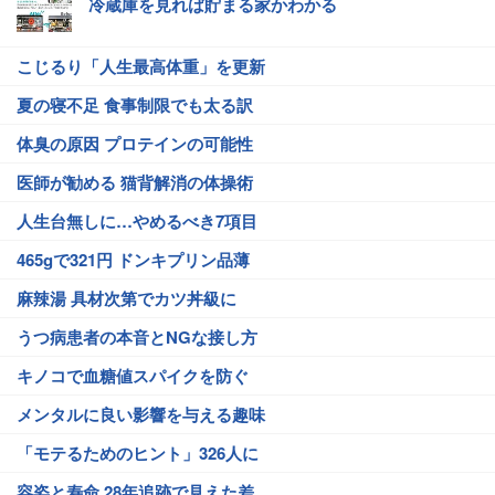
冷蔵庫を見れば貯まる家かわかる
こじるり「人生最高体重」を更新
夏の寝不足 食事制限でも太る訳
体臭の原因 プロテインの可能性
医師が勧める 猫背解消の体操術
人生台無しに…やめるべき7項目
465gで321円 ドンキプリン品薄
麻辣湯 具材次第でカツ丼級に
うつ病患者の本音とNGな接し方
キノコで血糖値スパイクを防ぐ
メンタルに良い影響を与える趣味
「モテるためのヒント」326人に
容姿と寿命 28年追跡で見えた差