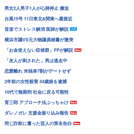
男女2人男子1人が心肺停止 搬送
台風15号 11日東北&関東へ最接近
音楽でストレス解消 医師が解説
横浜市議VS元大物議員秘書が激突
「お金使えない症候群」FPが解説
「友人が刺された」男は逃走中
恋愛離れ 米独身7割がデートせず
2年前の女性殺害 54歳娘を逮捕
10代で無期刑 社会に戻る可能性
育三郎 アプローチ法ぶっちゃけ
ダレノガレ 支援金振り込み報告
同じ詐欺に遭った芸人の実名告白