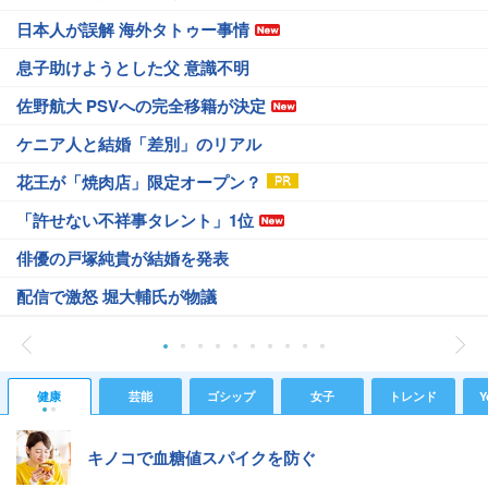
日本人が誤解 海外タトゥー事情
息子助けようとした父 意識不明
佐野航大 PSVへの完全移籍が決定
ケニア人と結婚「差別」のリアル
花王が「焼肉店」限定オープン？
「許せない不祥事タレント」1位
俳優の戸塚純貴が結婚を発表
配信で激怒 堀大輔氏が物議
健康
芸能
ゴシップ
女子
トレンド
Y
キノコで血糖値スパイクを防ぐ