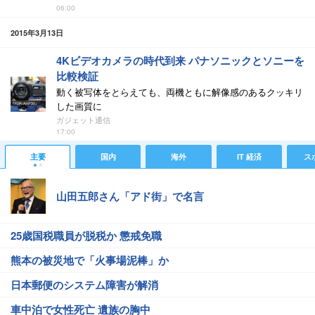
06:00
2015年3月13日
4Kビデオカメラの時代到来 パナソニックとソニーを
比較検証
動く被写体をとらえても、両機ともに解像感のあるクッキリ
した画質に
ガジェット通信
17:00
主要
国内
海外
IT 経済
ス
山田五郎さん「アド街」で名言
25歳国税職員が脱税か 懲戒免職
熊本の被災地で「火事場泥棒」か
日本郵便のシステム障害が解消
車中泊で女性死亡 遺族の胸中