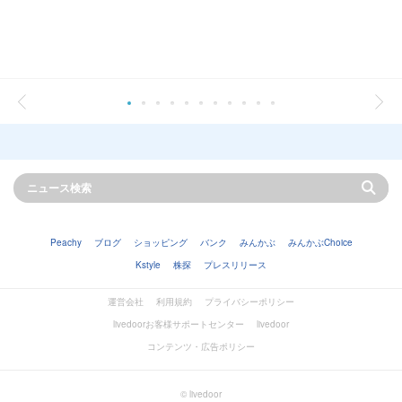
Peachy
ブログ
ショッピング
バンク
みんかぶ
みんかぶChoice
Kstyle
株探
プレスリリース
運営会社
利用規約
プライバシーポリシー
livedoorお客様サポートセンター
livedoor
コンテンツ・広告ポリシー
© livedoor