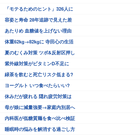
「モテるためのヒント」326人に
容姿と寿命 28年追跡で見えた差
あたりめ 血糖値を上げない理由
体重62kg→82kgに 寺田心の生活
夏のむくみ対策 ツボ&反射区押し
紫外線対策がビタミンD不足に
緑茶を飲むと死亡リスク低まる?
ヨーグルト いつ食べたらいい?
休みだが疲れる 隠れ疲労対策は
母が娘に減量強要→家庭内別居へ
内科医が低糖質麺を食べ比べ検証
睡眠時の悩みを解消する過ごし方