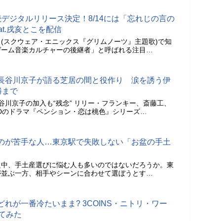
デジタルリリース決定！8/14には「忘れじの言の
」feat.戌亥とこを配信
(スクウェア・エニックス『グリムノーツ』主題歌)で知
ゲーム音楽カルチャーの後継者」と呼ばれる注目…
長谷川京子が語る芝居の間と役作り 涙を誘う伊
勝まで
谷川京子の加入も“残念” リリー・フランキー、斎藤工、
Dのドラマ『ペンション・恋は桃色』シリーズ…
のが苦手な人…東京駅で失敗しない「お盆の手土
只中、手土産選びに悩む人も多いのではないだろうか。東
が並ぶ一方、相手やシーンに合わせて選ぼうとす…
れが一番冷たいまま? 3COINS・ニトリ・ワー
てみた