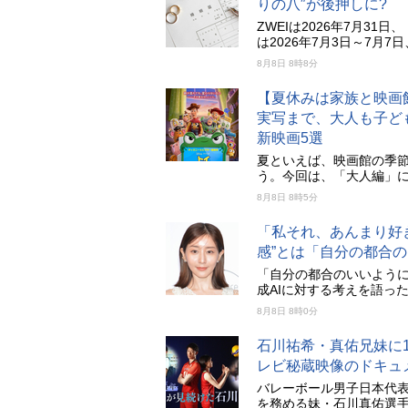
りの八″が後押しに?
ZWEIは2026年7月3
は2026年7月3日～7月7
8月8日 8時8分
【夏休みは家族と映画
実写まで、大人も子ども
新映画5選
夏といえば、映画館の季
う。今回は、「大人編」
8月8日 8時5分
「私それ、あんまり好
感”とは「自分の都合の
「自分の都合のいいように
成AIに対する考えを語っ
8月8日 8時0分
石川祐希・真佑兄妹に
レビ秘蔵映像のドキュ
バレーボール男子日本代
を務める妹・石川真佑選手