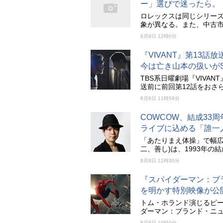
ー」選びで迷ったら。
ロレックスは同じシリー
象が異なる。また、中古
8月8日 12時0分
『VIVANT』第13
今は亡き山本の扱いが
TBS系日曜劇場『VIVAN
送前に前回第12話をおさ
8月8日 11時59分
COWCOW、結成33
ライブに込める「誰一
「あたりまえ体操」で幅広
二、善し)は、1993年
8月8日 11時30分
『スパイダーマン：ブ
を明かす特別映像が公
トム・ホランド演じるピ
ダーマン：ブランド・ニ
8月8日 10時0分