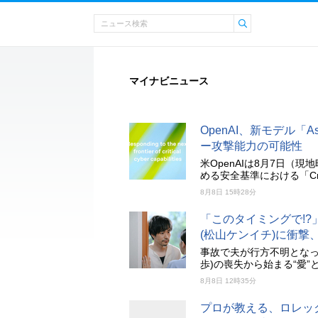
マイナビニュース
OpenAI、新モデル「
ー攻撃能力の可能性
米OpenAIは8月7日（現
める安全基準における「Cr
8月8日 15時28分
「このタイミングで!?
(松山ケンイチ)に衝
事故で夫が行方不明となっ
歩)の喪失から始まる“愛”
8月8日 12時35分
プロが教える、ロレック