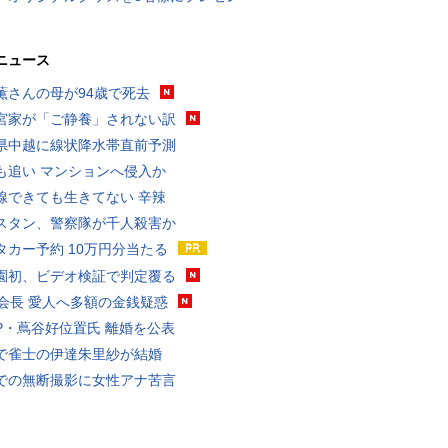
ニュース
薫さんの母が94歳で死去
宮家が「ご静養」されない訳
県中越に線状降水帯直前予測
も追い マンションへ侵入か
線できても生きてない 辛辣
スタン、警察隊が千人殺害か
タカー予約 10万円分当たる
園初、ビデオ検証で判定覆る
FA会長 愛人へ多額の金銭疑惑
P・蔦谷好位置氏 離婚を公表
で雀士の伊達朱里紗が結婚
での無断撮影に女性アナ苦言