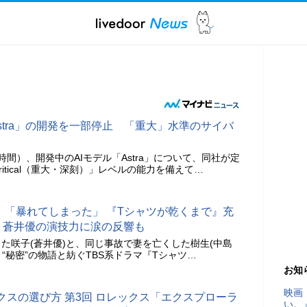
Astra」の開発を一部停止 「重大」水準のサイバ
地時間）、開発中のAIモデル「Astra」について、同社が定
itical（重大・深刻）」レベルの能力を備えて…
」「暴れてしまった」 『Tシャツが乾くまで』充
撃、蒼井優の演技力に涙の反響も
た咲子(蒼井優)と、同じ事故で妻を亡くした樹生(中島
と“秘密”の物語と紡ぐTBS系ドラマ『Tシャツ…
お知
映画
スの選び方 第3回 ロレックス「エクスプローラ
い。