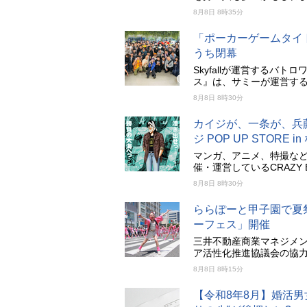
8月8日 8時35分
「ポーカーゲームタイトル
うち閉幕
Skyfallが運営するバ
ス』は、サミーが運営する「m
8月8日 8時30分
カイジが、一条が、兵
ジ POP UP STORE
マンガ、アニメ、特撮な
催・運営しているCRAZY B
8月8日 8時30分
ららぽーと甲子園で夏
ーフェス」開催
三井不動産商業マネジメン
ア活性化推進協議会の協
8月8日 8時15分
【令和8年8月】婚活男