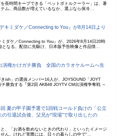
度を長時間キープできる「ペットボトルクーラー」は、暑
イテム。商品数が増えているなか、選ぶなら保冷…
ミダケ／Connecting to You』が8月14日より
／Connecting to You』が、2026年8月14日20時
配信開始となる。配信に先駆け、日本版予告映像と作品情…
CM出演権かけガチ勝負 全国のカラオケルームへ生
好きish」の選抜メンバー16人が、JOYSOUND「JOYT
勝負する『第2回 AKB48 JOYTV CM出演権争奪戦 ～
第4回 夏の甲子園予選で1回戦コールド負けの「公立
生の引退試合後、父兄が“現場”で取り出したの
くと、「お酒を飲めないときの代わり」といったイメージ
せん。けれど実際には、日々の暮らしの中で“…