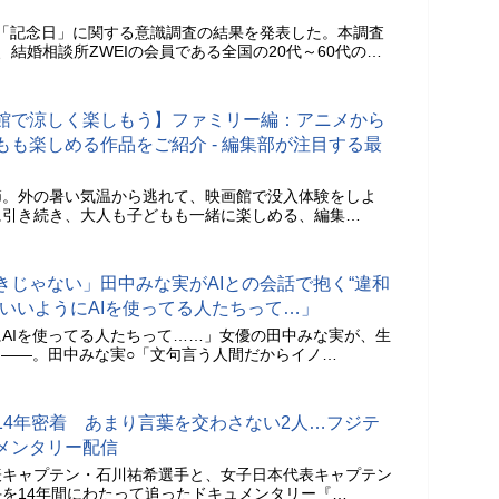
1日、「記念日」に関する意識調査の結果を発表した。本調査
日、結婚相談所ZWEIの会員である全国の20代～60代の…
館で涼しく楽しもう】ファミリー編：アニメから
も楽しめる作品をご紹介 - 編集部が注目する最
節。外の暑い気温から逃れて、映画館で没入体験をしよ
に引き続き、大人も子どもも一緒に楽しめる、編集…
きじゃない」田中みな実がAIとの会話で抱く“違和
いいようにAIを使ってる人たちって…」
AIを使ってる人たちって……」女優の田中みな実が、生
た――。田中みな実○「文句言う人間だからイノ…
14年密着 あまり言葉を交わさない2人…フジテ
メンタリー配信
表キャプテン・石川祐希選手と、女子日本代表キャプテン
を14年間にわたって追ったドキュメンタリー『…