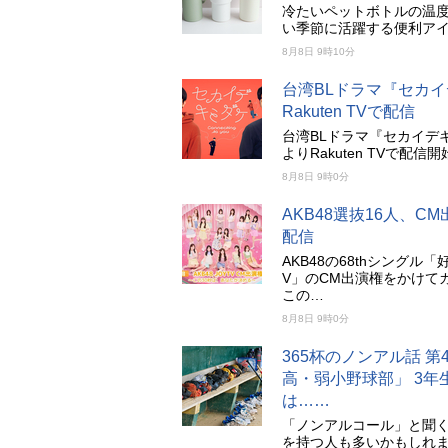
冷たいペットボトルの温
い季節に活躍する便利ア
8月8日 9時10分
台湾BLドラマ『セカイデキ
Rakuten TVで配信
台湾BLドラマ『セカイデキミダケ
よりRakuten TVで
8月8日 9時0分
AKB48選抜16人、
配信
AKB48の68thシングル「
V」のCM出演権をかけてガチ
この…
8月8日 9時0分
365杯のノンアル話 
高・弱小野球部」 3年
は……
「ノンアルコール」と聞
を持つ人も多いかもしれま