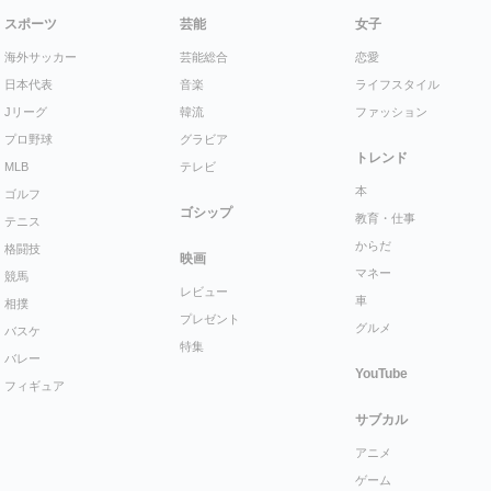
スポーツ
芸能
女子
海外サッカー
芸能総合
恋愛
日本代表
音楽
ライフスタイル
Jリーグ
韓流
ファッション
プロ野球
グラビア
トレンド
MLB
テレビ
本
ゴルフ
ゴシップ
教育・仕事
テニス
からだ
格闘技
映画
マネー
競馬
レビュー
車
相撲
プレゼント
グルメ
バスケ
特集
バレー
YouTube
フィギュア
サブカル
アニメ
ゲーム