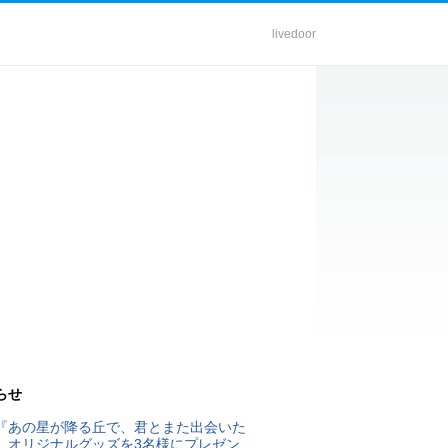
livedoor
らせ
『あの星が降る丘で、君とまた出会いた
』オリジナルグッズを3名様にプレゼン