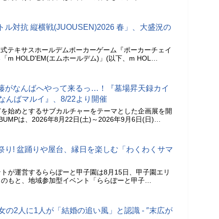
対抗 縦横戦(JUOUSEN)2026 春」、大盛況の
トロワ式テキサスホールデムポーカーゲーム『ポーカーチェイ
 HOLD'EM(エムホールデム)」(以下、m HOL…
藤がなんばへやって来るっ…！『墓場昇天録カイ
 in なんばマルイ』、8/22より開催
どを始めとするサブカルチャーをテーマとした企画展を開
UMPは、2026年8月22日(土)～2026年9月6日(日)…
祭り! 盆踊りや屋台、縁日を楽しむ「わくわくサマ
トが運営するららぽーと甲子園は8月15日、甲子園エリ
力のもと、地域参加型イベント「ららぽーと甲子…
女の2人に1人が「結婚の追い風」と認識 - ″末広が