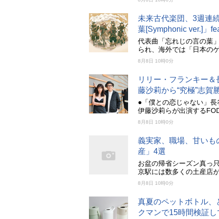
未来古代楽団、3週連続
葉[Symphonic ver.]
代表曲「忘れじの言の葉」
られ、海外では「日本の
8月8日 10時0分
リリー・フランキー＆
藤沙莉から“究極”志賀
●「僕との恋じゃない」長
伊藤沙莉らが出演するFO
8月8日 10時0分
義実家、職場、甘いも
産」4選
お盆の帰省シーズン真っ
京駅には数多くの土産店
8月8日 10時0分
真夏のペットボトル、ど
クマンで15時間検証し