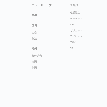
ニューストップ
IT 経済
経済総合
主要
マーケット
Web
国内
ガジェット
社会
ITビジネス
政治
IT総合
海外
PR
海外総合
韓国
中国