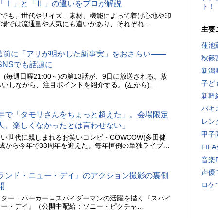
「Ⅰ」と「Ⅱ」の違いをプロが解説
ト！
ズでも、世代やサイズ、素材、機能によって着け心地や印
市場では流通量や人気にも違いがあり、それぞれ…
主要
蓮池
話放送前に「アリが明かした新事実」をおさらい――
秋篠
SNSでも話題に
新潟
T』(毎週日曜21:00～)の第13話が、9日に放送される。放
子ど
らいしながら、注目ポイントを紹介する。(左から)…
新幹
パキ
周年で「タモリさんをちょっと超えた」。会場限定
レン
人、楽しくなかったとは言わせない」
甲子
い世代に親しまれるお笑いコンビ・COWCOW(多田健
の結成から今年で33周年を迎えた。毎年恒例の単独ライブ…
FI
音楽
声優
ランド・ニュー・デイ』のアクション撮影の裏側
ロケ
開
ーター・パーカー＝スパイダーマンの活躍を描く『スパイ
ュー・デイ』（公開中配給：ソニー・ピクチャ…