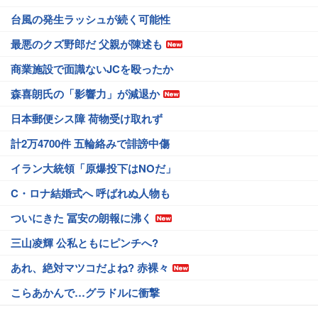
台風の発生ラッシュが続く可能性
最悪のクズ野郎だ 父親が陳述も
商業施設で面識ないJCを殴ったか
森喜朗氏の「影響力」が減退か
日本郵便シス障 荷物受け取れず
計2万4700件 五輪絡みで誹謗中傷
イラン大統領「原爆投下はNOだ」
C・ロナ結婚式へ 呼ばれぬ人物も
ついにきた 冨安の朗報に沸く
三山凌輝 公私ともにピンチへ?
あれ、絶対マツコだよね? 赤裸々
こらあかんで…グラドルに衝撃