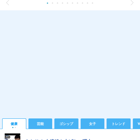
健康
芸能
ゴシップ
女子
トレンド
Y