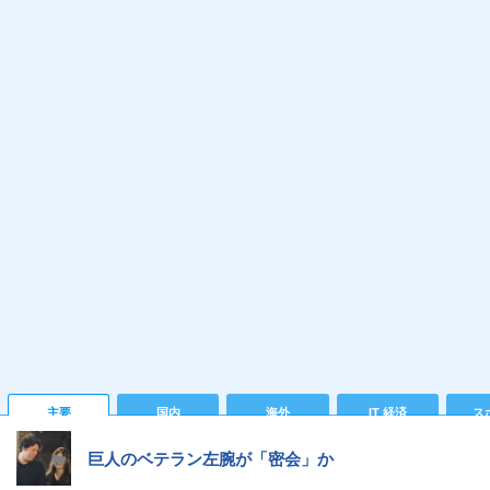
主要
国内
海外
IT 経済
ス
巨人のベテラン左腕が「密会」か