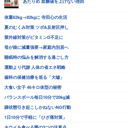
あたりめ 血糖値を上げない理由
体重62kg→82kgに 寺田心の生活
夏のむくみ対策 ツボ&反射区押し
紫外線対策がビタミンD不足に
母が娘に減量強要→家庭内別居へ
睡眠時の悩みを解消する過ごし方
運動より代謝 人体の省エネ戦略
歯科の保健治療を巡る「大嘘」
大食い女子 46キロ体型の秘密
バランスボール毎日10分で20kg減
躁状態引き起こしかねないNG行動
1日10分で手軽に「ひざ痛対策」
キウイを食べる際の3つの注意点