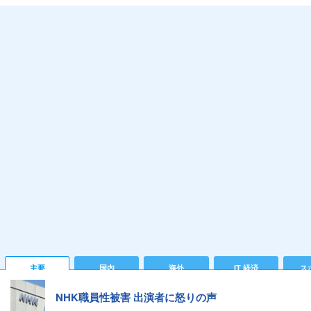
主要
国内
海外
IT 経済
ス
NHK職員性被害 出演者に怒りの声