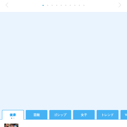
健康
芸能
ゴシップ
女子
トレンド
Y