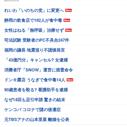
れいわ「いのちの党」に変更へ
静岡の飲食店で192人が食中毒
女性はねる「無呼吸」治療せず
司法試験 受験者のPC不具合247件
福岡の議長 地震巡り不謹慎発言
「43億円分」キャンセル? 女逮捕
消費者庁「SNOW」運営に措置命令
ドンキ露店 うなぎで食中毒14人
90歳患者を殴る? 看護助手を逮捕
なぜ14回も忌引申請 驚きの結末
ケンコバ コロナで謎の後遺症
元TBSアナの山本里菜 離婚を公表