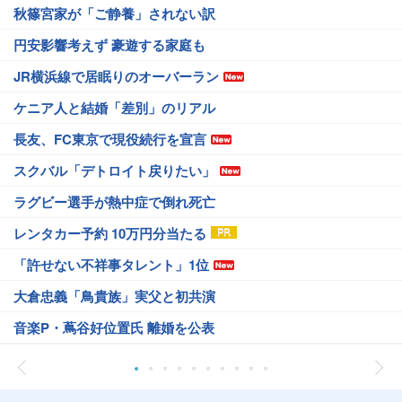
秋篠宮家が「ご静養」されない訳
円安影響考えず 豪遊する家庭も
JR横浜線で居眠りのオーバーラン
ケニア人と結婚「差別」のリアル
長友、FC東京で現役続行を宣言
スクバル「デトロイト戻りたい」
ラグビー選手が熱中症で倒れ死亡
レンタカー予約 10万円分当たる
「許せない不祥事タレント」1位
大倉忠義「鳥貴族」実父と初共演
音楽P・蔦谷好位置氏 離婚を公表