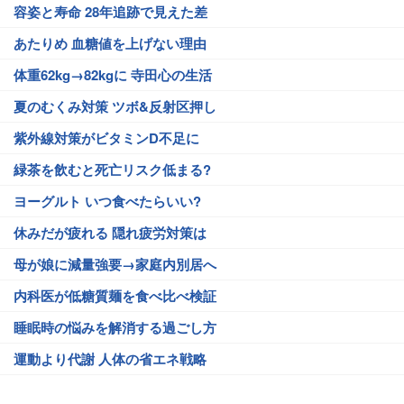
容姿と寿命 28年追跡で見えた差
あたりめ 血糖値を上げない理由
体重62kg→82kgに 寺田心の生活
夏のむくみ対策 ツボ&反射区押し
紫外線対策がビタミンD不足に
緑茶を飲むと死亡リスク低まる?
ヨーグルト いつ食べたらいい?
休みだが疲れる 隠れ疲労対策は
母が娘に減量強要→家庭内別居へ
内科医が低糖質麺を食べ比べ検証
睡眠時の悩みを解消する過ごし方
運動より代謝 人体の省エネ戦略