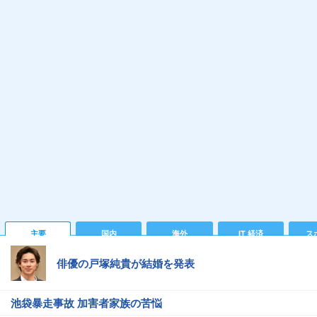
主要
国内
海外
IT 経済
ス
俳優の戸塚純貴が結婚を発表
池袋暴走事故 加害者家族の苦悩