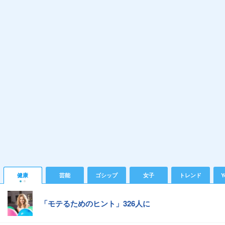
健康
芸能
ゴシップ
女子
トレンド
Y
「モテるためのヒント」326人に