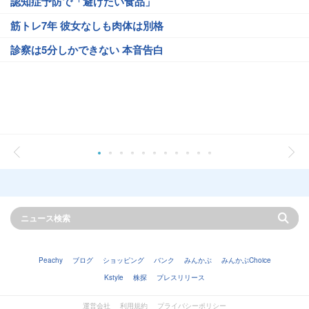
認知症予防で「避けたい食品」
筋トレ7年 彼女なしも肉体は別格
診察は5分しかできない 本音告白
Peachy
ブログ
ショッピング
バンク
みんかぶ
みんかぶChoice
Kstyle
株探
プレスリリース
運営会社
利用規約
プライバシーポリシー