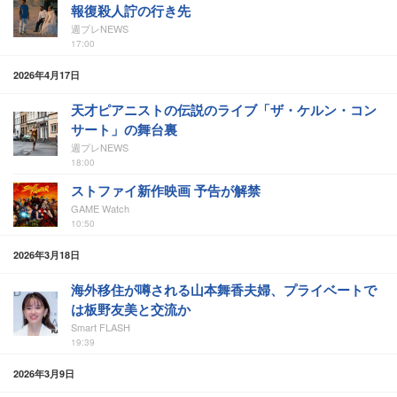
報復殺人詝の行き先
週プレNEWS
17:00
2026年4月17日
天才ピアニストの伝説のライブ「ザ・ケルン・コン
サート」の舞台裏
週プレNEWS
18:00
ストファイ新作映画 予告が解禁
GAME Watch
10:50
2026年3月18日
海外移住が噂される山本舞香夫婦、プライベートで
は板野友美と交流か
Smart FLASH
19:39
2026年3月9日