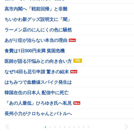
高市内閣へ「戦前回帰」と非難
ちいかわ新グッズ説明文に「闇」
ラーメン店のにんにくの色に騒然
あがり症が治らない本当の理由
食費は1日500円未満 貧困危機
医師が語る汗悩みとの向き合い方
なぜ14回も忌引申請 驚きの結末
はちみつで血糖値スパイク発生は
韓国在住の日本人 配信中に死亡
「あの人最低」ひろゆき氏へ私見
長州小力がクロちゃんとバトルへ