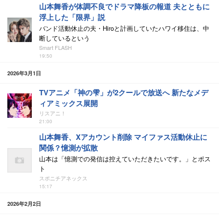
山本舞香が体調不良でドラマ降板の報道 夫とともに
浮上した「限界」説
バンド活動休止の夫・Hiroと計画していたハワイ移住は、中
断しているという
Smart FLASH
19:50
2026年3月1日
TVアニメ「神の雫」が2クールで放送へ 新たなメデ
ィアミックス展開
リスアニ！
21:00
山本舞香、Xアカウント削除 マイファス活動休止に
関係？憶測が拡散
山本は「憶測での発信は控えていただきたいです。」とポス
ト
スポニチアネックス
15:17
2026年2月2日