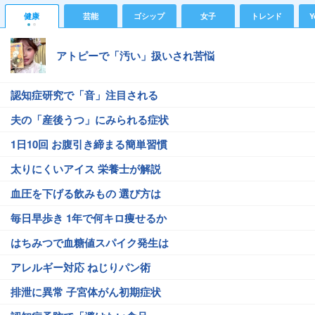
健康
芸能
ゴシップ
女子
トレンド
Y
アトピーで「汚い」扱いされ苦悩
認知症研究で「音」注目される
夫の「産後うつ」にみられる症状
1日10回 お腹引き締まる簡単習慣
太りにくいアイス 栄養士が解説
血圧を下げる飲みもの 選び方は
毎日早歩き 1年で何キロ痩せるか
はちみつで血糖値スパイク発生は
アレルギー対応 ねじりパン術
排泄に異常 子宮体がん初期症状