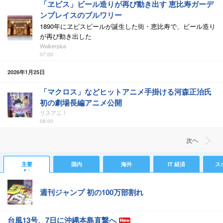
「ヱビス」ビール造りが再び動き出す 恵比寿ガーデ
ンプレイスのブルワリー
1890年にヱビスビールが誕生した街・恵比寿で、ビール造り
が再び動き出した
Walkerplus
07:00
2026年1月25日
「マクロス」などヒットアニメ手掛ける河森正治氏
初の劇場長編アニメ公開
リスアニ！
08:00
次ヘ
主要
国内
海外
IT 経済
ス
週刊ジャンプ 初の100万部割れ
台風13号、7日に沖縄本島直撃へ