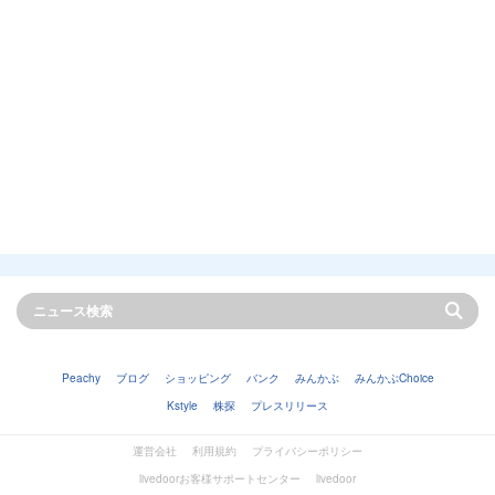
Peachy
ブログ
ショッピング
バンク
みんかぶ
みんかぶChoice
Kstyle
株探
プレスリリース
運営会社
利用規約
プライバシーポリシー
livedoorお客様サポートセンター
livedoor