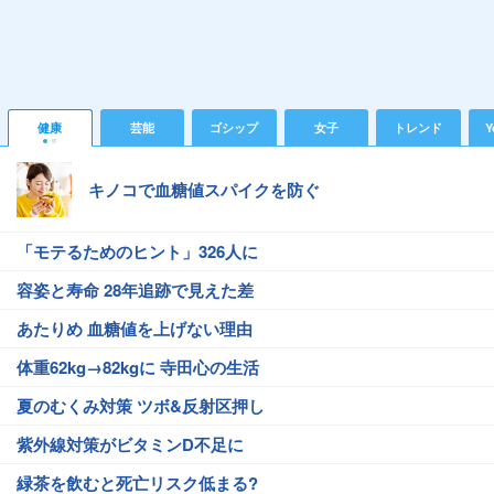
健康
芸能
ゴシップ
女子
トレンド
Y
キノコで血糖値スパイクを防ぐ
「モテるためのヒント」326人に
容姿と寿命 28年追跡で見えた差
あたりめ 血糖値を上げない理由
体重62kg→82kgに 寺田心の生活
夏のむくみ対策 ツボ&反射区押し
紫外線対策がビタミンD不足に
緑茶を飲むと死亡リスク低まる?