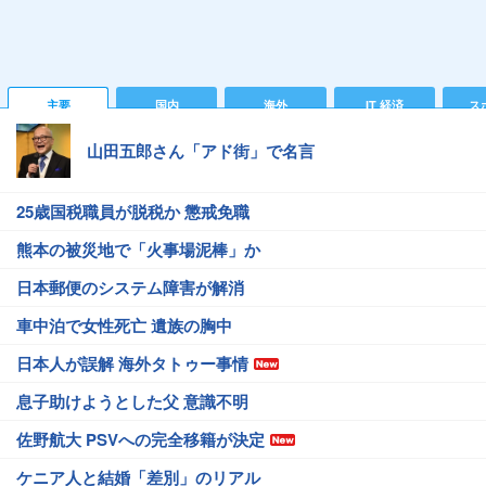
主要
国内
海外
IT 経済
ス
山田五郎さん「アド街」で名言
25歳国税職員が脱税か 懲戒免職
熊本の被災地で「火事場泥棒」か
日本郵便のシステム障害が解消
車中泊で女性死亡 遺族の胸中
日本人が誤解 海外タトゥー事情
息子助けようとした父 意識不明
佐野航大 PSVへの完全移籍が決定
ケニア人と結婚「差別」のリアル