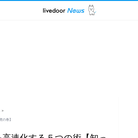
ス
>
！虎の巻】
起動を高速化する５つの術【知っ