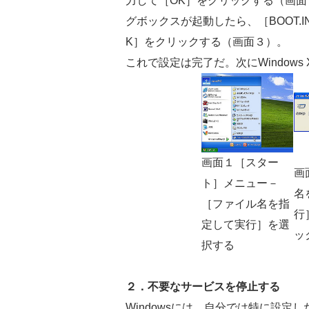
力して［OK］をクリックする（画
グボックスが起動したら、［BOOT.I
K］をクリックする（画面３）。
これで設定は完了だ。次にWindow
画面１［スター
画
ト］メニュー－
名
［ファイル名を指
行
定して実行］を選
ッ
択する
２．不要なサービスを停止する
Windowsには、自分では特に設