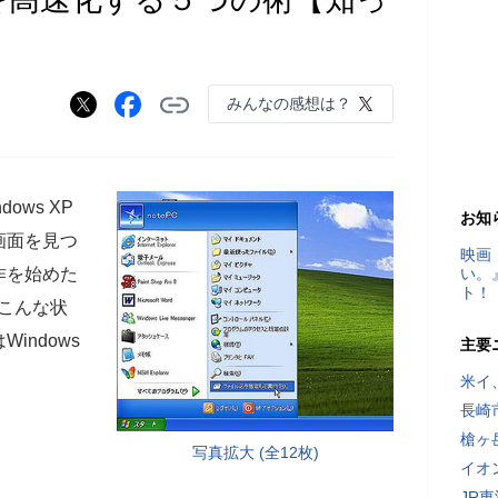
みんなの感想は？
ws XP
お知
画面を見つ
映画
作を始めた
い。
ト！
こんな状
indows
主要
米イ
長崎
槍ヶ
写真拡大 (全12枚)
イオ
JR