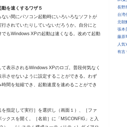
長野
XPの起動を速くするワザ５
台湾
らない間にパソコン起動時にいろいろなソフトが
北朝
実行されていたりしていないだろうか。自分にと
張本
もWindows XPの起動は速くなる。改めて起動
藤原
。
人気Y
有吉
表示されるWindows XPのロゴ。普段何気なく
表示させないように設定することができる。わず
み時間を短縮でき、起動速度を速めることができ
名を指定して実行］を選択し（画面１）、［ファ
ックスを開く。［名前］に「MSCONFIG」と入