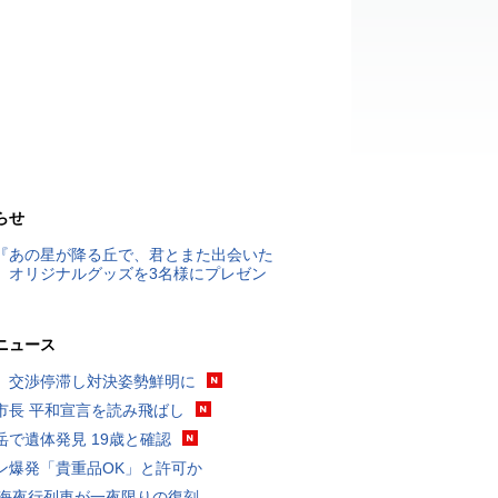
らせ
『あの星が降る丘で、君とまた出会いた
』オリジナルグッズを3名様にプレゼン
ニュース
、交渉停滞し対決姿勢鮮明に
市長 平和宣言を読み飛ばし
岳で遺体発見 19歳と確認
ン爆発「貴重品OK」と許可か
東海夜行列車が一夜限りの復刻