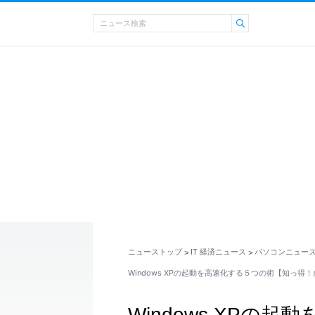
ニューストップ
IT 経済ニュース
パソコンニュー
>
>
Windows XPの起動を高速化する５つの術【知っ得
Windows XPの