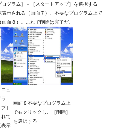
プログラム］－［スタートアップ］を選択する
覧表示される（画面７）。不要なプログラム上で
（画面８）。これで削除は完了だ。
メニュ
グラ
画面８不要なプログラム上
ップ］
で右クリックし、［削除］
されて
を選択する
覧表示