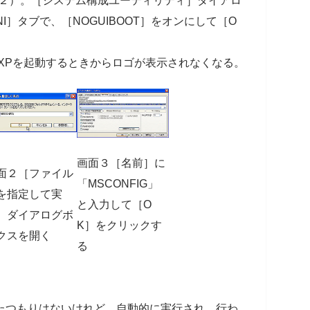
面２）。［システム構成ユーティリティ］ダイアロ
NI］タブで、［NOGUIBOOT］をオンにして［O
s XPを起動するときからロゴが表示されなくなる。
画面３［名前］に
面２［ファイル
「MSCONFIG」
を指定して実
と入力して［O
］ダイアログボ
K］をクリックす
クスを開く
る
定したつもりはないけれど、自動的に実行され、行わ