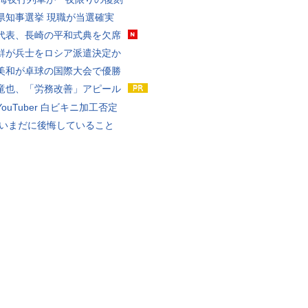
県知事選挙 現職が当選確実
代表、長崎の平和式典を欠席
鮮が兵士をロシア派遣決定か
美和が卓球の国際大会で優勝
竜也、「労務改善」アピール
ouTuber 白ビキニ加工否定
 いまだに後悔していること