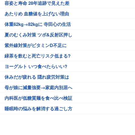
容姿と寿命 28年追跡で見えた差
あたりめ 血糖値を上げない理由
体重62kg→82kgに 寺田心の生活
夏のむくみ対策 ツボ&反射区押し
紫外線対策がビタミンD不足に
緑茶を飲むと死亡リスク低まる?
ヨーグルト いつ食べたらいい?
休みだが疲れる 隠れ疲労対策は
母が娘に減量強要→家庭内別居へ
内科医が低糖質麺を食べ比べ検証
睡眠時の悩みを解消する過ごし方