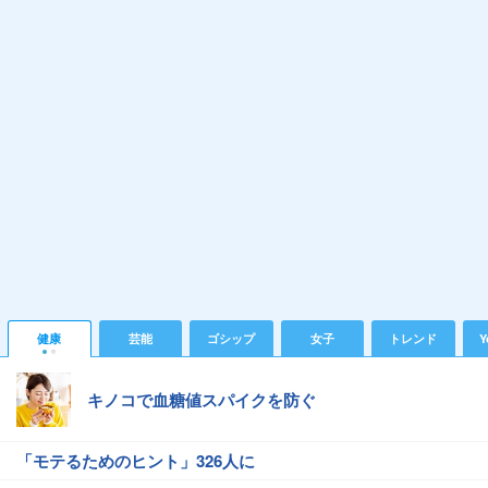
健康
芸能
ゴシップ
女子
トレンド
Y
キノコで血糖値スパイクを防ぐ
「モテるためのヒント」326人に