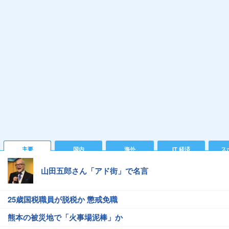
主要
国内
海外
IT 経済
ス
山田五郎さん「アド街」で名言
25歳国税職員が脱税か 懲戒免職
熊本の被災地で「火事場泥棒」か