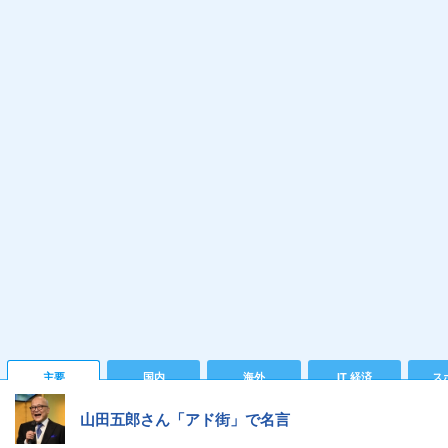
主要
国内
海外
IT 経済
ス
山田五郎さん「アド街」で名言