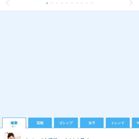
健康
芸能
ゴシップ
女子
トレンド
Y