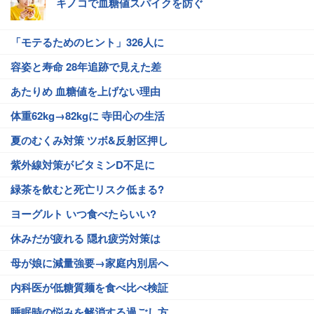
キノコで血糖値スパイクを防ぐ
「モテるためのヒント」326人に
容姿と寿命 28年追跡で見えた差
あたりめ 血糖値を上げない理由
体重62kg→82kgに 寺田心の生活
夏のむくみ対策 ツボ&反射区押し
紫外線対策がビタミンD不足に
緑茶を飲むと死亡リスク低まる?
ヨーグルト いつ食べたらいい?
休みだが疲れる 隠れ疲労対策は
母が娘に減量強要→家庭内別居へ
内科医が低糖質麺を食べ比べ検証
睡眠時の悩みを解消する過ごし方