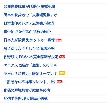
25歳国税職員が脱税か 懲戒免職
熊本の被災地で「火事場泥棒」か
日本郵便のシステム障害が解消
車中泊で女性死亡 遺族の胸中
日本人が誤解 海外タトゥー事情
息子助けようとした父 意識不明
佐野航大 PSVへの完全移籍が決定
ケニア人と結婚「差別」のリアル
花王が「焼肉店」限定オープン？
「許せない不祥事タレント」1位
俳優の戸塚純貴が結婚を発表
配信で激怒 堀大輔氏が物議