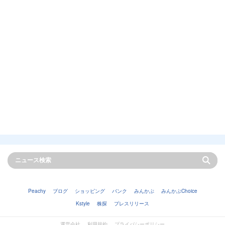
Peachy
ブログ
ショッピング
バンク
みんかぶ
みんかぶChoice
Kstyle
株探
プレスリリース
運営会社
利用規約
プライバシーポリシー