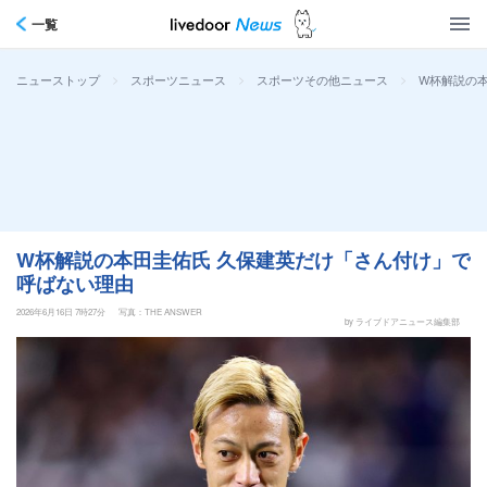
一覧
>
>
>
W杯解説の
ニューストップ
スポーツニュース
スポーツその他ニュース
W杯解説の本田圭佑氏 久保建英だけ「さん付け」で
呼ばない理由
2026年6月16日 7時27分
写真：THE ANSWER
by ライブドアニュース編集部