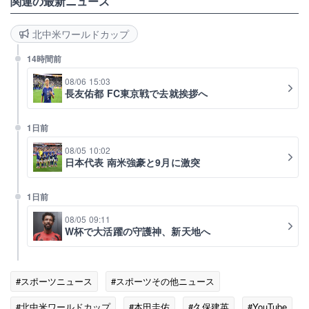
関連の最新ニュース
北中米ワールドカップ
14時間前
08/06 15:03
長友佑都 FC東京戦で去就挨拶へ
1日前
08/05 10:02
日本代表 南米強豪と9月に激突
1日前
08/05 09:11
W杯で大活躍の守護神、新天地へ
#スポーツニュース
#スポーツその他ニュース
#北中米ワールドカップ
#本田圭佑
#久保建英
#YouTube