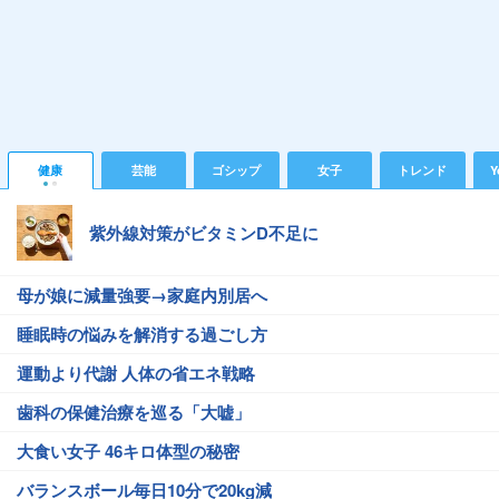
健康
芸能
ゴシップ
女子
トレンド
Y
紫外線対策がビタミンD不足に
母が娘に減量強要→家庭内別居へ
睡眠時の悩みを解消する過ごし方
運動より代謝 人体の省エネ戦略
歯科の保健治療を巡る「大嘘」
大食い女子 46キロ体型の秘密
バランスボール毎日10分で20kg減