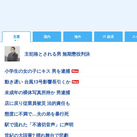
主要
国内
海外
IT 経済
ス
主犯格とされる男 無期懲役判決
小学生の女の子にキス 男を逮捕
動き遅い 台風13号影響長引くか
未成年の裸体写真所持か 男逮捕
店に戻り従業員被災 法的責任も
態度に不満で…夫の弟を暴行死
駅で流れた「不適切音声」に声明
世紀の大誤審? 晴れ舞台で悲劇