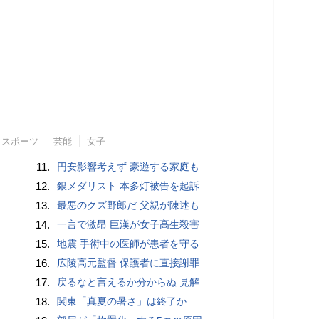
スポーツ
芸能
女子
11.
円安影響考えず 豪遊する家庭も
12.
銀メダリスト 本多灯被告を起訴
13.
最悪のクズ野郎だ 父親が陳述も
14.
一言で激昂 巨漢が女子高生殺害
15.
地震 手術中の医師が患者を守る
16.
広陵高元監督 保護者に直接謝罪
17.
戻るなと言えるか分からぬ 見解
18.
関東「真夏の暑さ」は終了か