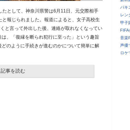
パキ
したとして、神奈川県警は6月11日、元交際相手
レン
たと報じられました。報道によると、女子高校生
甲子
行くと言って外出した後、連絡が取れなくなってい
FI
性は、「復縁を断られ犯行に至った」という趣旨
音楽
声優
後どのように手続きが進むのかについて簡単に解
ロケ
記事を読む