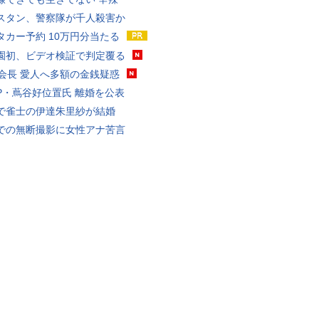
スタン、警察隊が千人殺害か
タカー予約 10万円分当たる
園初、ビデオ検証で判定覆る
FA会長 愛人へ多額の金銭疑惑
P・蔦谷好位置氏 離婚を公表
で雀士の伊達朱里紗が結婚
での無断撮影に女性アナ苦言