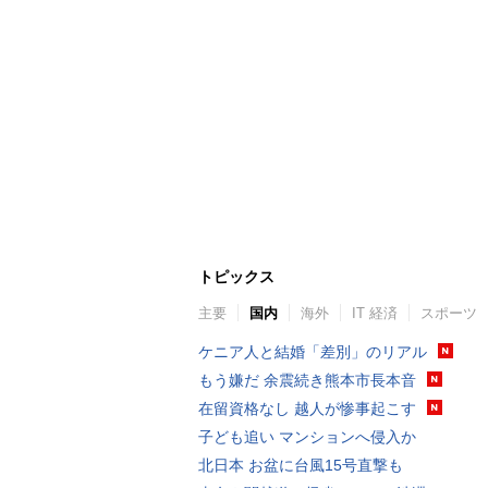
トピックス
主要
国内
海外
IT 経済
スポーツ
ケニア人と結婚「差別」のリアル
もう嫌だ 余震続き熊本市長本音
在留資格なし 越人が惨事起こす
子ども追い マンションへ侵入か
北日本 お盆に台風15号直撃も