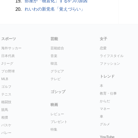
19.
部屋が「物置化」する5つの原因
20.
れいわの新党名「覚えづらい」
スポーツ
芸能
女子
海外サッカー
芸能総合
恋愛
日本代表
音楽
ライフスタイル
Jリーグ
韓流
ファッション
プロ野球
グラビア
トレンド
MLB
テレビ
本
ゴルフ
ゴシップ
教育・仕事
テニス
からだ
格闘技
映画
マネー
競馬
レビュー
車
相撲
プレゼント
グルメ
バスケ
特集
バレー
YouTube