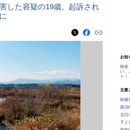
殺害した容疑の19歳、起訴され
に
お知
映画
い。
ト！
主要
秋篠
新潟
北日
子ど
新幹