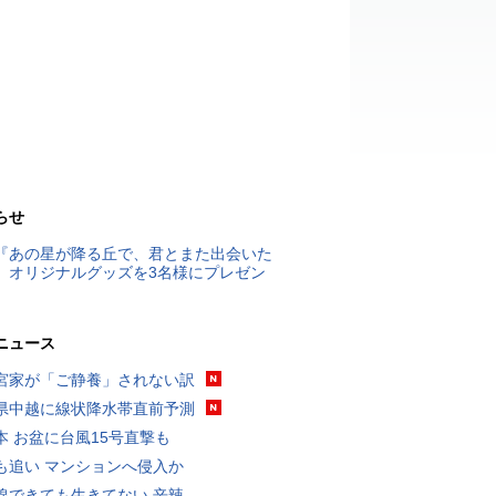
らせ
『あの星が降る丘で、君とまた出会いた
』オリジナルグッズを3名様にプレゼン
ニュース
宮家が「ご静養」されない訳
県中越に線状降水帯直前予測
本 お盆に台風15号直撃も
も追い マンションへ侵入か
線できても生きてない 辛辣