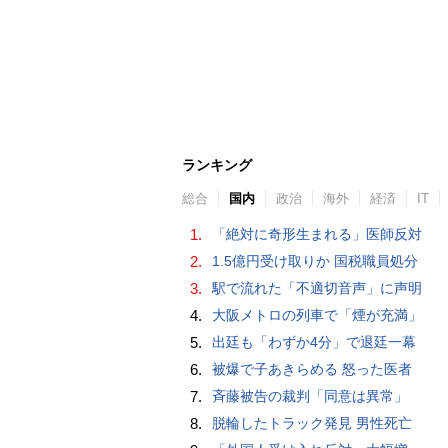
ランキング
総合
国内
政治
海外
経済
IT
1.
「絶対に奇形生まれる」医師反対
2.
1.5億円受け取りか 国税職員処分
3.
駅で流れた「不適切音声」に声明
4.
大阪メトロの列車で「煙が充満」
5.
出廷も「わずか4分」で退廷一幕
6.
被爆で子あきらめる 怒った医者
7.
斉藤被告の裁判「同意は異常」
8.
脱輪したトラック発見 男性死亡