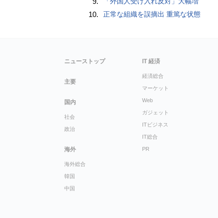
9.
「外国人受け入れ反対」大幅増
10.
正常な組織を誤摘出 重篤な状態
ニューストップ
IT 経済
経済総合
主要
マーケット
Web
国内
ガジェット
社会
ITビジネス
政治
IT総合
海外
PR
海外総合
韓国
中国