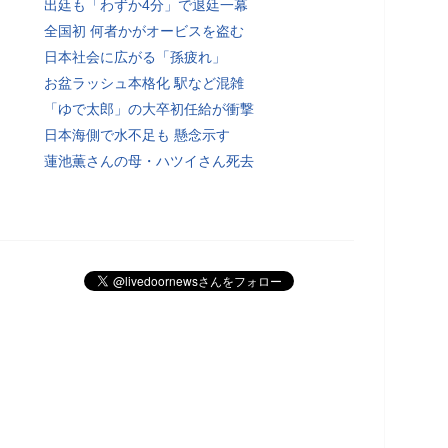
出廷も「わずか4分」で退廷一幕
全国初 何者かがオービスを盗む
日本社会に広がる「孫疲れ」
お盆ラッシュ本格化 駅など混雑
「ゆで太郎」の大卒初任給が衝撃
日本海側で水不足も 懸念示す
蓮池薫さんの母・ハツイさん死去