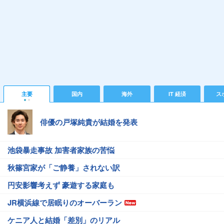
主要
国内
海外
IT 経済
ス
俳優の戸塚純貴が結婚を発表
池袋暴走事故 加害者家族の苦悩
秋篠宮家が「ご静養」されない訳
円安影響考えず 豪遊する家庭も
JR横浜線で居眠りのオーバーラン
ケニア人と結婚「差別」のリアル