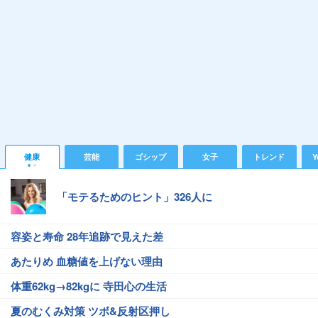
健康
芸能
ゴシップ
女子
トレンド
Y
「モテるためのヒント」326人に
容姿と寿命 28年追跡で見えた差
あたりめ 血糖値を上げない理由
体重62kg→82kgに 寺田心の生活
夏のむくみ対策 ツボ&反射区押し