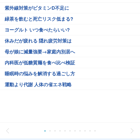
紫外線対策がビタミンD不足に
緑茶を飲むと死亡リスク低まる?
ヨーグルト いつ食べたらいい?
休みだが疲れる 隠れ疲労対策は
母が娘に減量強要→家庭内別居へ
内科医が低糖質麺を食べ比べ検証
睡眠時の悩みを解消する過ごし方
運動より代謝 人体の省エネ戦略