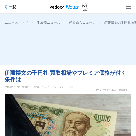
一覧
>
>
>
伊藤博文の千円札 
ニューストップ
IT 経済ニュース
経済総合ニュース
伊藤博文の千円札 買取相場やプレミア価格が付く
条件は
2026年6月15日 13時40分
写真：ファイナンシャルフィールド
by ライブドアニュース編集部