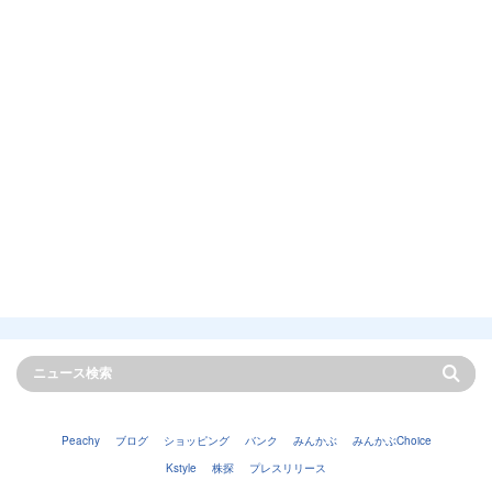
Peachy
ブログ
ショッピング
バンク
みんかぶ
みんかぶChoice
Kstyle
株探
プレスリリース