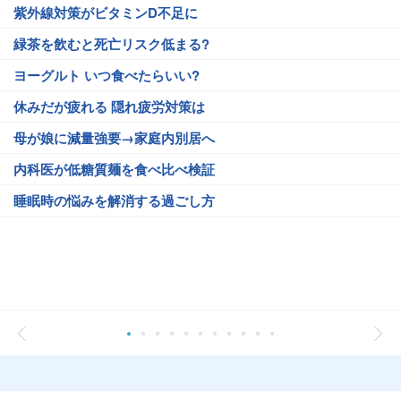
紫外線対策がビタミンD不足に
緑茶を飲むと死亡リスク低まる?
ヨーグルト いつ食べたらいい?
休みだが疲れる 隠れ疲労対策は
母が娘に減量強要→家庭内別居へ
内科医が低糖質麺を食べ比べ検証
睡眠時の悩みを解消する過ごし方