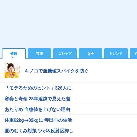
健康
芸能
ゴシップ
女子
トレンド
Y
キノコで血糖値スパイクを防ぐ
「モテるためのヒント」326人に
容姿と寿命 28年追跡で見えた差
あたりめ 血糖値を上げない理由
体重62kg→82kgに 寺田心の生活
夏のむくみ対策 ツボ&反射区押し