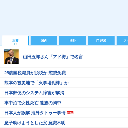
主要
国内
海外
IT 経済
ス
山田五郎さん「アド街」で名言
25歳国税職員が脱税か 懲戒免職
熊本の被災地で「火事場泥棒」か
日本郵便のシステム障害が解消
車中泊で女性死亡 遺族の胸中
日本人が誤解 海外タトゥー事情
息子助けようとした父 意識不明