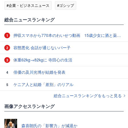
#企業・ビジネスニュース
#ゴシップ
総合ニュースランキング
押収スマホから770本のわいせつ動画 15歳少女に酒と薬飲ませ性的暴行か 54歳男を再逮捕 「薬もありますよ」とSNSで誘い出し
1
容態悪化 会話が通じないパー子
2
体重62kg→82kgに 寺田心の生活
3
俳優の及川光博が結婚を発表
4
ケニア人と結婚「差別」のリアル
5
総合ニュースランキングをもっと見る
画像アクセスランキング
森喜朗氏の「影響力」が減退か