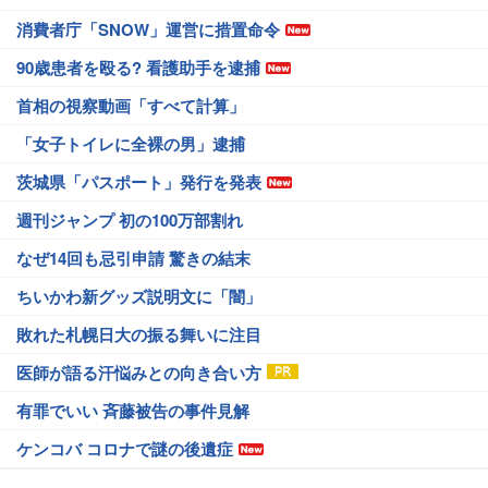
消費者庁「SNOW」運営に措置命令
90歳患者を殴る? 看護助手を逮捕
首相の視察動画「すべて計算」
「女子トイレに全裸の男」逮捕
茨城県「パスポート」発行を発表
週刊ジャンプ 初の100万部割れ
なぜ14回も忌引申請 驚きの結末
ちいかわ新グッズ説明文に「闇」
敗れた札幌日大の振る舞いに注目
医師が語る汗悩みとの向き合い方
有罪でいい 斉藤被告の事件見解
ケンコバ コロナで謎の後遺症