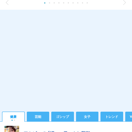
健康
芸能
ゴシップ
女子
トレンド
Y