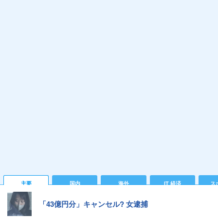
主要
国内
海外
IT 経済
ス
「43億円分」キャンセル? 女逮捕