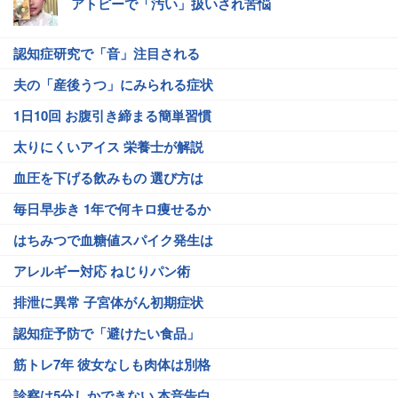
アトピーで「汚い」扱いされ苦悩
認知症研究で「音」注目される
夫の「産後うつ」にみられる症状
1日10回 お腹引き締まる簡単習慣
太りにくいアイス 栄養士が解説
血圧を下げる飲みもの 選び方は
毎日早歩き 1年で何キロ痩せるか
はちみつで血糖値スパイク発生は
アレルギー対応 ねじりパン術
排泄に異常 子宮体がん初期症状
認知症予防で「避けたい食品」
筋トレ7年 彼女なしも肉体は別格
診察は5分しかできない 本音告白