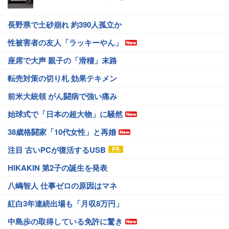
長野県で土砂崩れ 約390人孤立か
性被害者の友人「ラッキーやん」
座席で大声 親子の「滑稽」末路
転売対策の切り札 効果テキメン
前米大統領 がん闘病で強い痛み
始球式で「日本の超大物」に騒然
38歳格闘家「10代女性」と再婚
注目 古いPCが復活するUSB
HIKAKIN 第2子の誕生を発表
八嶋智人 仕事ゼロの原因はマネ
紅白3年連続出場も「月収8万円」
中島歩の取得している免許に驚き