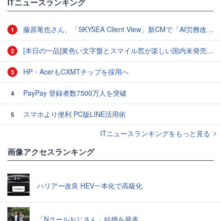
ITニュースランキング
藤原竜也さん、「SKYSEA Client View」新CMで「AI労務改善」をアピール 働き方をAIが分析したら「すぐに休んで」と言われる？
1
[本日の一品]黄色い文字盤とスマイル窓が楽しい国内未発売のCASIO「AMW-880D」
2
HP・AcerもCXMTチップを採用へ
3
PayPay 登録者数7500万人を突破
4
スマホより便利 PC版LINE活用術
5
ITニュースランキングをもっと見る
画像アクセスランキング
ハリアー改良 HEV一本化で高級化
「Nクールおじさん」結婚を発表