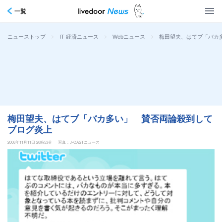
一覧
>
>
>
梅田望夫、はてブ「バカ
ニューストップ
IT 経済ニュース
Webニュース
梅田望夫、はてブ「バカ多い」 賛否両論殺到して
ブログ炎上
2008年11月11日 20時53分
写真：J-CASTニュース