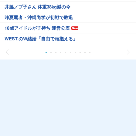
井脇ノブ子さん 体重38kg減の今
昨夏覇者・沖縄尚学が初戦で敗退
18歳アイドルが子持ち 運営公表
WEST.のW結婚「自由で頭抱える」