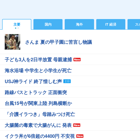
主要
国内
海外
IT 経済
ス
さんま 夏の甲子園に苦言し物議
子ども3人を2日半放置 母親逮捕
海水浴場 中学生と小学生が死亡
USJ神ライド 終了惜しむ声
路線バスとトラック 正面衝突
台風15号が関東上陸 列島横断か
「介護イラつき」母踏みつけ死亡
大腸菌の毒素で大腸がんに 発表
イクラ丼が6倍超の4400円 不安視