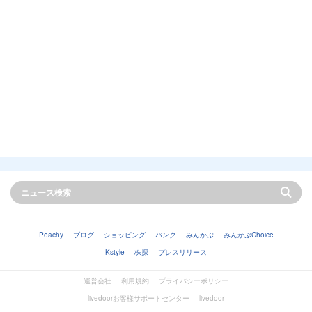
Peachy
ブログ
ショッピング
バンク
みんかぶ
みんかぶChoice
Kstyle
株探
プレスリリース
運営会社
利用規約
プライバシーポリシー
livedoorお客様サポートセンター
livedoor