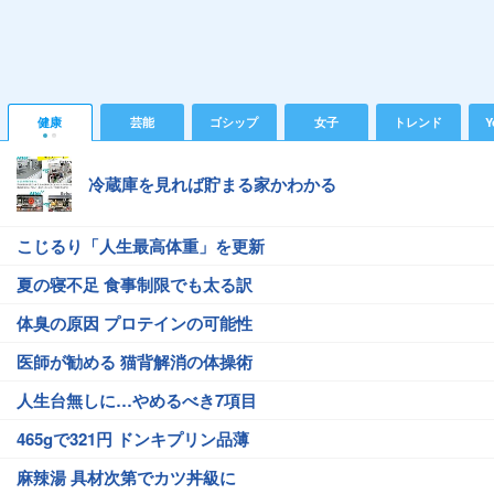
健康
芸能
ゴシップ
女子
トレンド
Y
冷蔵庫を見れば貯まる家かわかる
こじるり「人生最高体重」を更新
夏の寝不足 食事制限でも太る訳
体臭の原因 プロテインの可能性
医師が勧める 猫背解消の体操術
人生台無しに…やめるべき7項目
465gで321円 ドンキプリン品薄
麻辣湯 具材次第でカツ丼級に