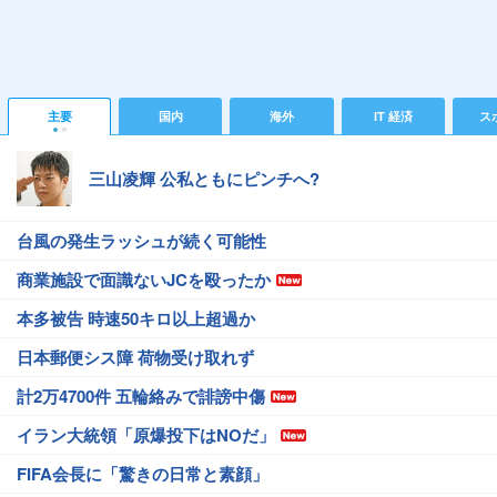
主要
国内
海外
IT 経済
ス
三山凌輝 公私ともにピンチへ?
台風の発生ラッシュが続く可能性
商業施設で面識ないJCを殴ったか
本多被告 時速50キロ以上超過か
日本郵便シス障 荷物受け取れず
計2万4700件 五輪絡みで誹謗中傷
イラン大統領「原爆投下はNOだ」
FIFA会長に「驚きの日常と素顔」