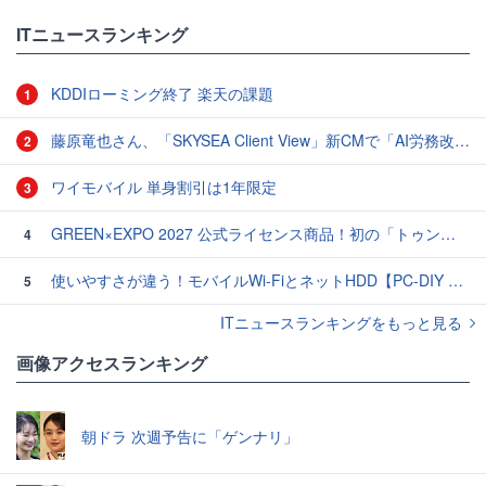
ITニュースランキング
KDDIローミング終了 楽天の課題
1
藤原竜也さん、「SKYSEA Client View」新CMで「AI労務改善」をアピール 働き方をAIが分析したら「すぐに休んで」と言われる？
2
ワイモバイル 単身割引は1年限定
3
GREEN×EXPO 2027 公式ライセンス商品！初の「トゥンクトゥンク」公式LINEスタンプ、販売開始
4
使いやすさが違う！モバイルWi-FiとネットHDD【PC-DIY 秋の陣】
5
ITニュースランキングをもっと見る
画像アクセスランキング
朝ドラ 次週予告に「ゲンナリ」