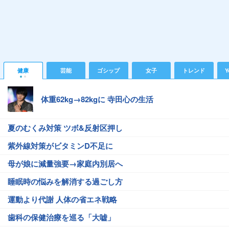
健康
芸能
ゴシップ
女子
トレンド
Y
体重62kg→82kgに 寺田心の生活
夏のむくみ対策 ツボ&反射区押し
紫外線対策がビタミンD不足に
母が娘に減量強要→家庭内別居へ
睡眠時の悩みを解消する過ごし方
運動より代謝 人体の省エネ戦略
歯科の保健治療を巡る「大嘘」