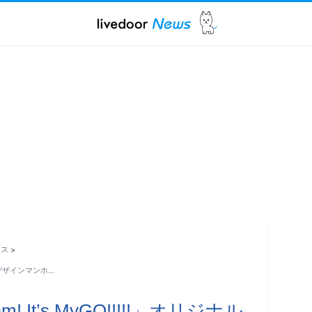
ース
>
ジナルデザインマンホ…
! It’s MyGO!!!!!」オリジナル