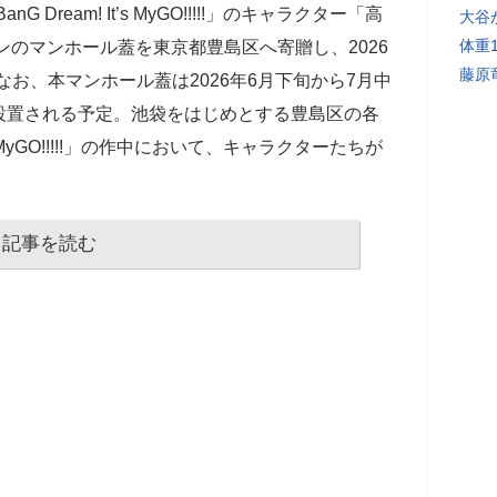
ream! It’s MyGO!!!!!」のキャラクター「高
大谷
体重
ンのマンホール蓋を東京都豊島区へ寄贈し、2026
藤原
。なお、本マンホール蓋は2026年6月下旬から7月中
設置される予定。池袋をはじめとする豊島区の各
’s MyGO!!!!!」の作中において、キャラクターたちが
記事を読む