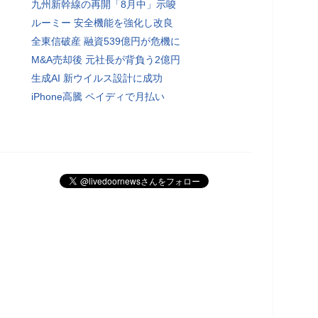
九州新幹線の再開「8月中」示唆
ルーミー 安全機能を強化し改良
全東信破産 融資539億円が危機に
M&A売却後 元社長が背負う2億円
生成AI 新ウイルス設計に成功
iPhone高騰 ペイディで月払い