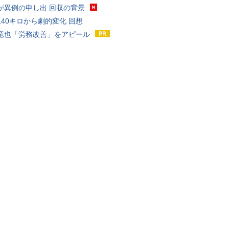
が異例の申し出 回収の背景
140キロから劇的変化 回想
竜也「労務改善」をアピール