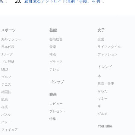
説明
20.
夏目漱石アンドロイド演劇「手紙」を初上演！平田オリザ氏の作・演出、二松学舎大学で
スポーツ
芸能
女子
海外サッカー
芸能総合
恋愛
日本代表
音楽
ライフスタイル
Jリーグ
韓流
ファッション
プロ野球
グラビア
トレンド
MLB
テレビ
本
ゴルフ
ゴシップ
教育・仕事
テニス
からだ
格闘技
映画
マネー
競馬
レビュー
車
相撲
プレゼント
グルメ
バスケ
特集
バレー
YouTube
フィギュア