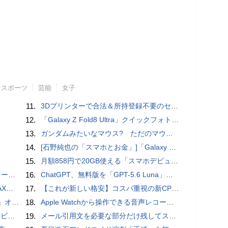
スポーツ
芸能
女子
11.
3Dプリンターで合法＆所持登録不要のセミオートマチック銃を自作、発砲試験にも成功した猛者が登場
12.
「Galaxy Z Fold8 Ultra」クイックフォトレビュー
13.
ガンダムみたいなマウス? ただのマウスとは違うのだよ1944通りの形状に変更できる驚異のマウス
14.
[石野純也の「スマホとお金」]「Galaxy Z Fold7／Flip7」発表、注目したいソフトバンクの価格攻勢
15.
月額858円で20GB使える「スマホデビュープラン U15」ドコモが提供、ahamoも割引になる親子割も
rts」
16.
ChatGPT、無料版を「GPT-5.6 Luna」に刷新、チャット無制限に 有料版のSolも精度向上
底解説
17.
【これが新しい格安】コスパ重視の新CPUを搭載した「 Beelink EQi Wildcat Lake Core 3 304」をレビューします。なんと10G LANも搭載していますよ
ホラー通信］
18.
​Apple Watchから操作できる音声レコーダMeta Recorder、録音レベル調整も対応
ュー
19.
メール引用文を必要な部分だけ残してスッキリ返信するiPhoneメールの便利技：iPhone Tips