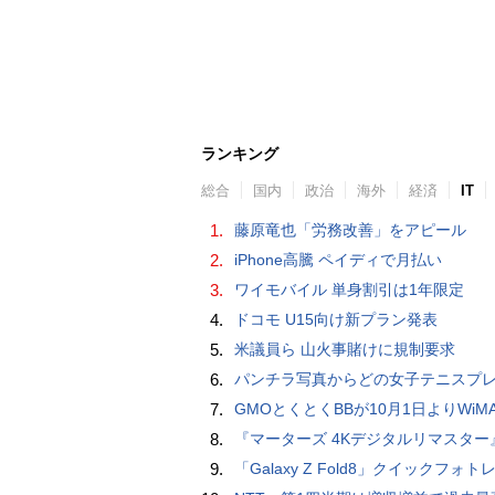
ランキング
総合
国内
政治
海外
経済
IT
1.
藤原竜也「労務改善」をアピール
2.
iPhone高騰 ペイディで月払い
3.
ワイモバイル 単身割引は1年限定
4.
ドコモ U15向け新プラン発表
5.
米議員ら 山火事賭けに規制要求
6.
パンチラ写真からどの女子テニスプレーヤーのものなのか当てるクイズ「Tennis Upski
7.
GMOとくとくBBが10月1日よりWiMAXなど月額605円値上げ！全6種の重要変更を徹
8.
『マーターズ 4Kデジタルリマスター』オールナイト上映、鬼畜な併映作品が決定 全部観たら“生還証”をプレゼント［
9.
「Galaxy Z Fold8」クイックフォトレビ