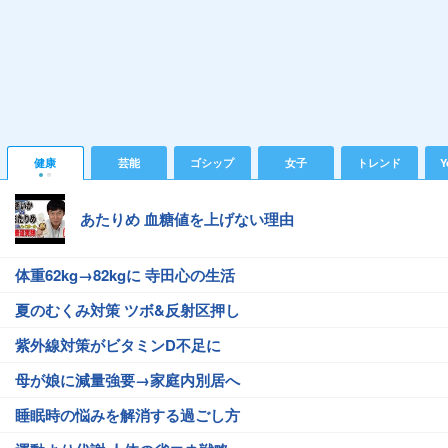
健康
芸能
ゴシップ
女子
トレンド
Y
あたりめ 血糖値を上げない理由
体重62kg→82kgに 寺田心の生活
夏のむくみ対策 ツボ&反射区押し
紫外線対策がビタミンD不足に
母が娘に減量強要→家庭内別居へ
睡眠時の悩みを解消する過ごし方