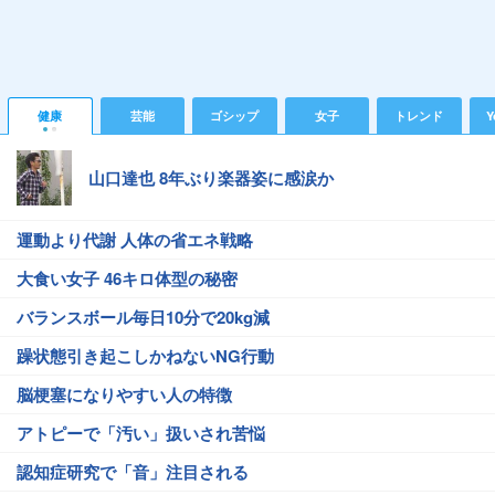
健康
芸能
ゴシップ
女子
トレンド
Y
山口達也 8年ぶり楽器姿に感涙か
運動より代謝 人体の省エネ戦略
大食い女子 46キロ体型の秘密
バランスボール毎日10分で20kg減
躁状態引き起こしかねないNG行動
脳梗塞になりやすい人の特徴
アトピーで「汚い」扱いされ苦悩
認知症研究で「音」注目される