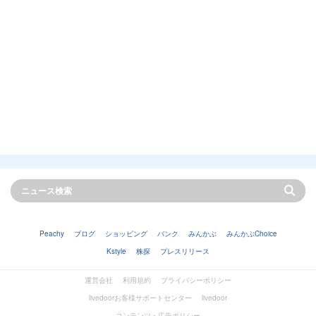
Peachy
ブログ
ショッピング
バンク
みんかぶ
みんかぶChoice
Kstyle
株探
プレスリリース
運営会社
利用規約
プライバシーポリシー
livedoorお客様サポートセンター
livedoor
コンテンツ・広告ポリシー