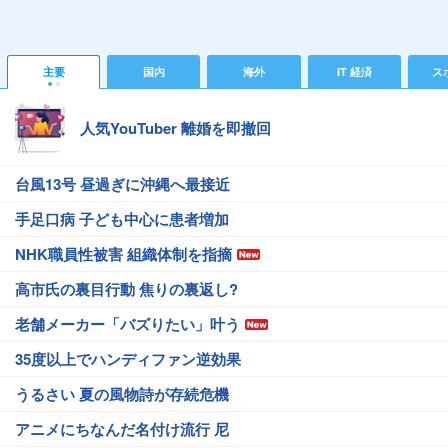
主要
国内
海外
IT 経済
ス
人気YouTuber 離婚を即撤回
台風13号 昼過ぎに沖縄へ最接近
手足口病 子ども中心に患者増加
NHK職員性被害 組織体制を指摘
高市氏の裏目行動 焦りの裏返し?
老舗メーカー「バズりたい」叶う
35度以上でハンディファン逆効果
うるさい 夏の風物詩が存続危機
アニメにちなんだ名付け流行 尼