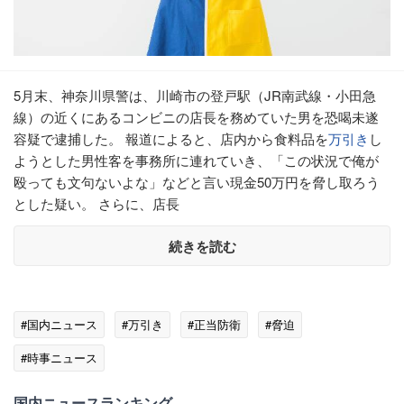
5月末、神奈川県警は、川崎市の登戸駅（JR南武線・小田急
線）の近くにあるコンビニの店長を務めていた男を恐喝未遂
容疑で逮捕した。 報道によると、店内から食料品を
万引き
し
ようとした男性客を事務所に連れていき、「この状況で俺が
殴っても文句ないよな」などと言い現金50万円を脅し取ろう
とした疑い。 さらに、店長
続きを読む
#国内ニュース
#万引き
#正当防衛
#脅迫
#時事ニュース
国内ニュースランキング