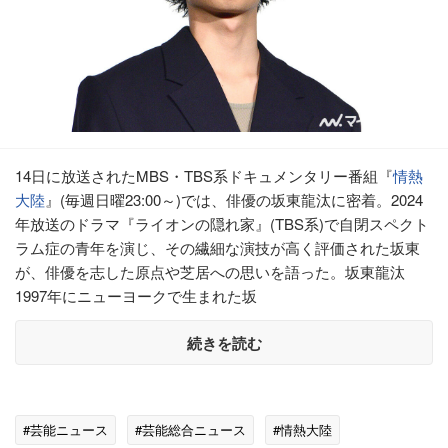
14日に放送されたMBS・TBS系ドキュメンタリー番組『
情熱
大陸
』(毎週日曜23:00～)では、俳優の坂東龍汰に密着。2024
年放送のドラマ『ライオンの隠れ家』(TBS系)で自閉スペクト
ラム症の青年を演じ、その繊細な演技が高く評価された坂東
が、俳優を志した原点や芝居への思いを語った。坂東龍汰
1997年にニューヨークで生まれた坂
続きを読む
#芸能ニュース
#芸能総合ニュース
#情熱大陸