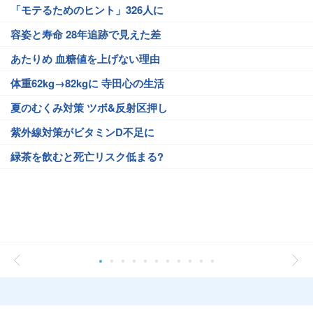
「モテるためのヒント」326人に
容姿と寿命 28年追跡で見えた差
あたりめ 血糖値を上げない理由
体重62kg→82kgに 寺田心の生活
夏のむくみ対策 ツボ&反射区押し
紫外線対策がビタミンD不足に
緑茶を飲むと死亡リスク低まる?