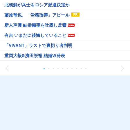
北朝鮮が兵士をロシア派遣決定か
藤原竜也、「労務改善」アピール
新人声優 結婚願望を吐露し反響
有吉 いまだに後悔していること
「VIVANT」ラストで裏切り者判明
重岡大毅&濱田崇裕 結婚W発表