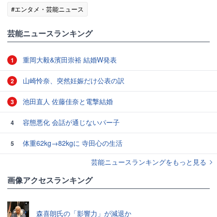
#エンタメ・芸能ニュース
芸能ニュースランキング
重岡大毅&濱田崇裕 結婚W発表
1
山崎怜奈、突然妊娠だけ公表の訳
2
池田直人 佐藤佳奈と電撃結婚
3
容態悪化 会話が通じないパー子
4
体重62kg→82kgに 寺田心の生活
5
芸能ニュースランキングをもっと見る
画像アクセスランキング
森喜朗氏の「影響力」が減退か