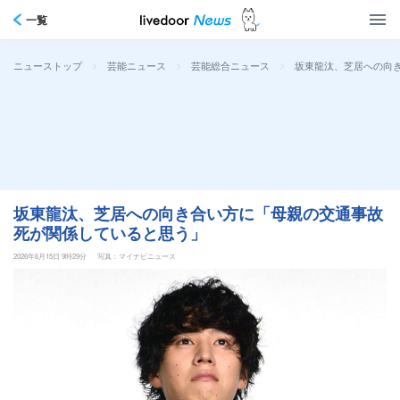
一覧
>
>
>
坂東龍汰、芝居への向
ニューストップ
芸能ニュース
芸能総合ニュース
坂東龍汰、芝居への向き合い方に「母親の交通事故
死が関係していると思う」
2026年6月15日 9時29分
写真：マイナビニュース