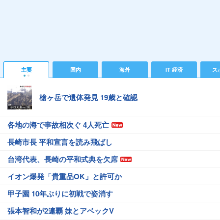
主要
国内
海外
IT 経済
ス
槍ヶ岳で遺体発見 19歳と確認
各地の海で事故相次ぐ 4人死亡
長崎市長 平和宣言を読み飛ばし
台湾代表、長崎の平和式典を欠席
イオン爆発「貴重品OK」と許可か
甲子園 10年ぶりに初戦で姿消す
張本智和が2連覇 妹とアベックV