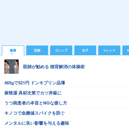
健康
芸能
ゴシップ
女子
トレンド
Y
医師が勧める 猫背解消の体操術
465gで321円 ドンキプリン品薄
麻辣湯 具材次第でカツ丼級に
うつ病患者の本音とNGな接し方
キノコで血糖値スパイクを防ぐ
メンタルに良い影響を与える趣味