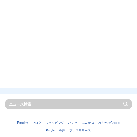
Peachy
ブログ
ショッピング
バンク
みんかぶ
みんかぶChoice
Kstyle
株探
プレスリリース