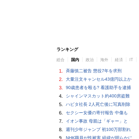
ランキング
総合
国内
政治
海外
経済
IT
1.
斉藤慎二被告 懲役7年を求刑
2.
大量注文キャンセル43億円以上か
3.
90歳患者を殴る? 看護助手を逮捕
4.
シャインマスカット約400房盗難
5.
ハビタ社長 2人死亡後に写真削除
6.
セクシー女優の寄付報告 中傷も
7.
イオン事故 母親は「ギャー」と
8.
週刊少年ジャンプ 初100万部割れ
9.
NHK職員が性被害 経緯が明らかに