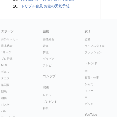
20.
トリプル台風 お盆の天気予想
スポーツ
芸能
女子
海外サッカー
芸能総合
恋愛
日本代表
音楽
ライフスタイル
Jリーグ
韓流
ファッション
プロ野球
グラビア
トレンド
MLB
テレビ
本
ゴルフ
ゴシップ
教育・仕事
テニス
からだ
格闘技
映画
マネー
競馬
レビュー
車
相撲
プレゼント
グルメ
バスケ
特集
バレー
YouTube