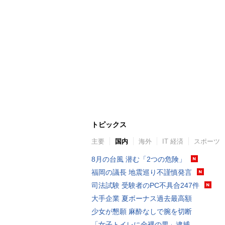
トピックス
主要
国内
海外
IT 経済
スポーツ
8月の台風 潜む「2つの危険」
福岡の議長 地震巡り不謹慎発言
司法試験 受験者のPC不具合247件
大手企業 夏ボーナス過去最高額
少女が懇願 麻酔なしで腕を切断
「女子トイレに全裸の男」逮捕