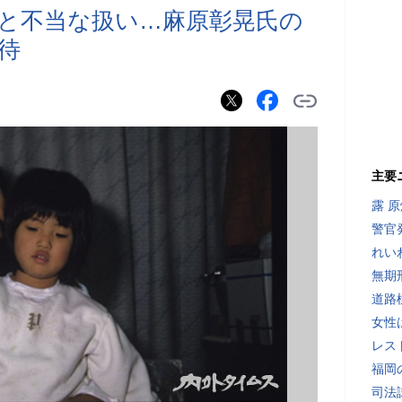
と不当な扱い…麻原彰晃氏の
待
主要
露 
警官
れい
無期
道路
女性
レス
福岡
司法