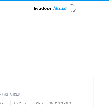
女が受けた構造的…
津夫）
インタビュー
アレフ
地下鉄サリン事件