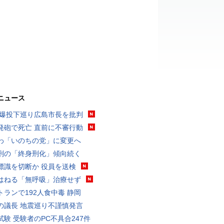
ニュース
原爆投下巡り広島市長を批判
発砲で死亡 直前に不審行動
わ「いのちの党」に変更へ
刑の「終身刑化」傾向続く
標識を切断か 役員を送検
はねる「無呼吸」治療せず
トランで192人食中毒 静岡
の議長 地震巡り不謹慎発言
試験 受験者のPC不具合247件