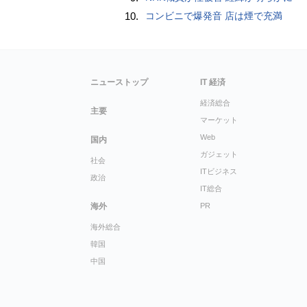
10.
コンビニで爆発音 店は煙で充満
ニューストップ
IT 経済
経済総合
主要
マーケット
Web
国内
ガジェット
社会
ITビジネス
政治
IT総合
海外
PR
海外総合
韓国
中国