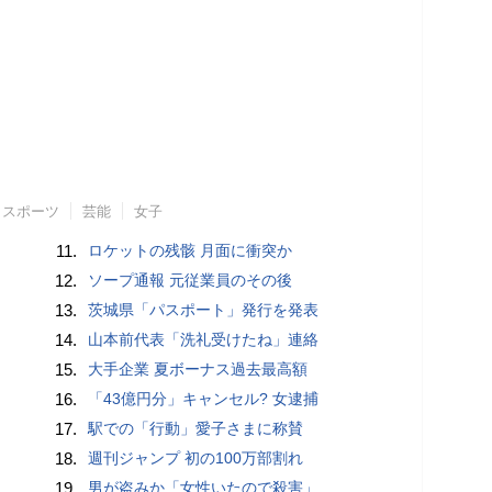
スポーツ
芸能
女子
11.
ロケットの残骸 月面に衝突か
12.
ソープ通報 元従業員のその後
13.
茨城県「パスポート」発行を発表
14.
山本前代表「洗礼受けたね」連絡
15.
大手企業 夏ボーナス過去最高額
16.
「43億円分」キャンセル? 女逮捕
17.
駅での「行動」愛子さまに称賛
18.
週刊ジャンプ 初の100万部割れ
19.
男が盗みか「女性いたので殺害」