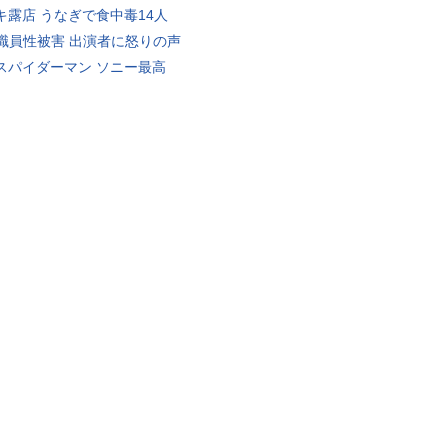
キ露店 うなぎで食中毒14人
K職員性被害 出演者に怒りの声
スパイダーマン ソニー最高