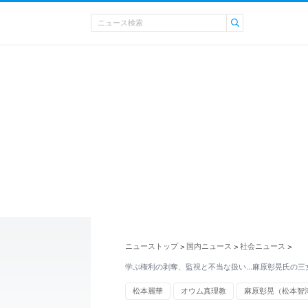
ニューストップ
国内ニュース
社会ニュース
>
>
>
学ぶ権利の剥奪、監視と不当な扱い…麻原彰晃氏の三
松本麗華
オウム真理教
麻原彰晃（松本智
宗教団体
人生