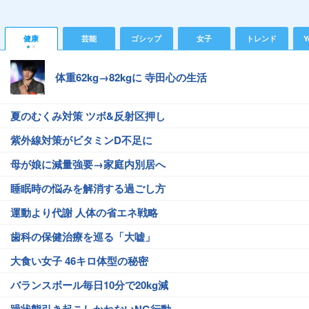
健康
芸能
ゴシップ
女子
トレンド
Y
体重62kg→82kgに 寺田心の生活
夏のむくみ対策 ツボ&反射区押し
紫外線対策がビタミンD不足に
母が娘に減量強要→家庭内別居へ
睡眠時の悩みを解消する過ごし方
運動より代謝 人体の省エネ戦略
歯科の保健治療を巡る「大嘘」
大食い女子 46キロ体型の秘密
バランスボール毎日10分で20kg減