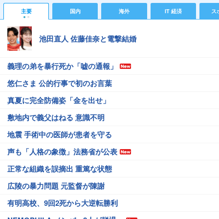
主要
国内
海外
IT 経済
ス
池田直人 佐藤佳奈と電撃結婚
義理の弟を暴行死か「嘘の通報」
悠仁さま 公的行事で初のお言葉
真夏に完全防備姿「金を出せ」
敷地内で義父はねる 意識不明
地震 手術中の医師が患者を守る
声も「人格の象徴」法務省が公表
正常な組織を誤摘出 重篤な状態
広陵の暴力問題 元監督が陳謝
有明高校、9回2死から大逆転勝利