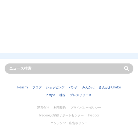
Peachy
ブログ
ショッピング
バンク
みんかぶ
みんかぶChoice
Kstyle
株探
プレスリリース
運営会社
利用規約
プライバシーポリシー
livedoorお客様サポートセンター
livedoor
コンテンツ・広告ポリシー