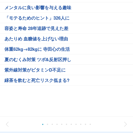
メンタルに良い影響を与える趣味
「モテるためのヒント」326人に
容姿と寿命 28年追跡で見えた差
あたりめ 血糖値を上げない理由
体重62kg→82kgに 寺田心の生活
夏のむくみ対策 ツボ&反射区押し
紫外線対策がビタミンD不足に
緑茶を飲むと死亡リスク低まる?