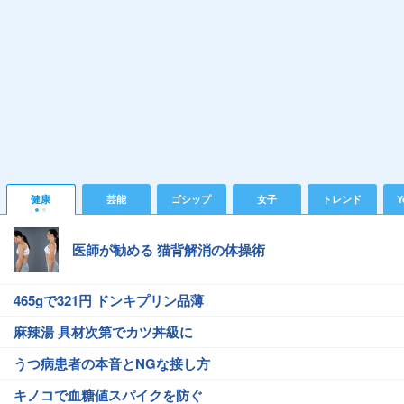
健康
芸能
ゴシップ
女子
トレンド
Y
医師が勧める 猫背解消の体操術
465gで321円 ドンキプリン品薄
麻辣湯 具材次第でカツ丼級に
うつ病患者の本音とNGな接し方
キノコで血糖値スパイクを防ぐ