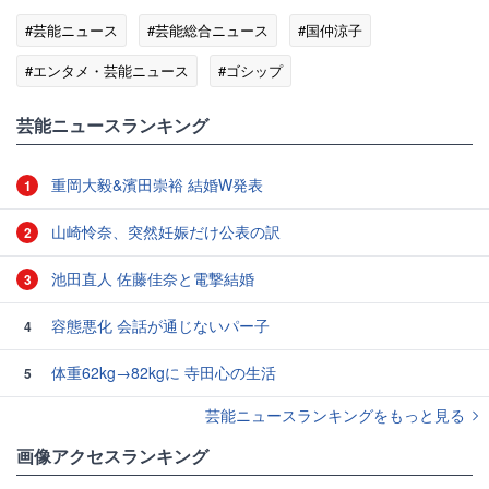
#芸能ニュース
#芸能総合ニュース
#国仲涼子
#エンタメ・芸能ニュース
#ゴシップ
芸能ニュースランキング
重岡大毅&濱田崇裕 結婚W発表
1
山崎怜奈、突然妊娠だけ公表の訳
2
池田直人 佐藤佳奈と電撃結婚
3
容態悪化 会話が通じないパー子
4
体重62kg→82kgに 寺田心の生活
5
芸能ニュースランキングをもっと見る
画像アクセスランキング