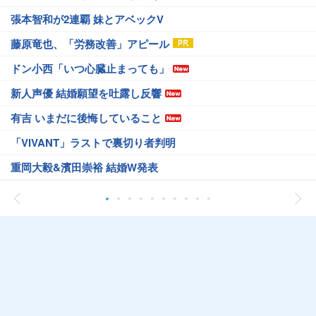
張本智和が2連覇 妹とアベックV
藤原竜也、「労務改善」アピール
ドン小西「いつ心臓止まっても」
新人声優 結婚願望を吐露し反響
有吉 いまだに後悔していること
「VIVANT」ラストで裏切り者判明
重岡大毅&濱田崇裕 結婚W発表