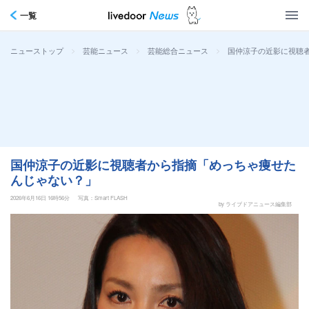
一覧
>
>
>
国仲涼子の近影に視聴
ニューストップ
芸能ニュース
芸能総合ニュース
国仲涼子の近影に視聴者から指摘「めっちゃ痩せた
んじゃない？」
2026年6月16日 16時56分
写真：Smart FLASH
by ライブドアニュース編集部