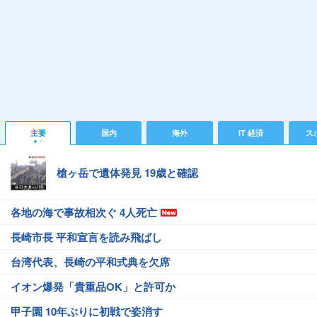
主要
国内
海外
IT 経済
ス
槍ヶ岳で遺体発見 19歳と確認
各地の海で事故相次ぐ 4人死亡
長崎市長 平和宣言を読み飛ばし
台湾代表、長崎の平和式典を欠席
イオン爆発「貴重品OK」と許可か
甲子園 10年ぶりに初戦で姿消す