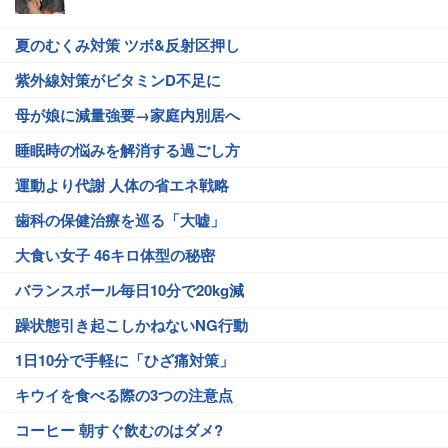
夏のむくみ対策 ツボ&反射区押し
紫外線対策がビタミンD不足に
母が娘に減量強要→家庭内別居へ
睡眠時の悩みを解消する過ごし方
運動より代謝 人体の省エネ戦略
歯科の保健治療を巡る「大嘘」
大食い女子 46キロ体型の秘密
バランスボール毎日10分で20kg減
躁状態引き起こしかねないNG行動
1日10分で手軽に「ひざ痛対策」
キウイを食べる際の3つの注意点
コーヒー 朝すぐ飲むのはダメ?