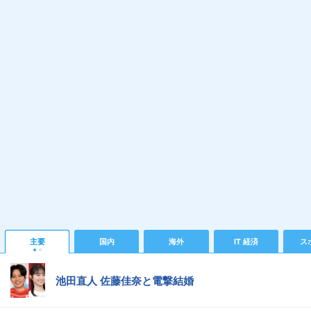
主要
国内
海外
IT 経済
ス
池田直人 佐藤佳奈と電撃結婚