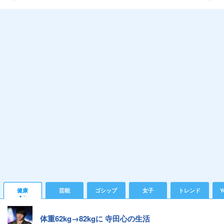
健康
芸能
ゴシップ
女子
トレンド
Y
体重62kg→82kgに 寺田心の生活