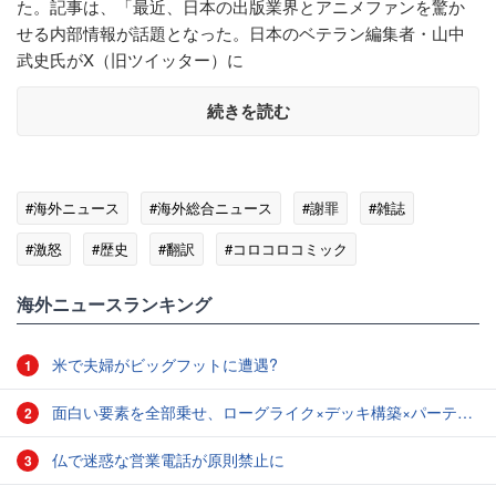
た。記事は、「最近、日本の出版業界とアニメファンを驚か
せる内部情報が話題となった。日本のベテラン編集者・山中
武史氏がX（旧ツイッター）に
続きを読む
#海外ニュース
#海外総合ニュース
#謝罪
#雑誌
#激怒
#歴史
#翻訳
#コロコロコミック
#ポータルサイト
#中国
海外ニュースランキング
米で夫婦がビッグフットに遭遇?
1
面白い要素を全部乗せ、ローグライク×デッキ構築×パーティ制RPGの「Chrono Ark」を遊んでみた
2
仏で迷惑な営業電話が原則禁止に
3