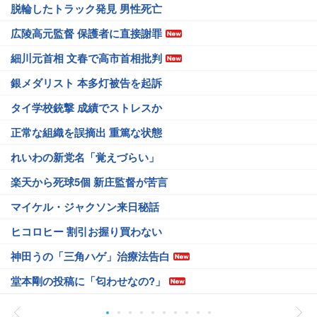
脱輪したトラック発見 男性死亡
広陵高元監督 保護者に直接謝罪
細川元首相 文春で高市首相批判
銀メダリスト 本多灯被告を起訴
タイ学校銃撃 成績でストレスか
正常な組織を誤摘出 重篤な状態
れいわの新党名「覚えづらい」
楽天から死球5個 新庄監督が苦言
マイケル・ジャクソン来日秘話
ヒコロヒー 割引お握り買わない
神田うの「三角ハゲ」治療法告白
堂本剛の投稿に「匂わせなの?」