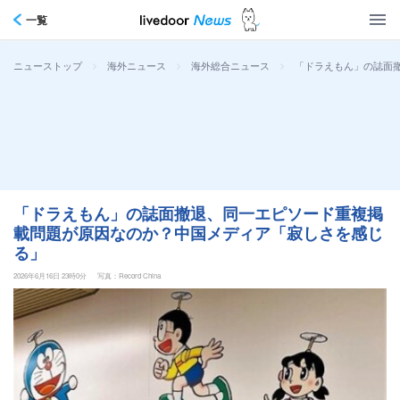
一覧
>
>
>
「ドラえもん」の誌面
ニューストップ
海外ニュース
海外総合ニュース
「ドラえもん」の誌面撤退、同一エピソード重複掲
載問題が原因なのか？中国メディア「寂しさを感じ
る」
2026年6月16日 23時0分
写真：Record China