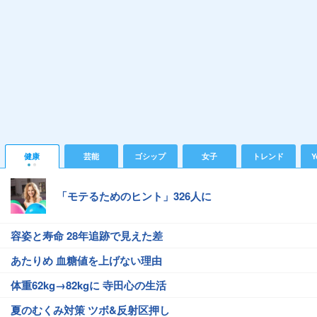
健康
芸能
ゴシップ
女子
トレンド
Y
「モテるためのヒント」326人に
容姿と寿命 28年追跡で見えた差
あたりめ 血糖値を上げない理由
体重62kg→82kgに 寺田心の生活
夏のむくみ対策 ツボ&反射区押し