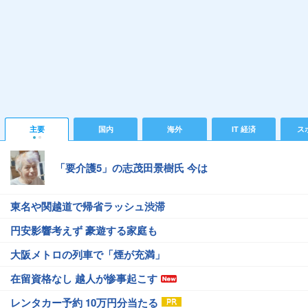
主要
国内
海外
IT 経済
ス
「要介護5」の志茂田景樹氏 今は
東名や関越道で帰省ラッシュ渋滞
円安影響考えず 豪遊する家庭も
大阪メトロの列車で「煙が充満」
在留資格なし 越人が惨事起こす
レンタカー予約 10万円分当たる