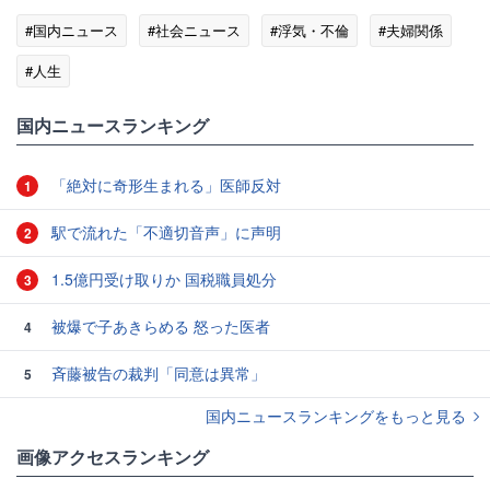
#国内ニュース
#社会ニュース
#浮気・不倫
#夫婦関係
#人生
国内ニュースランキング
「絶対に奇形生まれる」医師反対
1
駅で流れた「不適切音声」に声明
2
1.5億円受け取りか 国税職員処分
3
被爆で子あきらめる 怒った医者
4
斉藤被告の裁判「同意は異常」
5
国内ニュースランキングをもっと見る
画像アクセスランキング