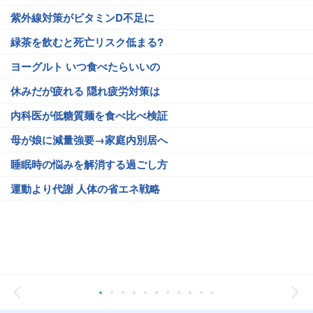
紫外線対策がビタミンD不足に
緑茶を飲むと死亡リスク低まる?
ヨーグルト いつ食べたらいいの
休みだが疲れる 隠れ疲労対策は
内科医が低糖質麺を食べ比べ検証
母が娘に減量強要→家庭内別居へ
睡眠時の悩みを解消する過ごし方
運動より代謝 人体の省エネ戦略