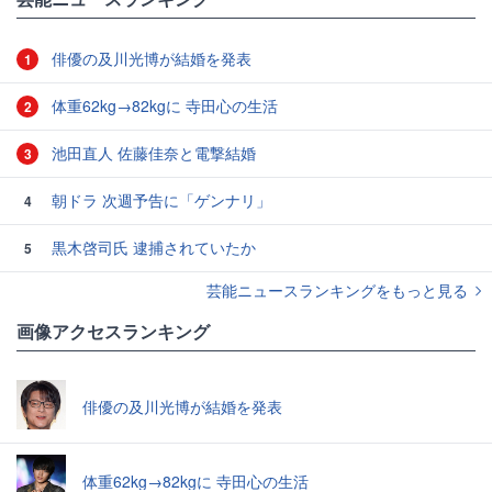
俳優の及川光博が結婚を発表
1
体重62kg→82kgに 寺田心の生活
2
池田直人 佐藤佳奈と電撃結婚
3
朝ドラ 次週予告に「ゲンナリ」
4
黒木啓司氏 逮捕されていたか
5
芸能ニュースランキングをもっと見る
画像アクセスランキング
俳優の及川光博が結婚を発表
体重62kg→82kgに 寺田心の生活