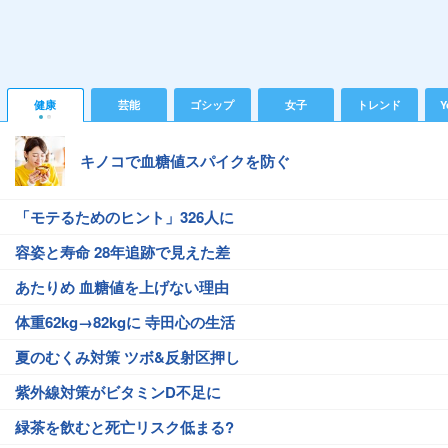
健康
芸能
ゴシップ
女子
トレンド
Y
キノコで血糖値スパイクを防ぐ
「モテるためのヒント」326人に
容姿と寿命 28年追跡で見えた差
あたりめ 血糖値を上げない理由
体重62kg→82kgに 寺田心の生活
夏のむくみ対策 ツボ&反射区押し
紫外線対策がビタミンD不足に
緑茶を飲むと死亡リスク低まる?