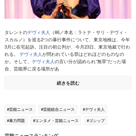
タレントの
デヴィ夫人
（86／本名：ラトナ・サリ・デヴィ・
スカルノ）を巡る2つの暴行事件について、東京地検は、今年
3月に在宅起訴。注目の初公判が、今月23日、東京地裁で行わ
れる。
デヴィ夫人
が問われている罪はどれほどのものなの
か。そして、
デヴィ夫人
の言い分が認められ“無罪”だった場
合、芸能界に戻る場所があ
続きを読む
#芸能ニュース
#芸能総合ニュース
#デヴィ夫人
#暴力問題
#エンタメ・芸能ニュース
#ゴシップ
芸能ニュースランキング