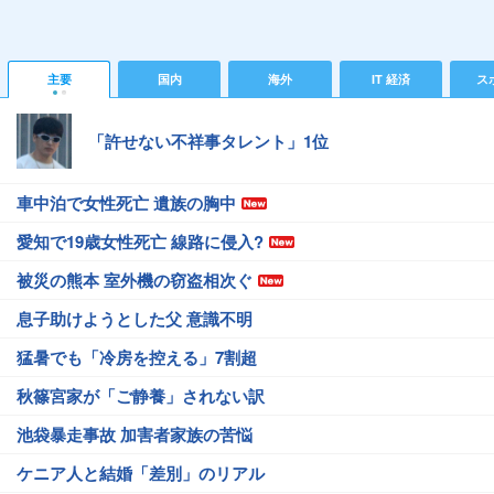
主要
国内
海外
IT 経済
ス
「許せない不祥事タレント」1位
車中泊で女性死亡 遺族の胸中
愛知で19歳女性死亡 線路に侵入?
被災の熊本 室外機の窃盗相次ぐ
息子助けようとした父 意識不明
猛暑でも「冷房を控える」7割超
秋篠宮家が「ご静養」されない訳
池袋暴走事故 加害者家族の苦悩
ケニア人と結婚「差別」のリアル