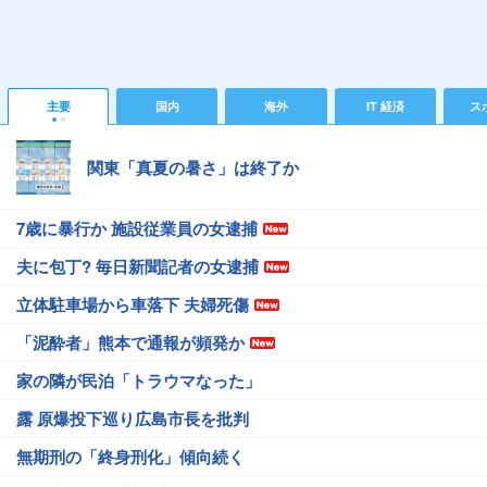
主要
国内
海外
IT 経済
ス
関東「真夏の暑さ」は終了か
7歳に暴行か 施設従業員の女逮捕
夫に包丁? 毎日新聞記者の女逮捕
立体駐車場から車落下 夫婦死傷
「泥酔者」熊本で通報が頻発か
家の隣が民泊「トラウマなった」
露 原爆投下巡り広島市長を批判
無期刑の「終身刑化」傾向続く