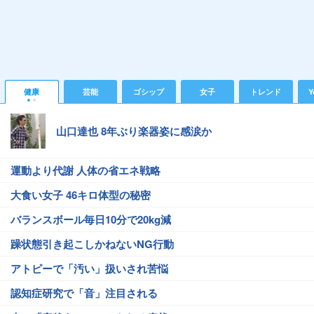
健康
芸能
ゴシップ
女子
トレンド
Y
山口達也 8年ぶり楽器姿に感涙か
運動より代謝 人体の省エネ戦略
大食い女子 46キロ体型の秘密
バランスボール毎日10分で20kg減
躁状態引き起こしかねないNG行動
アトピーで「汚い」扱いされ苦悩
認知症研究で「音」注目される