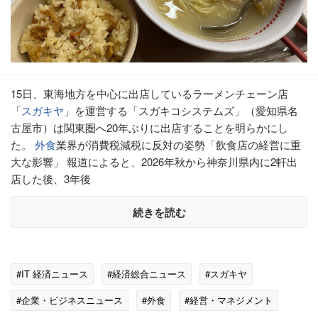
15日、東海地方を中心に出店しているラーメンチェーン店
「
スガキヤ
」を運営する「スガキコシステムズ」（愛知県名
古屋市）は関東圏へ20年ぶりに出店することを明らかにし
た。
外食
業界が消費税減税に反対の姿勢「飲食店の経営に重
大な影響」 報道によると、2026年秋から神奈川県内に2軒出
店した後、3年後
続きを読む
#IT 経済ニュース
#経済総合ニュース
#スガキヤ
#企業・ビジネスニュース
#外食
#経営・マネジメント