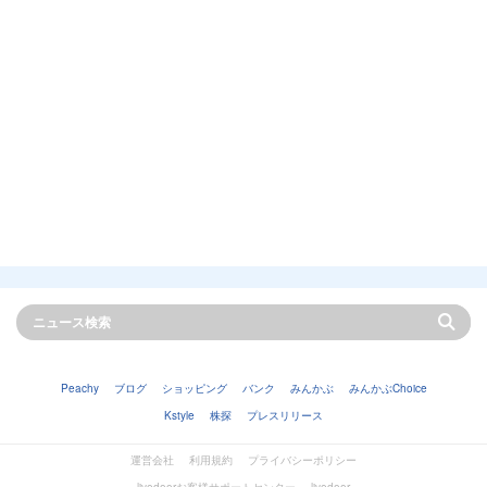
Peachy
ブログ
ショッピング
バンク
みんかぶ
みんかぶChoice
Kstyle
株探
プレスリリース
運営会社
利用規約
プライバシーポリシー