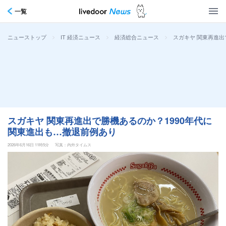
一覧
>
>
>
スガキヤ 関東再進出
ニューストップ
IT 経済ニュース
経済総合ニュース
スガキヤ 関東再進出で勝機あるのか？1990年代に
関東進出も…撤退前例あり
2026年6月16日 11時5分
写真：内外タイムス