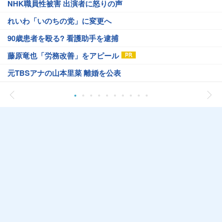
NHK職員性被害 出演者に怒りの声
れいわ「いのちの党」に変更へ
90歳患者を殴る? 看護助手を逮捕
藤原竜也「労務改善」をアピール
元TBSアナの山本里菜 離婚を公表