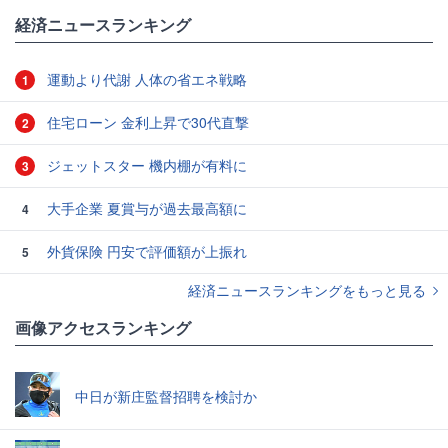
経済ニュースランキング
運動より代謝 人体の省エネ戦略
1
住宅ローン 金利上昇で30代直撃
2
ジェットスター 機内棚が有料に
3
大手企業 夏賞与が過去最高額に
4
外貨保険 円安で評価額が上振れ
5
経済ニュースランキングをもっと見る
画像アクセスランキング
中日が新庄監督招聘を検討か