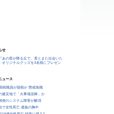
らせ
『あの星が降る丘で、君とまた出会いた
』オリジナルグッズを3名様にプレゼン
ニュース
歳国税職員が脱税か 懲戒免職
の被災地で「火事場泥棒」か
郵便のシステム障害が解消
泊で女性死亡 遺族の胸中
で19歳女性死亡 線路に侵入?