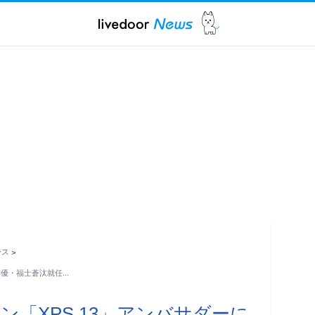
ース
>
俳優・福士蒼汰就任…
「XPS 13」アンバサダーに