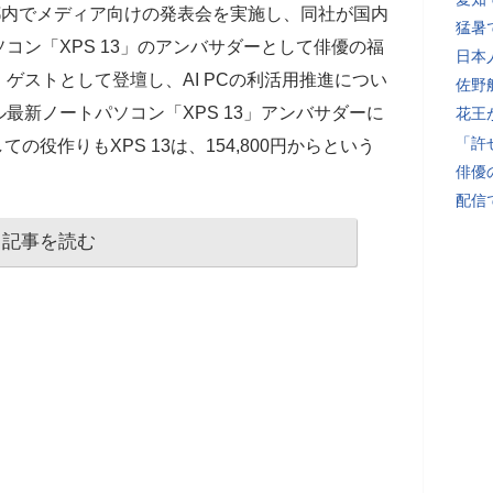
都内でメディア向けの発表会を実施し、同社が国内
猛暑
コン「XPS 13」のアンバサダーとして俳優の福
日本
ゲストとして登壇し、AI PCの利活用推進につい
佐野
最新ノートパソコン「XPS 13」アンバサダーに
花王
「許
ての役作りもXPS 13は、154,800円からという
俳優
配信
記事を読む