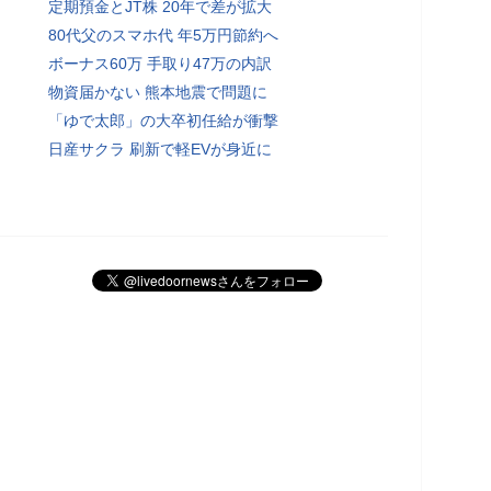
定期預金とJT株 20年で差が拡大
80代父のスマホ代 年5万円節約へ
ボーナス60万 手取り47万の内訳
物資届かない 熊本地震で問題に
「ゆで太郎」の大卒初任給が衝撃
日産サクラ 刷新で軽EVが身近に