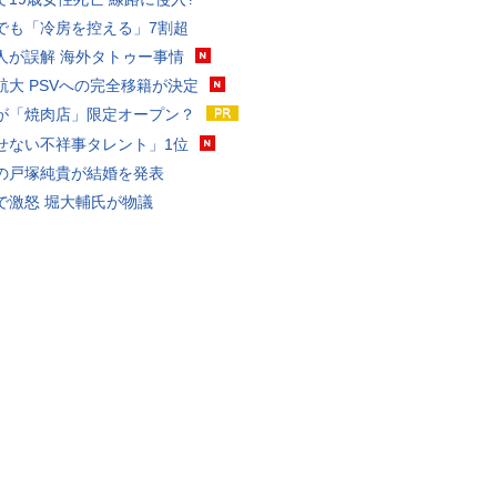
でも「冷房を控える」7割超
人が誤解 海外タトゥー事情
航大 PSVへの完全移籍が決定
が「焼肉店」限定オープン？
せない不祥事タレント」1位
の戸塚純貴が結婚を発表
で激怒 堀大輔氏が物議