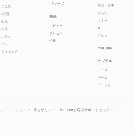
ゴシップ
教育・仕事
テニス
からだ
格闘技
映画
マネー
競馬
レビュー
車
相撲
プレゼント
グルメ
バスケ
特集
バレー
YouTube
フィギュア
サブカル
アニメ
ゲーム
コミック
リシー
コンテンツ・広告ポリシー
livedoorお客様サポートセンター