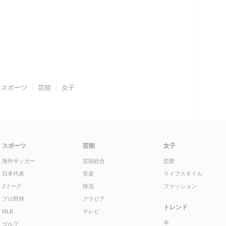
スポーツ
芸能
女子
スポーツ
芸能
女子
海外サッカー
芸能総合
恋愛
日本代表
音楽
ライフスタイル
Jリーグ
韓流
ファッション
プロ野球
グラビア
トレンド
MLB
テレビ
本
ゴルフ