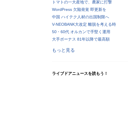
トマトの一大産地で、農家に打撃
WordPress 欠陥発覚 即更新を
中国 ハイテク人材の出国制限へ
V-NEOBANK大改定 離脱を考える時
50・60代 オルカンで手堅く運用
大手ボーナス 81年以降で最高額
もっと見る
ライブドアニュースを読もう！