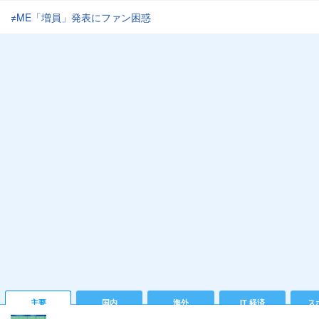
≠ME「増員」発表にファン困惑
主要
国内
海外
IT 経済
ス