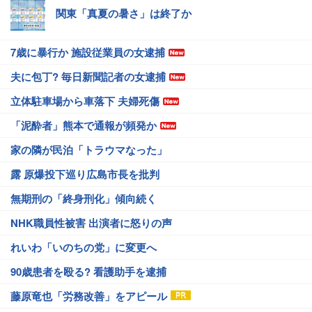
関東「真夏の暑さ」は終了か
7歳に暴行か 施設従業員の女逮捕
夫に包丁? 毎日新聞記者の女逮捕
立体駐車場から車落下 夫婦死傷
「泥酔者」熊本で通報が頻発か
家の隣が民泊「トラウマなった」
露 原爆投下巡り広島市長を批判
無期刑の「終身刑化」傾向続く
NHK職員性被害 出演者に怒りの声
れいわ「いのちの党」に変更へ
90歳患者を殴る? 看護助手を逮捕
藤原竜也「労務改善」をアピール