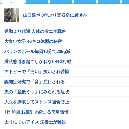
山口達也 8年ぶり楽器姿に感涙か
運動より代謝 人体の省エネ戦略
大食い女子 46キロ体型の秘密
バランスボール毎日10分で20kg減
躁状態引き起こしかねないNG行動
アトピーで「汚い」扱いされ苦悩
認知症研究で「音」注目される
夫の「産後うつ」にみられる症状
大豆を摂取してストレス過食防止
1日10回 お腹引き締まる簡単習慣
太りにくいアイス 栄養士が解説