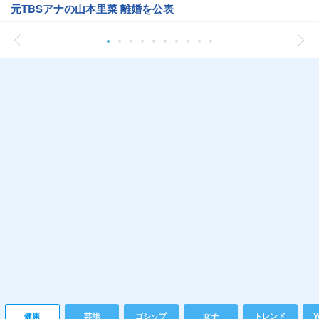
元TBSアナの山本里菜 離婚を公表
健康
芸能
ゴシップ
女子
トレンド
Y