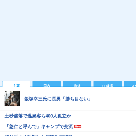
主要
国内
海外
IT 経済
ス
飯塚幸三氏に長男「勝ち目ない」
土砂崩落で温泉客ら400人孤立か
「悠仁と呼んで」キャンプで交流