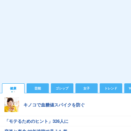
健康
芸能
ゴシップ
女子
トレンド
Y
キノコで血糖値スパイクを防ぐ
「モテるためのヒント」326人に