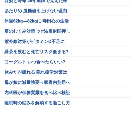
容姿と寿命 28年追跡で見えた差
あたりめ 血糖値を上げない理由
体重62kg→82kgに 寺田心の生活
夏のむくみ対策 ツボ&反射区押し
紫外線対策がビタミンD不足に
緑茶を飲むと死亡リスク低まる?
ヨーグルト いつ食べたらいい?
休みだが疲れる 隠れ疲労対策は
母が娘に減量強要→家庭内別居へ
内科医が低糖質麺を食べ比べ検証
睡眠時の悩みを解消する過ごし方