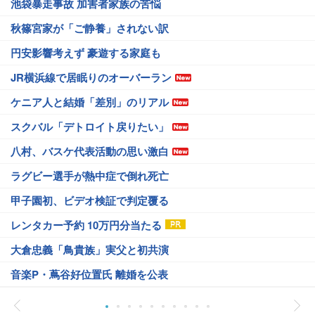
池袋暴走事故 加害者家族の苦悩
秋篠宮家が「ご静養」されない訳
円安影響考えず 豪遊する家庭も
JR横浜線で居眠りのオーバーラン
ケニア人と結婚「差別」のリアル
スクバル「デトロイト戻りたい」
八村、バスケ代表活動の思い激白
ラグビー選手が熱中症で倒れ死亡
甲子園初、ビデオ検証で判定覆る
レンタカー予約 10万円分当たる
大倉忠義「鳥貴族」実父と初共演
音楽P・蔦谷好位置氏 離婚を公表