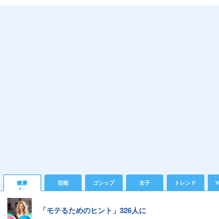
健康
芸能
ゴシップ
女子
トレンド
Y
「モテるためのヒント」326人に