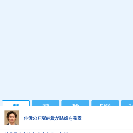
主要
国内
海外
IT 経済
ス
俳優の戸塚純貴が結婚を発表