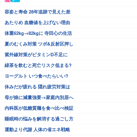
容姿と寿命 28年追跡で見えた差
あたりめ 血糖値を上げない理由
体重62kg→82kgに 寺田心の生活
夏のむくみ対策 ツボ&反射区押し
紫外線対策がビタミンD不足に
緑茶を飲むと死亡リスク低まる?
ヨーグルト いつ食べたらいい?
休みだが疲れる 隠れ疲労対策は
母が娘に減量強要→家庭内別居へ
内科医が低糖質麺を食べ比べ検証
睡眠時の悩みを解消する過ごし方
運動より代謝 人体の省エネ戦略