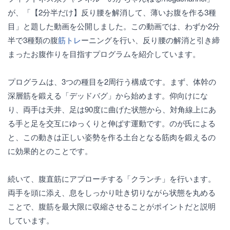
が、「【2分半だけ】反り腰を解消して、薄いお腹を作る3種
目」と題した動画を公開しました。この動画では、わずか2分
半で3種類の腹
筋トレ
ーニングを行い、反り腰の解消と引き締
まったお腹作りを目指すプログラムを紹介しています。
プログラムは、3つの種目を2周行う構成です。まず、体幹の
深層筋を鍛える「デッドバグ」から始めます。仰向けにな
り、両手は天井、足は90度に曲げた状態から、対角線上にあ
る手と足を交互にゆっくりと伸ばす運動です。のが氏による
と、この動きは正しい姿勢を作る土台となる筋肉を鍛えるの
に効果的とのことです。
続いて、腹直筋にアプローチする「クランチ」を行います。
両手を頭に添え、息をしっかり吐き切りながら状態を丸める
ことで、腹筋を最大限に収縮させることがポイントだと説明
しています。