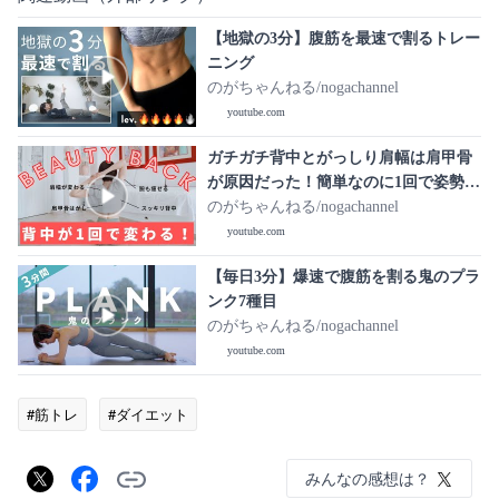
【地獄の3分】腹筋を最速で割るトレー
ニング
のがちゃんねる/nogachannel
youtube.com
ガチガチ背中とがっしり肩幅は肩甲骨
が原因だった！簡単なのに1回で姿勢が
変わって続けるほど背中が痩せるトレ
のがちゃんねる/nogachannel
ーニング
youtube.com
【毎日3分】爆速で腹筋を割る鬼のプラ
ンク7種目
のがちゃんねる/nogachannel
youtube.com
#筋トレ
#ダイエット
みんなの感想は？