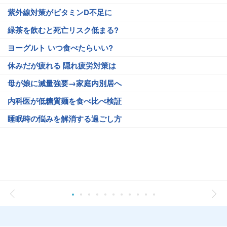
紫外線対策がビタミンD不足に
緑茶を飲むと死亡リスク低まる?
ヨーグルト いつ食べたらいい?
休みだが疲れる 隠れ疲労対策は
母が娘に減量強要→家庭内別居へ
内科医が低糖質麺を食べ比べ検証
睡眠時の悩みを解消する過ごし方