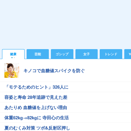
健康
芸能
ゴシップ
女子
トレンド
Y
キノコで血糖値スパイクを防ぐ
「モテるためのヒント」326人に
容姿と寿命 28年追跡で見えた差
あたりめ 血糖値を上げない理由
体重62kg→82kgに 寺田心の生活
夏のむくみ対策 ツボ&反射区押し