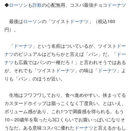
◆
ローソン
も
詐欺
の心配無用、コスパ最強チョコ
ドーナツ
最後は
ローソン
の「ツイスト
ドーナツ
」（税込160
円）。
「
ドーナツ
」という名前はついているが、ツイスト
ドー
ナツ
のビジュアルはどちらかと言えば「パン」だ。「
ドー
ナツ
も広義ではパンの一種だろ！」と言われそうではある
が、それでも「ツイスト
ドーナツ
」の味は「
ドーナツ
」よ
りも「パン」のほうが近い。
生地はフワフワしており、食べ進めやすい。挟まってる
カスタードホイップは脂っこくなく丁度良い。とはいえ、
ボリューム感があり、これ1つで満腹感を得られる。もう
10～20歳年を取ったら3口くらいでお腹いっぱいになりそ
うなだ。ある意味コスパに優れた
ドーナツ
と言えるかもし