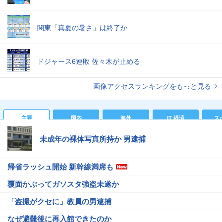
関東「真夏の暑さ」は終了か
ドジャース6連敗 佐々木が止める
画像アクセスランキングをもっと見る
主要
国内
海外
IT 経済
ス
未成年の裸体写真所持か 男逮捕
帰省ラッシュ開始 新幹線満席も
覆面かぶってガソスタ強盗未遂か
「盗撮がクセに」教員の男逮捕
なぜ避難後に再入館できたのか