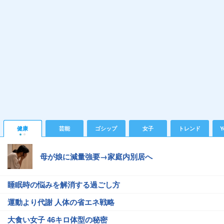
健康
芸能
ゴシップ
女子
トレンド
Y
母が娘に減量強要→家庭内別居へ
睡眠時の悩みを解消する過ごし方
運動より代謝 人体の省エネ戦略
大食い女子 46キロ体型の秘密