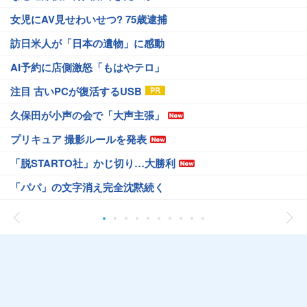
女児にAV見せわいせつ? 75歳逮捕
訪日米人が「日本の遺物」に感動
AI予約に店側激怒「もはやテロ」
注目 古いPCが復活するUSB
久保田が小声の会で「大声主張」
プリキュア 撮影ルールを発表
「脱STARTO社」かじ切り…大勝利
「パパ」の文字消え完全沈黙続く