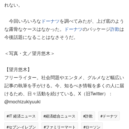
れない。
今回いろいろな
ドーナツ
を調べてみたが、上げ底のよう
な露骨なケースはなかった。
ドーナツ
のパッケージ
詐欺
は
今後話題になることはなさそうだ。
＜写真・文／望月悠木＞
【望月悠木】
フリーライター。社会問題やエンタメ、グルメなど幅広い
記事の執筆を手がける。今、知るべき情報を多くの人に届
けるため、日々活動を続けている。X（旧Twitter）：
@mochizukiyuuki
#IT 経済ニュース
#経済総合ニュース
#詐欺
#ドーナツ
#セブン-イレブン
#ファミリーマート
#ローソン