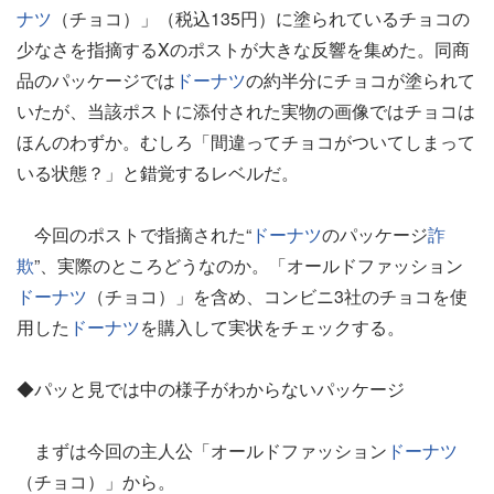
ナツ
（チョコ）」（税込135円）に塗られているチョコの
少なさを指摘するXのポストが大きな反響を集めた。同商
品のパッケージでは
ドーナツ
の約半分にチョコが塗られて
いたが、当該ポストに添付された実物の画像ではチョコは
ほんのわずか。むしろ「間違ってチョコがついてしまって
いる状態？」と錯覚するレベルだ。
今回のポストで指摘された“
ドーナツ
のパッケージ
詐
欺
”、実際のところどうなのか。「オールドファッション
ドーナツ
（チョコ）」を含め、コンビニ3社のチョコを使
用した
ドーナツ
を購入して実状をチェックする。
◆パッと見では中の様子がわからないパッケージ
まずは今回の主人公「オールドファッション
ドーナツ
（チョコ）」から。