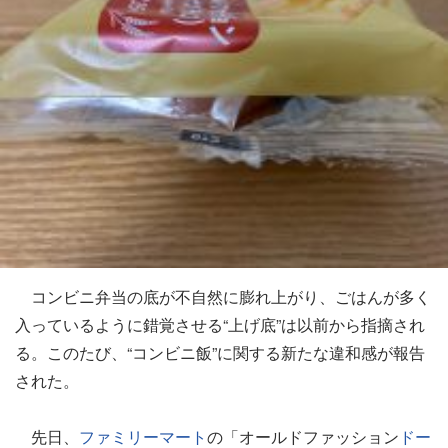
コンビニ弁当の底が不自然に膨れ上がり、ごはんが多く
入っているように錯覚させる“上げ底”は以前から指摘され
る。このたび、“コンビニ飯”に関する新たな違和感が報告
された。
先日、
ファミリーマート
の「オールドファッション
ドー