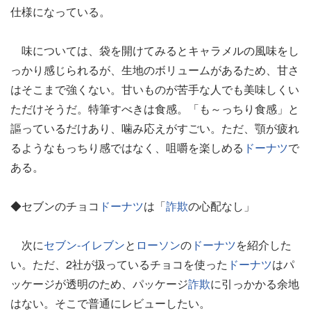
仕様になっている。
味については、袋を開けてみるとキャラメルの風味をし
っかり感じられるが、生地のボリュームがあるため、甘さ
はそこまで強くない。甘いものが苦手な人でも美味しくい
ただけそうだ。特筆すべきは食感。「も～っちり食感」と
謳っているだけあり、噛み応えがすごい。ただ、顎が疲れ
るようなもっちり感ではなく、咀嚼を楽しめる
ドーナツ
で
ある。
◆セブンのチョコ
ドーナツ
は「
詐欺
の心配なし」
次に
セブン-イレブン
と
ローソン
の
ドーナツ
を紹介した
い。ただ、2社が扱っているチョコを使った
ドーナツ
はパ
ッケージが透明のため、パッケージ
詐欺
に引っかかる余地
はない。そこで普通にレビューしたい。