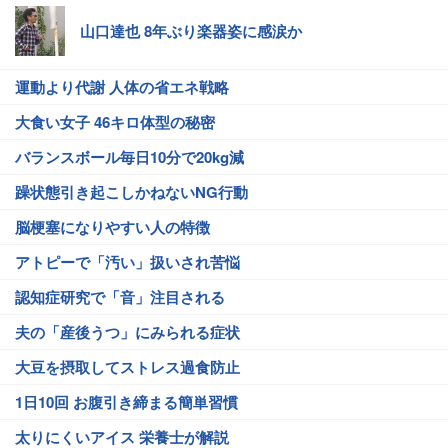
山口達也 8年ぶり楽器姿に感涙か
運動より代謝 人体の省エネ戦略
大食い女子 46キロ体型の秘密
バランスボール毎日10分で20kg減
躁状態引き起こしかねないNG行動
脳梗塞になりやすい人の特徴
アトピーで「汚い」扱いされ苦悩
認知症研究で「音」注目される
夫の「産後うつ」にみられる症状
大豆を摂取してストレス過食防止
1日10回 お腹引き締まる簡単習慣
太りにくいアイス 栄養士が解説