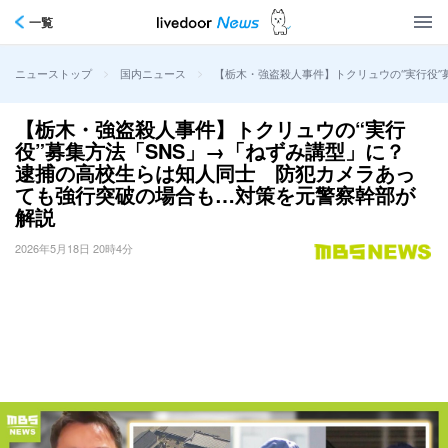
一覧
>
>
【栃木・強盗殺人事件】トクリュウの“実行役
ニューストップ
国内ニュース
【栃木・強盗殺人事件】トクリュウの“実行
役”募集方法「SNS」→「ねずみ講型」に？
逮捕の高校生らは知人同士 防犯カメラあっ
ても強行突破の場合も…対策を元警察幹部が
解説
2026年5月18日 20時4分