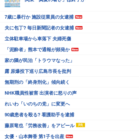
7歳に暴行か 施設従業員の女逮捕
夫に包丁? 毎日新聞記者の女逮捕
立体駐車場から車落下 夫婦死傷
「泥酔者」熊本で通報が頻発か
家の隣が民泊「トラウマなった」
露 原爆投下巡り広島市長を批判
無期刑の「終身刑化」傾向続く
NHK職員性被害 出演者に怒りの声
れいわ「いのちの党」に変更へ
90歳患者を殴る? 看護助手を逮捕
藤原竜也「労務改善」をアピール
女優・山本舞香 第1子を出産