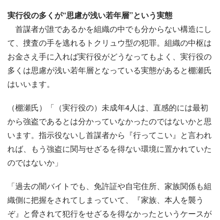
実行役の多くが“思慮が浅い若年層”という実態
首謀者が誰であるかを組織の中でも分からない構造にし
て、捜査の手を逃れるトクリュウ型の犯罪。組織の中枢は
お金さえ手に入れば実行役がどうなってもよく、実行役の
多くは思慮が浅い若年層となっている実態があると棚瀬氏
はいいます。
（棚瀬氏）「（実行役の）未成年4人は、直感的には最初
から強盗であるとは分かっていなかったのではないかと思
います。指示役ないし首謀者から『行ってこい』と言われ
れば、もう強盗に関与せざるを得ない環境に置かれていた
のではないか」
「過去の闇バイトでも、免許証や自宅住所、家族関係も組
織側に把握をされてしまっていて、『家族、本人を襲う
ぞ』と脅されて犯行をせざるを得なかったというケースが