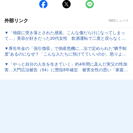
外部リンク
MBSニュース
▼「地獄に突き落とされた感覚。こんな傷だらけになってしまっ
て…」美容が好きだった20代女性 飲酒運転で二度と戻らなくな
った顔と身体 念願の留学も白紙に… 被告の28歳女は酒に酔っ
▼厚生年金の「強引徴収」で倒産危機に…法で定められた“猶予制
たままハンドル握り… 危険運転致傷罪で起訴
度”あるのになぜ？「こんな人たちに預けてていいのか。怒りより
も恐怖」 窮地の運送会社が全国の年金事務所を独自調査する
▼「やっと自分の人生を生きていく」約4年間に及んだ実父の性加
と…驚きの結果が
害…大門広治被告（54）に懲役8年確定 被害女性の思い「家庭内
性暴力に苦しむ人に何ができるのか示せたら」民事訴訟も検討