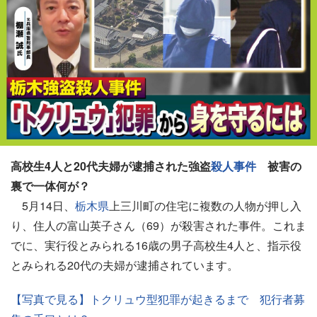
高校生4人と20代夫婦が逮捕された強盗
殺人事件
被害の
裏で一体何が？
5月14日、
栃木県
上三川町の住宅に複数の人物が押し入
り、住人の富山英子さん（69）が殺害された事件。これま
でに、実行役とみられる16歳の男子高校生4人と、指示役
とみられる20代の夫婦が逮捕されています。
【写真で見る】トクリュウ型犯罪が起きるまで 犯行者募