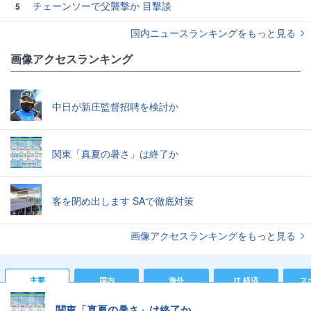
チェーンソーで父襲撃か 目撃談
5
国内ニュースランキングをもっと見る
画像アクセスランキング
中日が新庄監督招聘を検討か
関東「真夏の暑さ」は終了か
客を閉め出します SAで徹底対策
画像アクセスランキングをもっと見る
主要
国内
海外
IT 経済
ス
関東「真夏の暑さ」は終了か