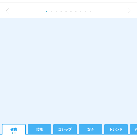
健康
芸能
ゴシップ
女子
トレンド
Y