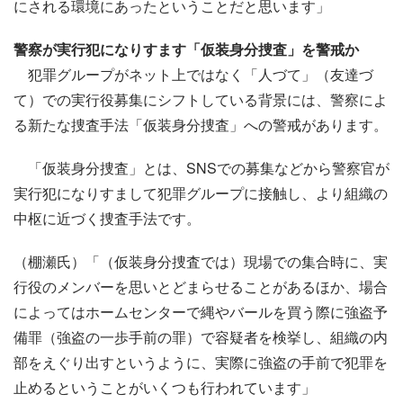
にされる環境にあったということだと思います」
警察が実行犯になりすます「仮装身分捜査」を警戒か
犯罪グループがネット上ではなく「人づて」（友達づ
て）での実行役募集にシフトしている背景には、警察によ
る新たな捜査手法「仮装身分捜査」への警戒があります。
「仮装身分捜査」とは、SNSでの募集などから警察官が
実行犯になりすまして犯罪グループに接触し、より組織の
中枢に近づく捜査手法です。
（棚瀬氏）「（仮装身分捜査では）現場での集合時に、実
行役のメンバーを思いとどまらせることがあるほか、場合
によってはホームセンターで縄やバールを買う際に強盗予
備罪（強盗の一歩手前の罪）で容疑者を検挙し、組織の内
部をえぐり出すというように、実際に強盗の手前で犯罪を
止めるということがいくつも行われています」