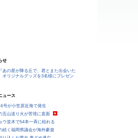
らせ
『あの星が降る丘で、君とまた出会いた
』オリジナルグッズを3名様にプレゼン
ニュース
16号が小笠原近海で発生
の五山送り火が苦境に直面
ョウ並木で54本一斉に枯れる
の続く福岡県議会が海外豪遊
割り込んだ男女 青ざめ逃亡