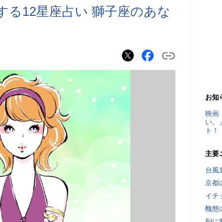
けする12星座占い 獅子座のあな
お知
映画
い。
ト！
主要
台風
京都
イチ
醜態
列に