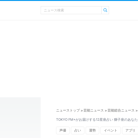
ニューストップ
芸能ニュース
芸能総合ニュース
>
>
>
TOKYO FM+がお届けする12星座占い 獅子座のあな
声優
占い
運勢
イベント
アプリ