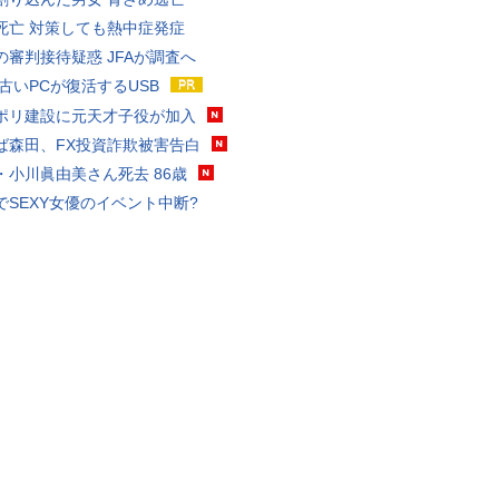
死亡 対策しても熱中症発症
の審判接待疑惑 JFAが調査へ
 古いPCが復活するUSB
ポリ建設に元天才子役が加入
ば森田、FX投資詐欺被害告白
・小川眞由美さん死去 86歳
でSEXY女優のイベント中断?