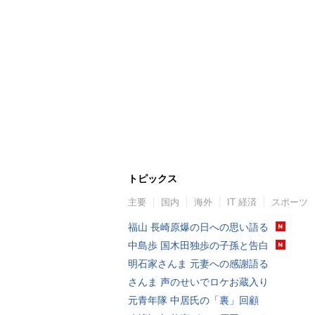
トピックス
主要
国内
海外
IT 経済
スポーツ
福山 長崎原爆の日への思い語る
中島歩 国木田独歩の子孫と告白
明石家さんま 元妻への感謝語る
さんま 声のせいでロケお蔵入り
元青年隊 中居氏の「裏」回顧