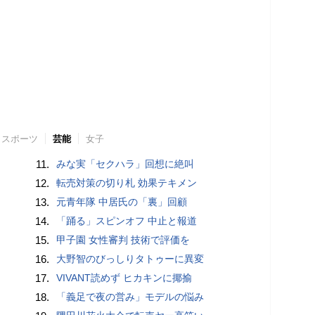
スポーツ
芸能
女子
11.
みな実「セクハラ」回想に絶叫
12.
転売対策の切り札 効果テキメン
13.
元青年隊 中居氏の「裏」回顧
14.
「踊る」スピンオフ 中止と報道
15.
甲子園 女性審判 技術で評価を
16.
大野智のびっしりタトゥーに異変
17.
VIVANT読めず ヒカキンに揶揄
18.
「義足で夜の営み」モデルの悩み