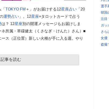
選手
ム「
TOKYO FM
＋」がお届けする12
星座
占い
「20
韓国
）の
運勢
占い
」。12
星座
×タロットカードで占う
注目
勢
は？ 12
星座
別の開運メッセージもお届けしま
ガッ
ーネ所属・草磲健太（くさなぎ・けんた）さん）■
さら
女優
エース（正位置）新しい火種が手に入る週。やり
盗撮
記事を読む