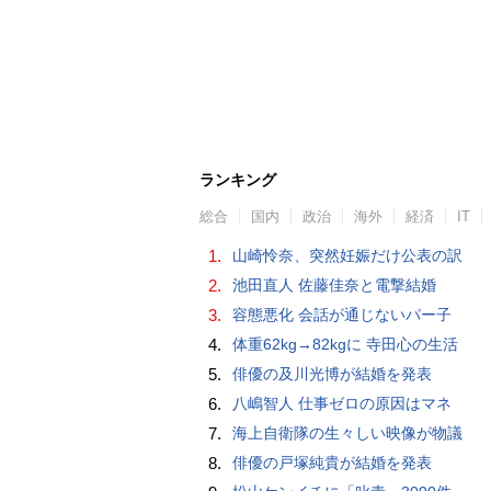
ランキング
総合
国内
政治
海外
経済
IT
1.
山崎怜奈、突然妊娠だけ公表の訳
2.
池田直人 佐藤佳奈と電撃結婚
3.
容態悪化 会話が通じないパー子
4.
体重62kg→82kgに 寺田心の生活
5.
俳優の及川光博が結婚を発表
6.
八嶋智人 仕事ゼロの原因はマネ
7.
海上自衛隊の生々しい映像が物議
8.
俳優の戸塚純貴が結婚を発表