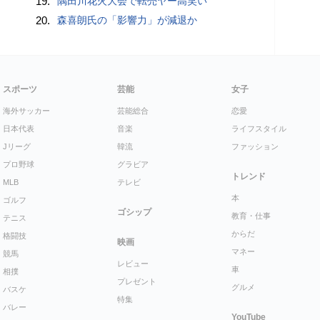
19.
隅田川花火大会で転売ヤー高笑い
20.
森喜朗氏の「影響力」が減退か
スポーツ
芸能
女子
海外サッカー
芸能総合
恋愛
日本代表
音楽
ライフスタイル
Jリーグ
韓流
ファッション
プロ野球
グラビア
トレンド
MLB
テレビ
本
ゴルフ
ゴシップ
教育・仕事
テニス
からだ
格闘技
映画
マネー
競馬
レビュー
車
相撲
プレゼント
グルメ
バスケ
特集
バレー
YouTube