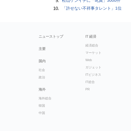
9.
松山ケンイチに「叱責」3000件
10.
「許せない不祥事タレント」1位
ニューストップ
IT 経済
経済総合
主要
マーケット
Web
国内
ガジェット
社会
ITビジネス
政治
IT総合
海外
PR
海外総合
韓国
中国