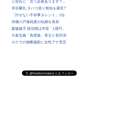
三谷氏に「言う必要あります？」
岸谷蘭丸 タバコ巡り無知を露呈?
「許せない不祥事タレント」1位
俳優の戸塚純貴が結婚を発表
森脇健児 絶頂期は年収「1億円」
大倉忠義「鳥貴族」実父と初共演
ロケでの無断撮影に女性アナ苦言