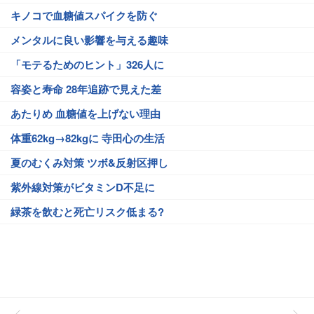
キノコで血糖値スパイクを防ぐ
メンタルに良い影響を与える趣味
「モテるためのヒント」326人に
容姿と寿命 28年追跡で見えた差
あたりめ 血糖値を上げない理由
体重62kg→82kgに 寺田心の生活
夏のむくみ対策 ツボ&反射区押し
紫外線対策がビタミンD不足に
緑茶を飲むと死亡リスク低まる?