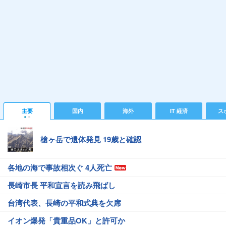
主要
国内
海外
IT 経済
ス
槍ヶ岳で遺体発見 19歳と確認
各地の海で事故相次ぐ 4人死亡
長崎市長 平和宣言を読み飛ばし
台湾代表、長崎の平和式典を欠席
イオン爆発「貴重品OK」と許可か