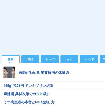
健康
芸能
ゴシップ
女子
トレンド
Y
医師が勧める 猫背解消の体操術
465gで321円 ドンキプリン品薄
麻辣湯 具材次第でカツ丼級に
うつ病患者の本音とNGな接し方