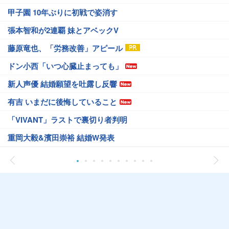
甲子園 10年ぶりに初戦で姿消す
張本智和が2連覇 妹とアベックV
藤原竜也、「労務改善」アピール
ドン小西「いつ心臓止まっても」
新人声優 結婚願望を吐露し反響
有吉 いまだに後悔していること
「VIVANT」ラストで裏切り者判明
重岡大毅&濱田崇裕 結婚W発表