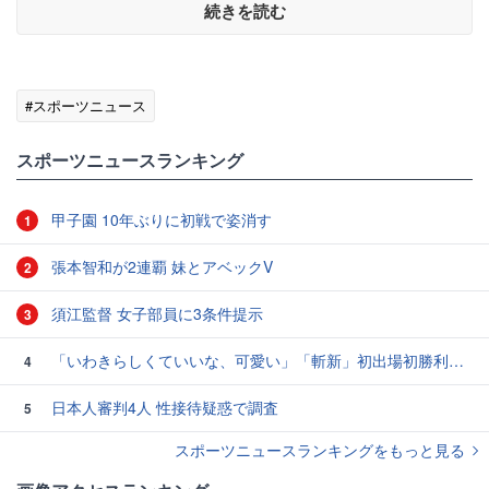
続きを読む
#スポーツニュース
スポーツニュースランキング
甲子園 10年ぶりに初戦で姿消す
1
張本智和が2連覇 妹とアベックV
2
須江監督 女子部員に3条件提示
3
「いわきらしくていいな、可愛い」「斬新」初出場初勝利の東日本国際大昌平、アルプス彩ったフラダンス部の応援に反響 部員は感無量「夢を見ているよう」
4
日本人審判4人 性接待疑惑で調査
5
スポーツニュースランキングをもっと見る