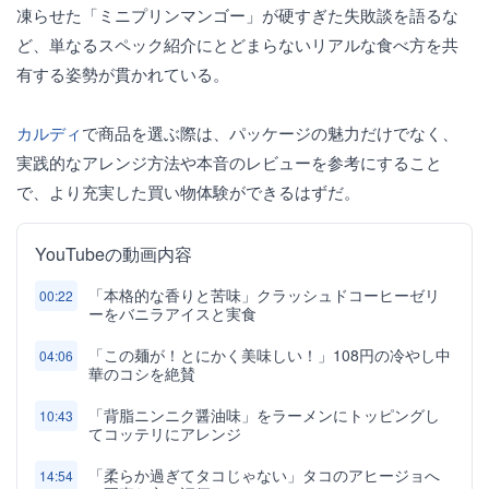
凍らせた「ミニプリンマンゴー」が硬すぎた失敗談を語るな
ど、単なるスペック紹介にとどまらないリアルな食べ方を共
有する姿勢が貫かれている。
カルディ
で商品を選ぶ際は、パッケージの魅力だけでなく、
実践的なアレンジ方法や本音のレビューを参考にすること
で、より充実した買い物体験ができるはずだ。
YouTubeの動画内容
「本格的な香りと苦味」クラッシュドコーヒーゼリ
00:22
ーをバニラアイスと実食
「この麺が！とにかく美味しい！」108円の冷やし中
04:06
華のコシを絶賛
「背脂ニンニク醤油味」をラーメンにトッピングし
10:43
てコッテリにアレンジ
「柔らか過ぎてタコじゃない」タコのアヒージョへ
14:54