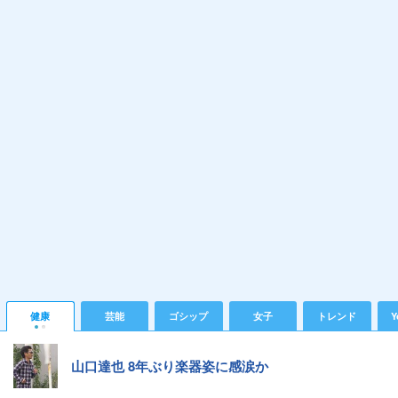
健康
芸能
ゴシップ
女子
トレンド
Y
山口達也 8年ぶり楽器姿に感涙か