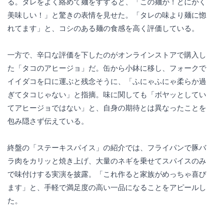
る。タレをよく絡めて麺をすすると、「この麺が！とにかく
美味しい！」と驚きの表情を見せた。「タレの味より麺に惚
れてます」と、コシのある麺の食感を高く評価している。
一方で、辛口な評価を下したのがオンラインストアで購入し
た「タコのアヒージョ」だ。缶から小鉢に移し、フォークで
イイダコを口に運ぶと残念そうに、「ふにゃふにゃ柔らか過
ぎてタコじゃない」と指摘。味に関しても「ボヤッとしてい
てアヒージョではない」と、自身の期待とは異なったことを
包み隠さず伝えている。
終盤の「ステーキスパイス」の紹介では、フライパンで豚バ
ラ肉をカリッと焼き上げ、大量のネギを乗せてスパイスのみ
で味付けする実演を披露。「これ作ると家族がめっちゃ喜び
ます」と、手軽で満足度の高い一品になることをアピールし
た。