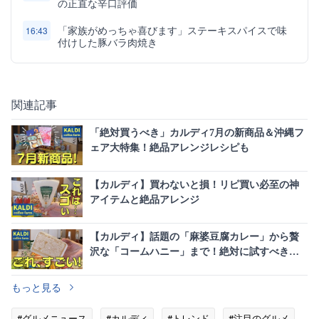
の正直な辛口評価
「家族がめっちゃ喜びます」ステーキスパイスで味
16:43
付けした豚バラ肉焼き
関連記事
「絶対買うべき」カルディ7月の新商品＆沖縄フ
ェア大特集！絶品アレンジレシピも
【カルディ】買わないと損！リピ買い必至の神
アイテムと絶品アレンジ
【カルディ】話題の「麻婆豆腐カレー」から贅
沢な「コームハニー」まで！絶対に試すべき新
商品＆定番11選
もっと見る
#グルメニュース
#カルディ
#トレンド
#注目のグルメ