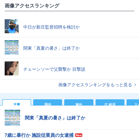
画像アクセスランキング
中日が新庄監督招聘を検討か
関東「真夏の暑さ」は終了か
チェーンソーで父襲撃か 目撃談
画像アクセスランキングをもっと見る
主要
国内
海外
IT 経済
ス
関東「真夏の暑さ」は終了か
7歳に暴行か 施設従業員の女逮捕