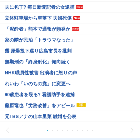
夫に包丁? 毎日新聞記者の女逮捕
立体駐車場から車落下 夫婦死傷
「泥酔者」熊本で通報が頻発か
家の隣が民泊「トラウマなった」
露 原爆投下巡り広島市長を批判
無期刑の「終身刑化」傾向続く
NHK職員性被害 出演者に怒りの声
れいわ「いのちの党」に変更へ
90歳患者を殴る? 看護助手を逮捕
藤原竜也「労務改善」をアピール
元TBSアナの山本里菜 離婚を公表