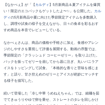
【なかべぇ】が「【
カルディ
】5月新商品＆夏アイテムを爆買
い！限定のエコバックもゲットしたよ〜✨」を公開した。
カル
ディ
の5月新商品や夏に向けた季節限定アイテムを多数購入
し、調理や試食の様子を交えながら、日々の食卓を彩るおす
すめ商品を本音でレビューしている。
なかべぇさんは、商品の価格や手軽さに加え、食感やアレン
ジのしやすさを重視して評価を展開する。動画の序盤では、
季節限定の「クラッシュド コーヒーゼリー」を取り上げた。
パックを振ってゼリーを崩してから器に注ぎ、丸いバニラア
イスをトッピングして試食。「本格的な香りと苦味を感じま
す」と語り、甘さ控えめのゼリーとアイスが絶妙にマッチす
る様子を描写した。
続いて登場した「冷し中華 うめねえちゃん」では、細麺を茹
でてきゅうりやゆで卵を乗せ、ストレートのタレを回しかけ