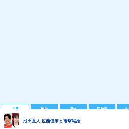
主要
国内
海外
IT 経済
ス
池田直人 佐藤佳奈と電撃結婚