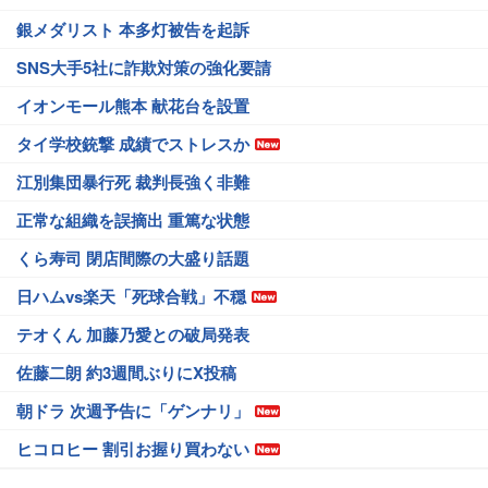
銀メダリスト 本多灯被告を起訴
SNS大手5社に詐欺対策の強化要請
イオンモール熊本 献花台を設置
タイ学校銃撃 成績でストレスか
江別集団暴行死 裁判長強く非難
正常な組織を誤摘出 重篤な状態
くら寿司 閉店間際の大盛り話題
日ハムvs楽天「死球合戦」不穏
テオくん 加藤乃愛との破局発表
佐藤二朗 約3週間ぶりにX投稿
朝ドラ 次週予告に「ゲンナリ」
ヒコロヒー 割引お握り買わない