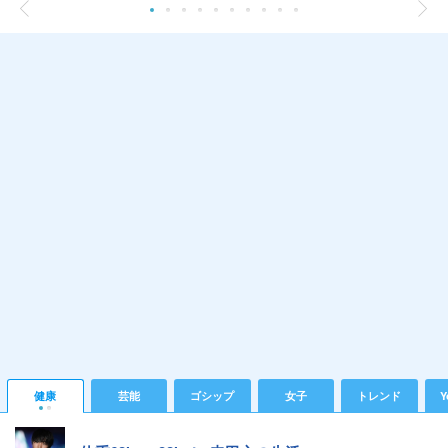
健康
芸能
ゴシップ
女子
トレンド
Y