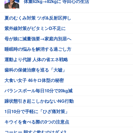
体重62kg→82kgに 寺田心の生活
夏のむくみ対策 ツボ&反射区押し
紫外線対策がビタミンD不足に
母が娘に減量強要→家庭内別居へ
睡眠時の悩みを解消する過ごし方
運動より代謝 人体の省エネ戦略
歯科の保健治療を巡る「大嘘」
大食い女子 46キロ体型の秘密
バランスボール毎日10分で20kg減
躁状態引き起こしかねないNG行動
1日10分で手軽に「ひざ痛対策」
キウイを食べる際の3つの注意点
コーヒー 朝すぐ飲むのはダメ?