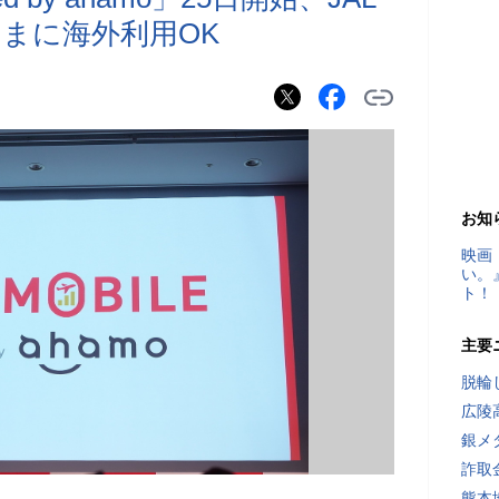
まに海外利用OK
お知
映画
い。
ト！
主要
脱輪
広陵
銀メ
詐取
熊本