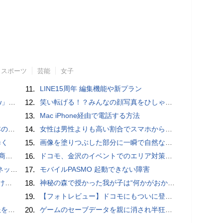
スポーツ
芸能
女子
11.
LINE15周年 編集機能や新プラン
言われる？
12.
笑い転げる！？みんなの顔写真をひしゃげて遊べるカメラアプリ「笑う野口」【Androidアプリ】
13.
Mac iPhone経由で電話する方法
響も
14.
女性は男性よりも高い割合でスマホからポルノを見ていることが人気アダルトサイトの調査で判明
歩く
15.
画像を塗りつぶした部分に一瞬で自然な画像を補完する技術を早稲田大学の研究者が開発
売開始
16.
ドコモ、金沢のイベントでのエリア対策に「Massive MIMO」初導入
秋の陣】
17.
モバイルPASMO 起動できない障害
とは？
18.
神秘の森で授かった我が子は“何かがおかしい”『ナイトボーン -夜哭-』本編映像解禁 母の絶叫顔うちわが全国の劇場に［ホラー通信］
19.
【フォトレビュー】ドコモにもついに登場！「サイクロイドスタイル」
物とは？
20.
ゲームのセーブデータを親に消され半狂乱になった少年