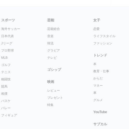
スポーツ
芸能
女子
海外サッカー
芸能総合
恋愛
日本代表
音楽
ライフスタイル
Jリーグ
韓流
ファッション
プロ野球
グラビア
トレンド
MLB
テレビ
本
ゴルフ
ゴシップ
教育・仕事
テニス
からだ
格闘技
映画
マネー
競馬
レビュー
車
相撲
プレゼント
グルメ
バスケ
特集
バレー
YouTube
フィギュア
サブカル