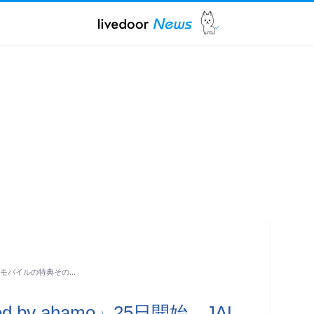
JALモバイルの特典その…
d by ahamo」25日開始、JAL