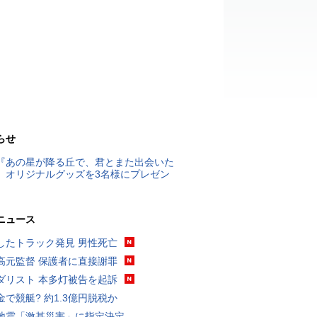
らせ
『あの星が降る丘で、君とまた出会いた
』オリジナルグッズを3名様にプレゼン
ニュース
したトラック発見 男性死亡
高元監督 保護者に直接謝罪
ダリスト 本多灯被告を起訴
金で競艇? 約1.3億円脱税か
地震「激甚災害」に指定決定