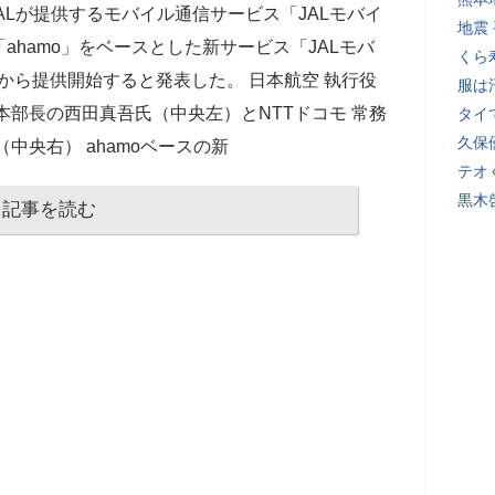
JALが提供するモバイル通信サービス「JALモバイ
地震
hamo」をベースとした新サービス「JALモバ
くら
6月25日から提供開始すると発表した。 日本航空 執行役
服は
本部長の西田真吾氏（中央左）とNTTドコモ 常務
タイ
久保
中央右） ahamoベースの新
テオ
黒木
記事を読む