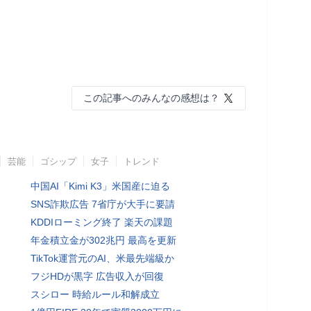
この記事へのみんなの感想は？
芸能
ゴシップ
女子
トレンド
中国AI「Kimi K3」米国産に迫る
SNS詐欺広告 7省庁が大手に要請
KDDIローミング終了 楽天の課題
年金積立金が302兆円 最高を更新
TikTok運営元のAI、米最先端級か
フジHDが黒字 広告収入が回復
スシロー 時給ルール和解成立