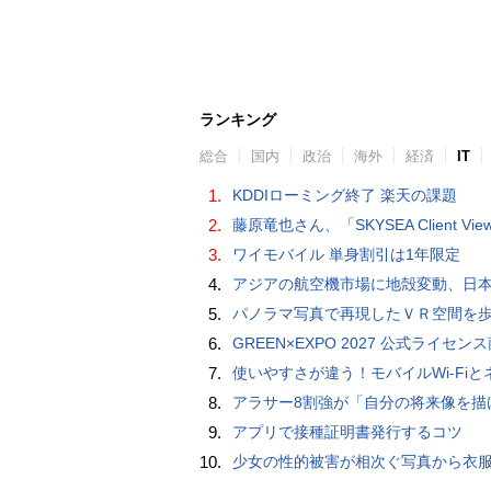
ランキング
総合
国内
政治
海外
経済
IT
1.
KDDIローミング終了 楽天の課題
2.
藤原竜也さん、「SKYSEA Client View」新CMで「AI労務改善」をアピール 働き方をAIが分析したら「すぐに休んで」と
3.
ワイモバイル 単身割引は1年限定
4.
アジアの航空機市場に地殻変動、日本のサプライヤーに影
5.
パノラマ写真で再現したＶＲ空間を
6.
GREEN×EXPO 2027 公式ライセンス商品！初の「トゥンクトゥンク」公式LINEスタンプ、販
7.
使いやすさが違う！モバイルWi-FiとネットHDD【PC-DIY 
8.
アラサー8割強が「自分の将来像を描けない」。正社員の5人に1人が副業で収入。将来のために一番稼げる副業
9.
アプリで接種証明書発行するコツ
10.
少女の性的被害が相次ぐ写真から衣服を剥ぎ取るAIポルノアプリ「ClothOff」の背後にいる人