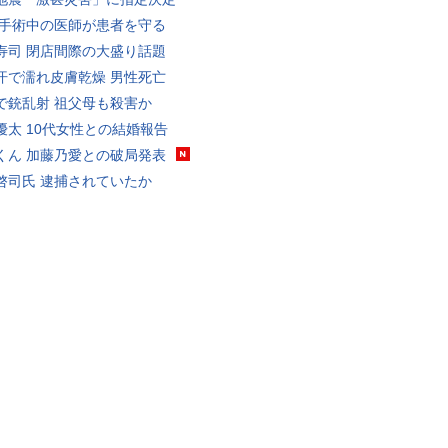
 手術中の医師が患者を守る
寿司 閉店間際の大盛り話題
汗で濡れ皮膚乾燥 男性死亡
で銃乱射 祖父母も殺害か
優太 10代女性との結婚報告
くん 加藤乃愛との破局発表
啓司氏 逮捕されていたか