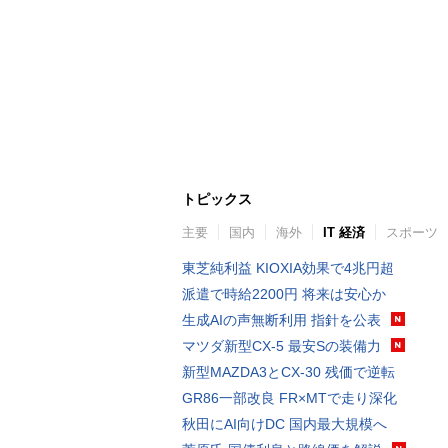
トピックス
主要
国内
海外
IT 経済
スポーツ
東芝純利益 KIOXIA効果で4兆円超
派遣で時給2200円 将来は安心か
生成AIの声無断利用 指針を公表
マツダ新型CX-5 最安Sの装備力
新型MAZDA3とCX-30 残価で逆転
GR86一部改良 FR×MTで走り深化
秋田にAI向けDC 国内最大規模へ