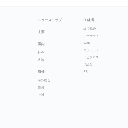
ニューストップ
IT 経済
経済総合
主要
マーケット
Web
国内
ガジェット
社会
ITビジネス
政治
IT総合
海外
PR
海外総合
韓国
中国