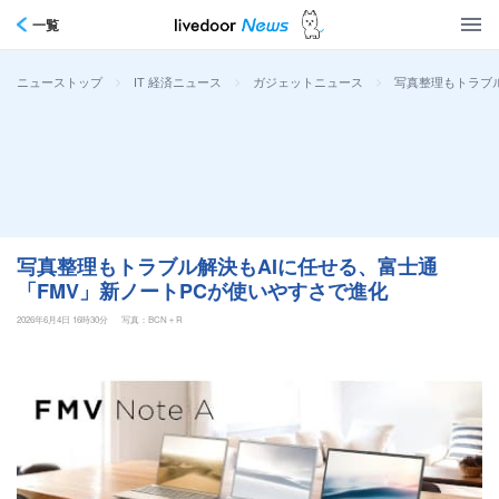
一覧
>
>
>
写真整理もトラブル
ニューストップ
IT 経済ニュース
ガジェットニュース
写真整理もトラブル解決もAIに任せる、富士通
「FMV」新ノートPCが使いやすさで進化
2026年6月4日 16時30分
写真：BCN＋R