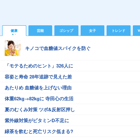
健康
芸能
ゴシップ
女子
トレンド
Y
キノコで血糖値スパイクを防ぐ
「モテるためのヒント」326人に
容姿と寿命 28年追跡で見えた差
あたりめ 血糖値を上げない理由
体重62kg→82kgに 寺田心の生活
夏のむくみ対策 ツボ&反射区押し
紫外線対策がビタミンD不足に
緑茶を飲むと死亡リスク低まる?