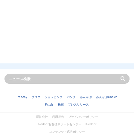
Peachy
ブログ
ショッピング
バンク
みんかぶ
みんかぶChoice
Kstyle
株探
プレスリリース
運営会社
利用規約
プライバシーポリシー
livedoorお客様サポートセンター
livedoor
コンテンツ・広告ポリシー