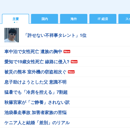
主要
国内
海外
IT 経済
ス
「許せない不祥事タレント」1位
車中泊で女性死亡 遺族の胸中
愛知で19歳女性死亡 線路に侵入?
被災の熊本 室外機の窃盗相次ぐ
息子助けようとした父 意識不明
猛暑でも「冷房を控える」7割超
秋篠宮家が「ご静養」されない訳
池袋暴走事故 加害者家族の苦悩
ケニア人と結婚「差別」のリアル