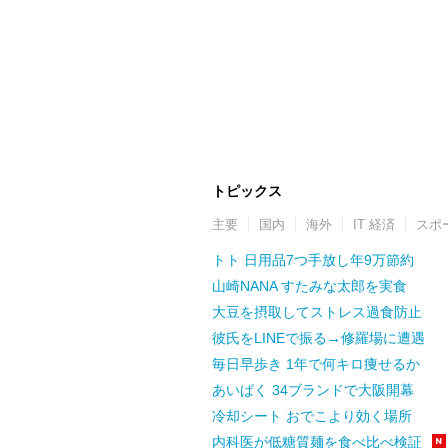
トピックス
主要
国内
海外
IT 経済
スポ
トト 日用品7つ手放し年9万節約
山崎NANA すたみな太郎を実食
大豆を摂取してストレス過食防止
彼氏をLINEで振る→修羅場に遭遇
毎日早歩き 1年で何キロ痩せるか
あいぱく 34ブランドで大阪開幕
冷却シート おでこより効く場所
内科医が低糖質麺を食べ比べ検証