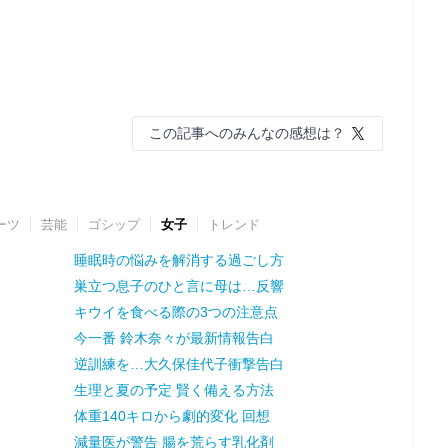
この記事へのみんなの感想は？
ーツ
芸能
ゴシップ
女子
トレンド
睡眠時の悩みを解消する過ごし方
巣立つ息子のひと言に母は…反響
キウイを食べる際の3つの注意点
今一番 鈴木奈々が最新情報告白
逆訓練を…大久保佳代子衝撃告白
生理と夏の予定 賢く備える方法
体重140キロから劇的変化 回想
減量医が警告 腸を荒らす乳化剤