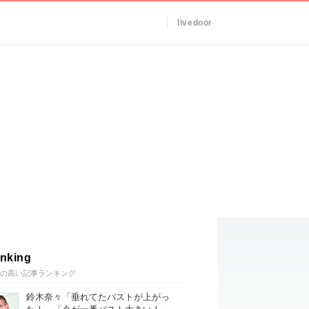
livedoor
nking
の高い記事ランキング
鈴木奈々「垂れてたバストが上がっ