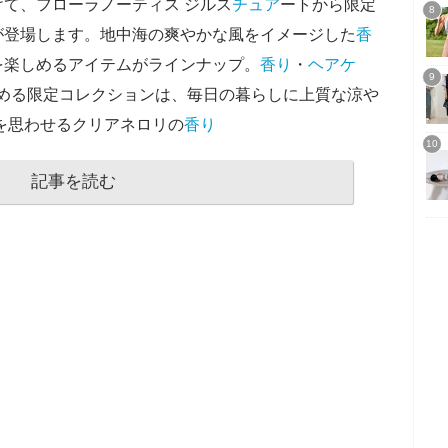
て、フローラノーティス ジルス
チュア
ートから限定
が登場します。地中海の爽やかな風をイメージした
香
を楽しめるアイテムがラインナップ。
香り
・
ヘアケ
める限定コレクションは、毎日の暮らしに上質な涼や
を思わせるクリアネロリの
香り
記事を読む