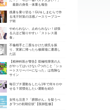
た！」「今が一番バスト大きい！」
最新の身長・体重も報告
残暑を乗り切る！GU＆しまむらで作
る滝汗対策の涼感ノースリーブコー
デ術
やめられない、止められない！頑張
る人ほど陥りやすい「ストレス過
食」
不倫相手と二股をかけた彼氏を振
り、実家に帰ったら修羅場に遭遇し
た話
【精神科医が警告】双極性障害の人
がやってはいけない7つのこと「ショ
ートスリーパーになった」は危険な
サイン
毎日プチ運動をしたら1年で何キロや
せる？習慣化したい運動を紹介
女性も注意？「膀胱がん」を疑うべ
き“3つの初期症状”【医師監修】