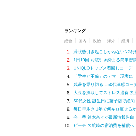
ランキング
総合
国内
政治
海外
経済
1.
躁状態引き起こしかねないNG行
2.
1日10回 お腹引き締まる簡単習
3.
UNIQLOトップス着回しコーデ
4.
「学生と不倫」のデマ→現実に
5.
残暑を乗り切る…50代涼感コー
6.
大豆を摂取してストレス過食防
7.
50代女性 誕生日に菓子店で絶句
8.
毎日早歩き 1年で何キロ痩せる
9.
今一番 鈴木奈々が最新情報告白
10.
ピーチ 欠航時の宿泊費を補償へ