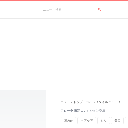
ニューストップ
ライフスタイルニュース
>
>
フローラ 限定コレクション登場
ほのか
ヘアケア
香り
美容
紫外線
UV