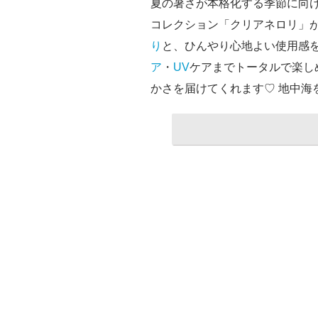
夏の暑さが本格化する季節に向け
コレクション「クリアネロリ」
り
と、ひんやり心地よい使用感
ア
・
UV
ケアまでトータルで楽し
かさを届けてくれます♡ 地中海