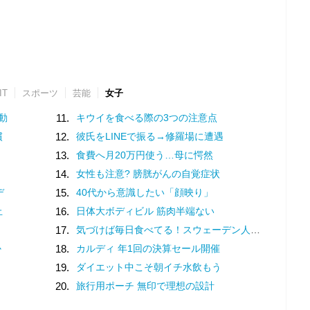
IT
スポーツ
芸能
女子
動
11.
キウイを食べる際の3つの注意点
慣
12.
彼氏をLINEで振る→修羅場に遭遇
13.
食費へ月20万円使う…母に愕然
14.
女性も注意? 膀胱がんの自覚症状
デ
15.
40代から意識したい「顔映り」
止
16.
日体大ボディビル 筋肉半端ない
17.
気づけば毎日食べてる！スウェーデン人漫画家がリピートし続ける日本の定番食
か
18.
カルディ 年1回の決算セール開催
19.
ダイエット中こそ朝イチ水飲もう
20.
旅行用ポーチ 無印で理想の設計