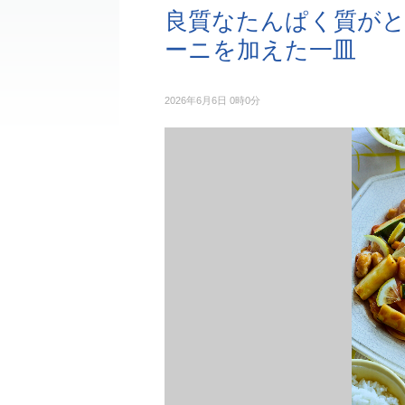
良質なたんぱく質がと
ーニを加えた一皿
2026年6月6日 0時0分