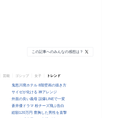
この記事へのみんなの感想は？
芸能
ゴシップ
女子
トレンド
鬼怒川廃ホテル 8階壁画の描き方
サイゼが化ける 神アレンジ
外面の良い義母 誤爆LINEで一変
蒼井優ドラマ 粉チーズ飛ぶ告白
総額120万円 豊胸した男性を直撃