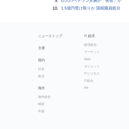
9.
巨人のベテラン左腕が「密会」か
10.
1.5億円受け取りか 国税職員処分
ニューストップ
IT 経済
経済総合
主要
マーケット
Web
国内
ガジェット
社会
ITビジネス
政治
IT総合
海外
PR
海外総合
韓国
中国