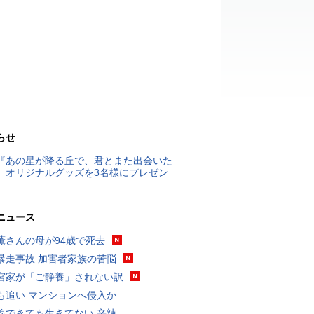
らせ
『あの星が降る丘で、君とまた出会いた
』オリジナルグッズを3名様にプレゼン
ニュース
薫さんの母が94歳で死去
暴走事故 加害者家族の苦悩
宮家が「ご静養」されない訳
も追い マンションへ侵入か
線できても生きてない 辛辣