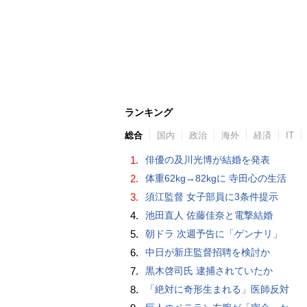
ランキング
総合
国内
政治
海外
経済
IT
1.
俳優の及川光博が結婚を発表
2.
体重62kg→82kgに 寺田心の生活
3.
須江監督 女子部員に3条件提示
4.
池田直人 佐藤佳奈と電撃結婚
5.
朝ドラ 次週予告に「ゲンナリ」
6.
中日が新庄監督招聘を検討か
7.
黒木啓司氏 逮捕されていたか
8.
「絶対に奇形生まれる」医師反対