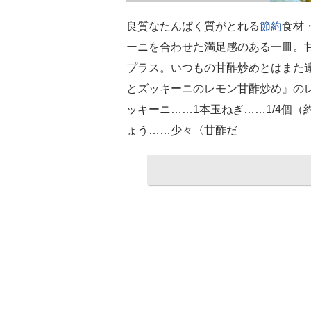
良質なたんぱく質がとれる
節約
食材
ーニを合わせた満足感のある一皿。
プラス。いつもの甘酢炒めとはまた
とズッキーニのレモン甘酢炒め』のレ
ッキーニ……1本玉ねぎ……1/4個（
ょう……少々〈甘酢だ