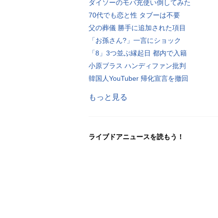
ダイソーのモバ充使い倒してみた
70代でも恋と性 タブーは不要
父の葬儀 勝手に追加された項目
「お孫さん?」一言にショック
「8」3つ並ぶ縁起日 都内で入籍
小原ブラス ハンディファン批判
韓国人YouTuber 帰化宣言を撤回
もっと見る
ライブドアニュースを読もう！