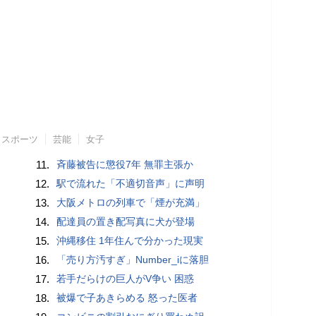
スポーツ
芸能
女子
11.
斉藤被告に懲役7年 無罪主張か
12.
駅で流れた「不適切音声」に声明
13.
大阪メトロの列車で「煙が充満」
14.
配達員の置き配写真に犬が登場
15.
沖縄移住 1年住んで分かった現実
16.
「売り方汚すぎ」Number_iに落胆
17.
若手だらけの巨人がV争い 困惑
18.
被爆で子あきらめる 怒った医者