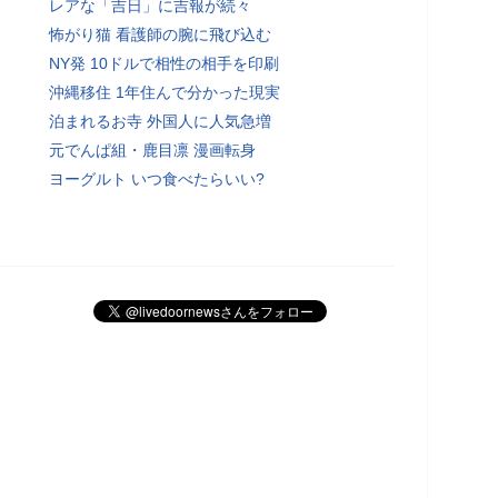
レアな「吉日」に吉報が続々
怖がり猫 看護師の腕に飛び込む
NY発 10ドルで相性の相手を印刷
沖縄移住 1年住んで分かった現実
泊まれるお寺 外国人に人気急増
元でんぱ組・鹿目凛 漫画転身
ヨーグルト いつ食べたらいい?