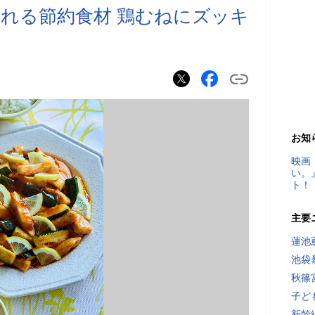
れる節約食材 鶏むねにズッキ
お知
映画
い。
ト！
主要
蓮池
池袋
秋篠
子ど
新幹