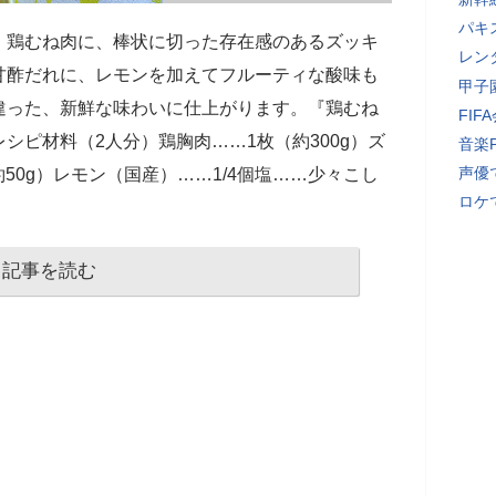
パキ
・鶏むね肉に、棒状に切った存在感のあるズッキ
レン
甘酢だれに、レモンを加えてフルーティな酸味も
甲子
違った、新鮮な味わいに仕上がります。『鶏むね
FI
シピ材料（2人分）鶏胸肉……1枚（約300g）ズ
音楽
声優
約50g）レモン（国産）……1/4個塩……少々こし
ロケ
記事を読む