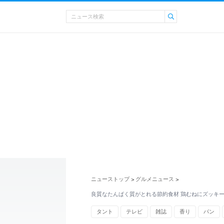
ニューストップ
グルメニュース
>
>
良質なたんぱく質がとれる節約食材 鶏むねにズッキ
タント
テレビ
雑誌
香り
パン