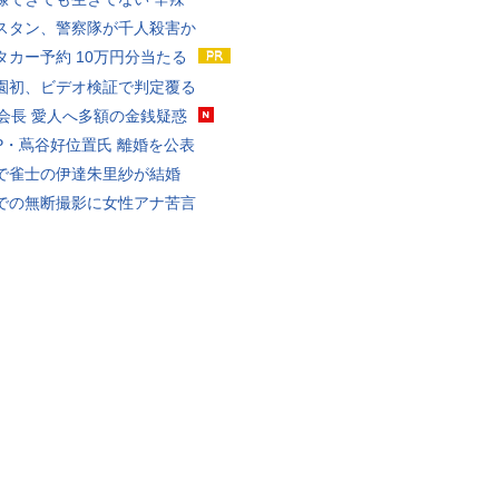
スタン、警察隊が千人殺害か
タカー予約 10万円分当たる
園初、ビデオ検証で判定覆る
FA会長 愛人へ多額の金銭疑惑
P・蔦谷好位置氏 離婚を公表
で雀士の伊達朱里紗が結婚
での無断撮影に女性アナ苦言