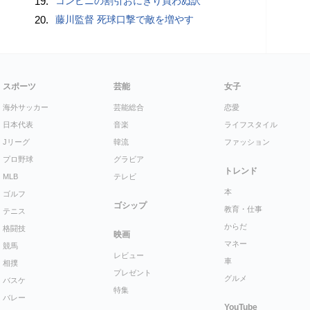
19.
コンビニの割引おにぎり買わぬ訳
20.
藤川監督 死球口撃で敵を増やす
スポーツ
芸能
女子
海外サッカー
芸能総合
恋愛
日本代表
音楽
ライフスタイル
Jリーグ
韓流
ファッション
プロ野球
グラビア
トレンド
MLB
テレビ
本
ゴルフ
ゴシップ
教育・仕事
テニス
からだ
格闘技
映画
マネー
競馬
レビュー
車
相撲
プレゼント
グルメ
バスケ
特集
バレー
YouTube