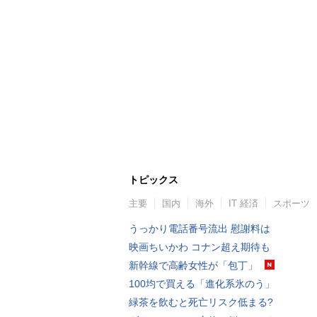
トピックス
主要
国内
海外
IT 経済
スポーツ
うっかり電話番号流出 慰謝料は
映画ちいかわ コナン超え期待も
新幹線で高齢女性が「包丁」
100均で買える「進化系氷のう」
緑茶を飲むと死亡リスク低まる?