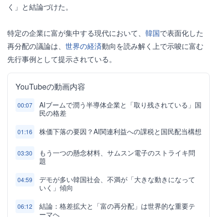
く」と結論づけた。
特定の企業に富が集中する現代において、
韓国
で表面化した
再分配の議論は、
世界の経済
動向を読み解く上で示唆に富む
先行事例として提示されている。
YouTubeの動画内容
AIブームで潤う半導体企業と「取り残されている」国
00:07
民の格差
株価下落の要因？AI関連利益への課税と国民配当構想
01:16
もう一つの懸念材料、サムスン電子のストライキ問
03:30
題
デモが多い韓国社会、不満が「大きな動きになって
04:59
いく」傾向
結論：格差拡大と「富の再分配」は世界的な重要テ
06:12
ーマへ