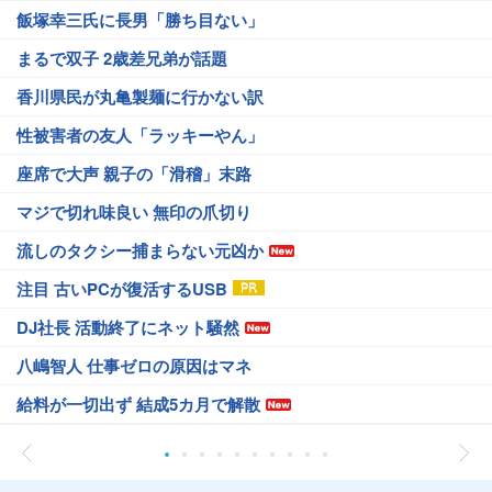
飯塚幸三氏に長男「勝ち目ない」
まるで双子 2歳差兄弟が話題
香川県民が丸亀製麺に行かない訳
性被害者の友人「ラッキーやん」
座席で大声 親子の「滑稽」末路
マジで切れ味良い 無印の爪切り
流しのタクシー捕まらない元凶か
注目 古いPCが復活するUSB
DJ社長 活動終了にネット騒然
八嶋智人 仕事ゼロの原因はマネ
給料が一切出ず 結成5カ月で解散