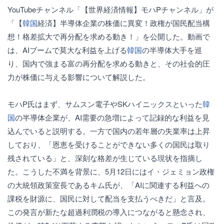
YouTubeチャンネル「【世界経済情報】モハPチャンネル」が
「【
韓国
経済】半導体企業の株価に異変！政権が国民配当構
想！格差拡大で再分配を求める動き！」を公開した。動画で
は、AIブームで莫大な利益を上げる
韓国
の半導体大手を巡
り、国内で強まる富の再分配を求める動きと、その社会的圧
力が株価に与える影響について解説した。
モハP氏はまず、サムスン電子やSKハイニックスといった
韓
国
の半導体企業が、AI需要の急増によって記録的な利益を見
込んでいると説明する。一方で国内の若年層の失業率は上昇
しており、「恩恵を受けることができない多くの国民は取り
残されている」と、深刻な格差が生じている現状を指摘し
た。こうした不満を背景に、5月12日にはイ・ジェミョン政権
の大統領政策室長であるキム氏が、「AIに関連する利益への
課税を財源に、国民に対して配当を支払うべきだ」と言及。
この発言が新たな超過利潤税の導入につながると懸念され、