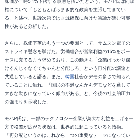
株価が一時5.1%下落する事態を招いたという。モハP氏は同政
権について「もともとばらまき的な政策を主張してきてい
る」と述べ、世論次第では財源確保に向けた議論が進む可能
性があると分析した。
さらに、株価下落のもう一つの要因として、サムスン電子の
ストライキ懸念を挙げた。労働組合が営業利益の15%をボー
ナスに充てるよう求めており、この動きも「企業ばっかり儲
けるんじゃなくてちゃんと分配しろ」という再分配の議論と
共通していると語る。また、
韓国
社会がデモの多さで知られ
ていることに触れ、「国民の不満なんかもデモなどを通して
大きな動きになっていく傾向がある」と、今後の社会的圧力
の強まりを示唆した。
モハP氏は、一部のテクノロジー企業が莫大な利益を上げる一
方で格差が広がる状況は、世界的に起こっていると指摘。
「再分配というのはこれから一つの重要なテーマになってい