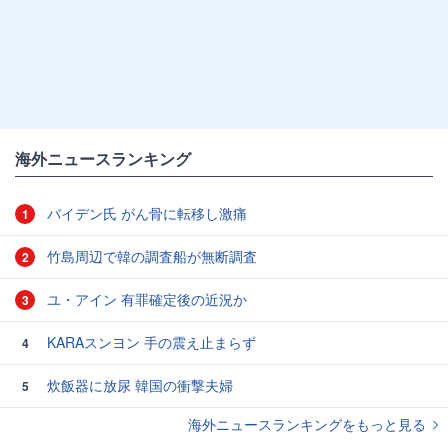
海外ニュースランキング
バイデン氏 がん骨に転移し激痛
1
竹島周辺で韓の調査船が無断調査
2
ユ・アイン 有罪確定後の近況か
3
KARAスンヨン 手の震え止まらず
4
炊飯器に放尿 韓国の衝撃夫婦
5
海外ニュースランキングをもっと見る