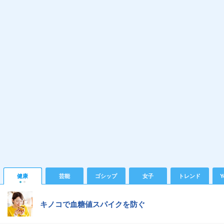
健康
芸能
ゴシップ
女子
トレンド
Y
キノコで血糖値スパイクを防ぐ