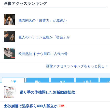
画像アクセスランキング
森喜朗氏の「影響力」が減退か
巨人のベテラン左腕が「密会」か
欧州熱波 ドナウ川底に古代の骨
画像アクセスランキングをもっと見る
主要
国内
海外
IT 経済
ス
踊り手の体強調した無断動画拡散
土砂崩落で温泉客ら400人孤立か