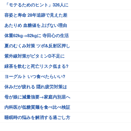
「モテるためのヒント」326人に
容姿と寿命 28年追跡で見えた差
あたりめ 血糖値を上げない理由
体重62kg→82kgに 寺田心の生活
夏のむくみ対策 ツボ&反射区押し
紫外線対策がビタミンD不足に
緑茶を飲むと死亡リスク低まる?
ヨーグルト いつ食べたらいい?
休みだが疲れる 隠れ疲労対策は
母が娘に減量強要→家庭内別居へ
内科医が低糖質麺を食べ比べ検証
睡眠時の悩みを解消する過ごし方