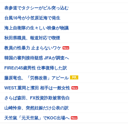
表参道でタクシーがビル突っ込む
台風16号が小笠原近海で発生
海上自衛隊の生々しい映像が物議
秋田県職員、報道対応で喫煙
教員の性暴力 止まらないワケ
韓国の審判接待疑惑 JFAが調査へ
FIREの45歳男性 仕事復帰した訳
藤原竜也、「労務改善」アピール
WEST.重岡と濱田 相手は一般女性
さらば森田、FX投資詐欺被害告白
山崎怜奈、突然妊娠だけ公表の訳
天竺鼠「元天竺鼠」でKOC出場へ