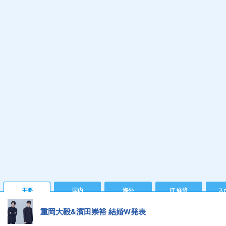
主要
国内
海外
IT 経済
ス
重岡大毅&濱田崇裕 結婚W発表