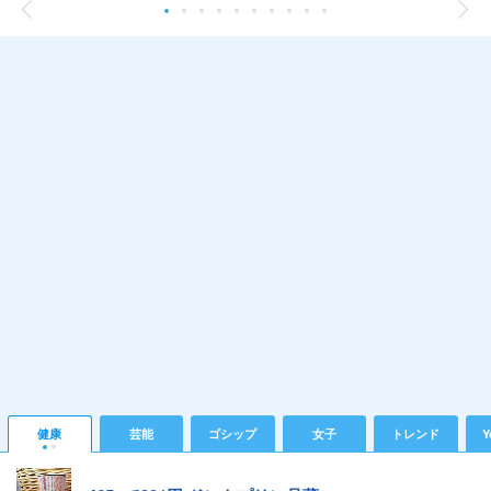
健康
芸能
ゴシップ
女子
トレンド
Y