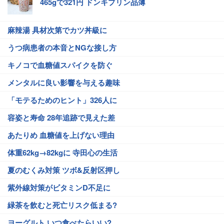
465gで321円 ドンキプリン品薄
麻辣湯 具材次第でカツ丼級に
うつ病患者の本音とNGな接し方
キノコで血糖値スパイクを防ぐ
メンタルに良い影響を与える趣味
「モテるためのヒント」326人に
容姿と寿命 28年追跡で見えた差
あたりめ 血糖値を上げない理由
体重62kg→82kgに 寺田心の生活
夏のむくみ対策 ツボ&反射区押し
紫外線対策がビタミンD不足に
緑茶を飲むと死亡リスク低まる?
ヨーグルト いつ食べたらいい?