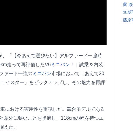
露 
無期
藤原
rが、「【今あえて選びたい】アルファード一強時
0km走って再評価したV6
ミニバン
！｜試乗＆内装
ファード一強の
ミニバン
市場において、あえて20
ハイウェイスター」をピックアップし、その魅力を再評
数乗車における実用性を重視した。競合モデルである
と意外に狭いことを指摘し、118cmの幅を持つエ
据えた。