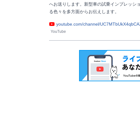
へお送りします。新型車の試乗インプレッシ
る色々を多方面からお伝えします。                
youtube.com/channel/UC7MTbUkX4qbC
YouTube