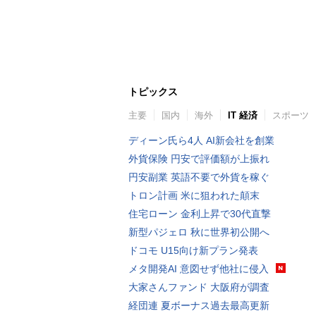
トピックス
主要
国内
海外
IT 経済
スポーツ
ディーン氏ら4人 AI新会社を創業
外貨保険 円安で評価額が上振れ
円安副業 英語不要で外貨を稼ぐ
トロン計画 米に狙われた顛末
住宅ローン 金利上昇で30代直撃
新型パジェロ 秋に世界初公開へ
ドコモ U15向け新プラン発表
メタ開発AI 意図せず他社に侵入
大家さんファンド 大阪府が調査
経団連 夏ボーナス過去最高更新