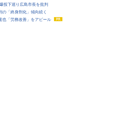
原爆投下巡り広島市長を批判
刑の「終身刑化」傾向続く
竜也「労務改善」をアピール