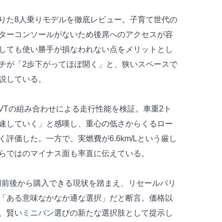
りた8人乗りモデルを徹底レビュー。子育て世代の
ターコンソールがないため後席へのアクセスが容
しても使い勝手が損なわれない点をメリットとし
チが「2歩下がってほぼ開く」と、狭いスペースで
説している。
CVTの組み合わせによる走行性能を検証。車重2ト
速していく」と感嘆し、重心の低さからくるロー
評価した。一方で、実燃費が6.6km/Lという厳し
らではのマイナス面も率直に伝えている。
0万円前後から購入できる現状を踏まえ、リセールバリ
「ある意味なかなか通な選択」だと断言。価格以
、賢い
ミニバン
選びの新たな選択肢として提示し