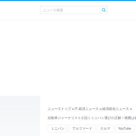
ニューストップ
IT 経済ニュース
経済総合ニュース
>
>
>
自動車ジャーナリストが説くミニバン選びの正解！燃費は
ミニバン
アルファード
クルマ
YouTube