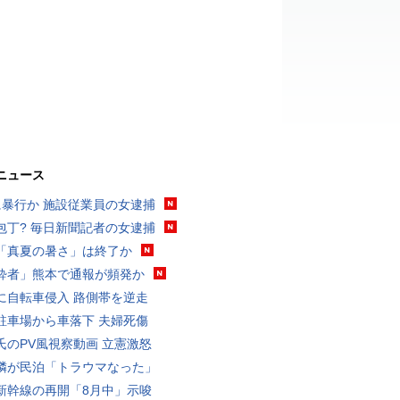
ニュース
に暴行か 施設従業員の女逮捕
包丁? 毎日新聞記者の女逮捕
「真夏の暑さ」は終了か
酔者」熊本で通報が頻発か
に自転車侵入 路側帯を逆走
駐車場から車落下 夫婦死傷
氏のPV風視察動画 立憲激怒
隣が民泊「トラウマなった」
新幹線の再開「8月中」示唆