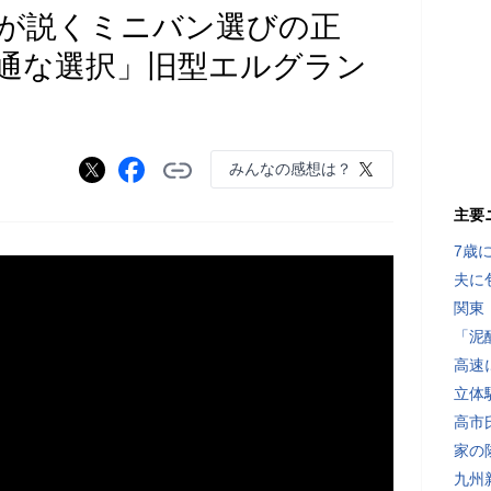
が説くミニバン選びの正
通な選択」旧型エルグラン
みんなの感想は？
主要
7歳
夫に
関東
「泥
高速
立体
高市
家の
九州